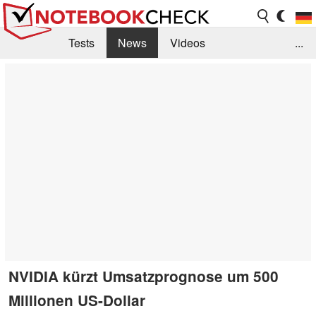
Tests
News
Videos
...
Benchmarks & Tech
Externe Tests
Kaufberatung
Deals
Suche
Jobs
Forum
NVIDIA kürzt Umsatzprognose um 500
Millionen US-Dollar