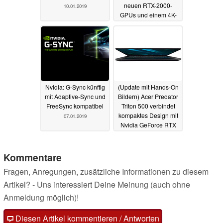
neuen RTX-2000-
10.01.2019
GPUs und einem 4K-
OLED-Panel
08.01.2019
Nvidia: G-Sync künftig
(Update mit Hands-On
mit Adaptive-Sync und
Bildern) Acer Predator
FreeSync kompatibel
Triton 500 verbindet
kompaktes Design mit
07.01.2019
Nvidia GeForce RTX
2080 Max-Q
07.01.2019
Kommentare
Fragen, Anregungen, zusätzliche Informationen zu diesem
Artikel? - Uns interessiert Deine Meinung (auch ohne
Anmeldung möglich)!
Diesen Artikel kommentieren / Antworten