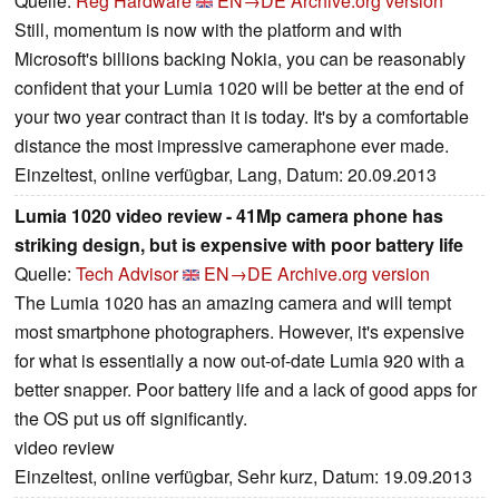
Quelle:
Reg Hardware
EN→DE
Archive.org version
Still, momentum is now with the platform and with
Microsoft's billions backing Nokia, you can be reasonably
confident that your Lumia 1020 will be better at the end of
your two year contract than it is today. It's by a comfortable
distance the most impressive cameraphone ever made.
Einzeltest, online verfügbar, Lang, Datum: 20.09.2013
Lumia 1020 video review - 41Mp camera phone has
striking design, but is expensive with poor battery life
Quelle:
Tech Advisor
EN→DE
Archive.org version
The Lumia 1020 has an amazing camera and will tempt
most smartphone photographers. However, it's expensive
for what is essentially a now out-of-date Lumia 920 with a
better snapper. Poor battery life and a lack of good apps for
the OS put us off significantly.
video review
Einzeltest, online verfügbar, Sehr kurz, Datum: 19.09.2013