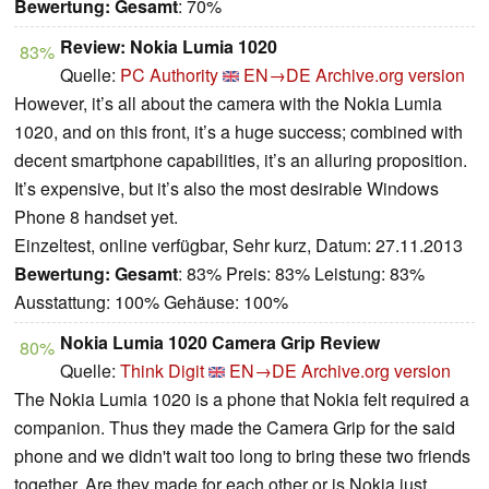
Bewertung:
Gesamt
: 70%
Review: Nokia Lumia 1020
83%
Quelle:
PC Authority
EN→DE
Archive.org version
However, it’s all about the camera with the Nokia Lumia
1020, and on this front, it’s a huge success; combined with
decent smartphone capabilities, it’s an alluring proposition.
It’s expensive, but it’s also the most desirable Windows
Phone 8 handset yet.
Einzeltest, online verfügbar, Sehr kurz, Datum: 27.11.2013
Bewertung:
Gesamt
: 83% Preis: 83% Leistung: 83%
Ausstattung: 100% Gehäuse: 100%
Nokia Lumia 1020 Camera Grip Review
80%
Quelle:
Think Digit
EN→DE
Archive.org version
The Nokia Lumia 1020 is a phone that Nokia felt required a
companion. Thus they made the Camera Grip for the said
phone and we didn't wait too long to bring these two friends
together. Are they made for each other or is Nokia just