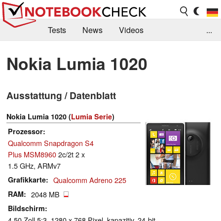
Tests
News
Videos
...
Benchmarks & Tech
Externe Tests
Nokia Lumia 1020
Kaufberatung
Deals
Suche
Jobs
Ausstattung / Datenblatt
Forum
Nokia Lumia 1020 (
Lumia Serie
)
Prozessor
Qualcomm Snapdragon S4
Plus MSM8960
2c/2t 2 x
1.5 GHz, ARMv7
Grafikkarte
Qualcomm Adreno 225
RAM
2048 MB
Bildschirm
4.50 Zoll 5:3, 1280 x 768 Pixel, kapazitiv, 24-bit,