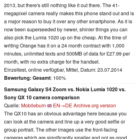
2013, but there's still nothing like it out there. The 41-
megapixel camera really makes this phone stand out and is
a major reason to buy it over any other smartphone. As it is
now been superseeded by newer, shinier things you can
also pick the Lumia 1020 up on the cheap. At the time of
writing Orange has it on a 24 month contract with 1,000
minutes, unlimited texts and 500MB of data for £27.99 per
month, with no extra charge for the handset.
Einzeltest, online verfügbar, Mittel, Datum: 23.07.2014
Bewertung:
Gesamt
: 100%
Samsung Galaxy S4 Zoom vs. Nokia Lumia 1020 vs.
Sony QX 10 camera comparison
Quelle:
Mobileburn
EN→DE
Archive.org version
The QX10 has an obvious advantage here because you
can look at the camera and line up a very good selfie or
group portrait. The other images use the front-facing
cameras which are significantly smaller and not as good.