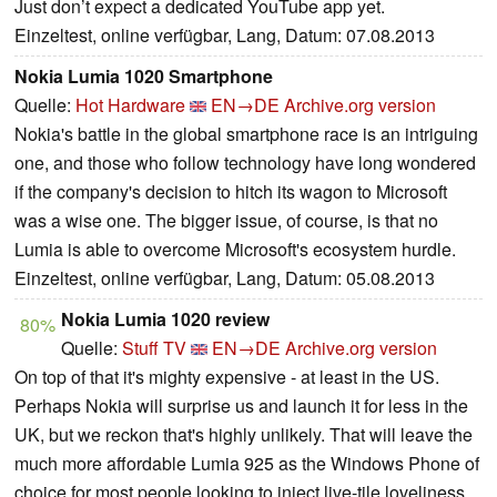
Just don’t expect a dedicated YouTube app yet.
Einzeltest, online verfügbar, Lang, Datum: 07.08.2013
Nokia Lumia 1020 Smartphone
Quelle:
Hot Hardware
EN→DE
Archive.org version
Nokia's battle in the global smartphone race is an intriguing
one, and those who follow technology have long wondered
if the company's decision to hitch its wagon to Microsoft
was a wise one. The bigger issue, of course, is that no
Lumia is able to overcome Microsoft's ecosystem hurdle.
Einzeltest, online verfügbar, Lang, Datum: 05.08.2013
Nokia Lumia 1020 review
80%
Quelle:
Stuff TV
EN→DE
Archive.org version
On top of that it's mighty expensive - at least in the US.
Perhaps Nokia will surprise us and launch it for less in the
UK, but we reckon that's highly unlikely. That will leave the
much more affordable Lumia 925 as the Windows Phone of
choice for most people looking to inject live-tile loveliness