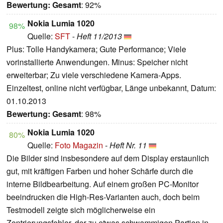
Bewertung:
Gesamt
: 92%
Nokia Lumia 1020
98%
Quelle:
SFT
-
Heft 11/2013
Plus: Tolle Handykamera; Gute Performance; Viele
vorinstallierte Anwendungen. Minus: Speicher nicht
erweiterbar; Zu viele verschiedene Kamera-Apps.
Einzeltest, online nicht verfügbar, Länge unbekannt, Datum:
01.10.2013
Bewertung:
Gesamt
: 98%
Nokia Lumia 1020
80%
Quelle:
Foto Magazin
-
Heft Nr. 11
Die Bilder sind insbesondere auf dem Display erstaunlich
gut, mit kräftigen Farben und hoher Schärfe durch die
interne Bildbearbeitung. Auf einem großen PC-Monitor
beeindrucken die High-Res-Varianten auch, doch beim
Testmodell zeigte sich möglicherweise ein
Zentrierungsfehler, der zu etwas schwammigen Partien in