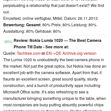
perpetuating a relationship that just doesn't exist? We find
out.
Einzeltest, online verfügbar, Mittel, Datum: 26.11.2013
Bewertung:
Gesamt
: 80% Preis: 80% Leistung: 80%
Ausstattung: 80% Gehäuse: 80%
Review: Nokia Lumia 1020 — The Best Camera
90%
Phone Till Date - See more at:
Quelle:
Techtree.com
EN→DE
Archive.org version
The Lumia 1020 is undoubtedly the best camera phone in
the market. Not just the great optics, but Nokia has done an
excellent job with the camera software. Apart from that, it
flaunts an excellent screen, great sound quality, sturdy
construction, and a bunch of productivity apps including
Microsoft Office suite. It’s also refreshing to see a
manufacturer bringing something unique to the table, when
most companies are busy putting absurdly powerful chips