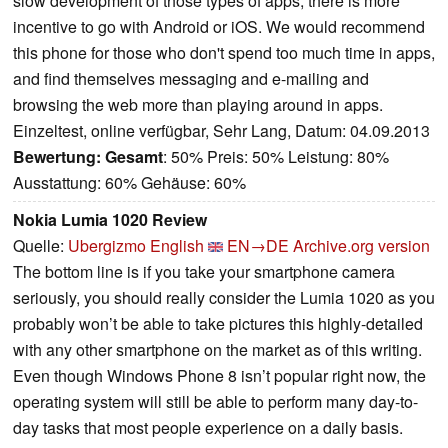
slow development of those types of apps, there is more
incentive to go with Android or iOS. We would recommend
this phone for those who don't spend too much time in apps,
and find themselves messaging and e-mailing and
browsing the web more than playing around in apps.
Einzeltest, online verfügbar, Sehr Lang, Datum: 04.09.2013
Bewertung:
Gesamt
: 50% Preis: 50% Leistung: 80%
Ausstattung: 60% Gehäuse: 60%
Nokia Lumia 1020 Review
Quelle:
Ubergizmo English
EN→DE
Archive.org version
The bottom line is if you take your smartphone camera
seriously, you should really consider the Lumia 1020 as you
probably won’t be able to take pictures this highly-detailed
with any other smartphone on the market as of this writing.
Even though Windows Phone 8 isn’t popular right now, the
operating system will still be able to perform many day-to-
day tasks that most people experience on a daily basis.