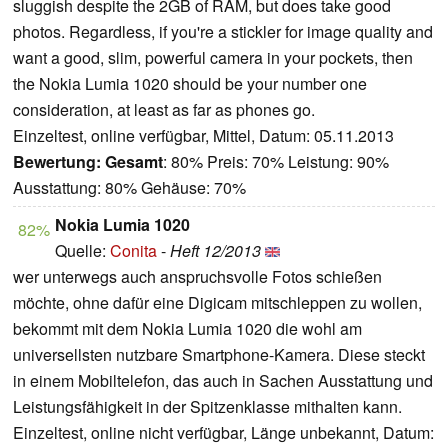
sluggish despite the 2GB of RAM, but does take good
photos. Regardless, if you're a stickler for image quality and
want a good, slim, powerful camera in your pockets, then
the Nokia Lumia 1020 should be your number one
consideration, at least as far as phones go.
Einzeltest, online verfügbar, Mittel, Datum: 05.11.2013
Bewertung:
Gesamt
: 80% Preis: 70% Leistung: 90%
Ausstattung: 80% Gehäuse: 70%
Nokia Lumia 1020
82%
Quelle:
Conita
-
Heft 12/2013
wer unterwegs auch anspruchsvolle Fotos schießen
möchte, ohne dafür eine Digicam mitschleppen zu wollen,
bekommt mit dem Nokia Lumia 1020 die wohl am
universellsten nutzbare Smartphone-Kamera. Diese steckt
in einem Mobiltelefon, das auch in Sachen Ausstattung und
Leistungsfähigkeit in der Spitzenklasse mithalten kann.
Einzeltest, online nicht verfügbar, Länge unbekannt, Datum: