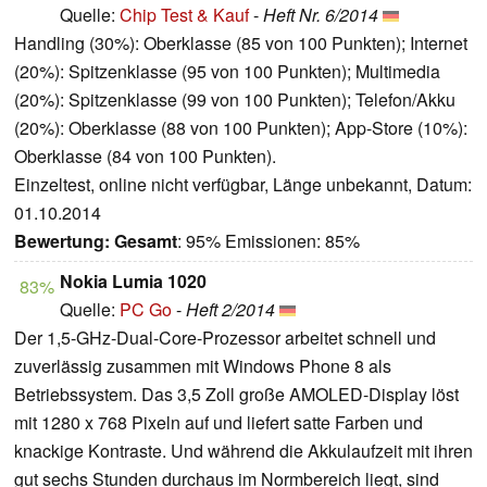
Quelle:
Chip Test & Kauf
-
Heft Nr. 6/2014
Handling (30%): Oberklasse (85 von 100 Punkten); Internet
(20%): Spitzenklasse (95 von 100 Punkten); Multimedia
(20%): Spitzenklasse (99 von 100 Punkten); Telefon/Akku
(20%): Oberklasse (88 von 100 Punkten); App-Store (10%):
Oberklasse (84 von 100 Punkten).
Einzeltest, online nicht verfügbar, Länge unbekannt, Datum:
01.10.2014
Bewertung:
Gesamt
: 95% Emissionen: 85%
Nokia Lumia 1020
83%
Quelle:
PC Go
-
Heft 2/2014
Der 1,5-GHz-Dual-Core-Prozessor arbeitet schnell und
zuverlässig zusammen mit Windows Phone 8 als
Betriebssystem. Das 3,5 Zoll große AMOLED-Display löst
mit 1280 x 768 Pixeln auf und liefert satte Farben und
knackige Kontraste. Und während die Akkulaufzeit mit ihren
gut sechs Stunden durchaus im Normbereich liegt, sind