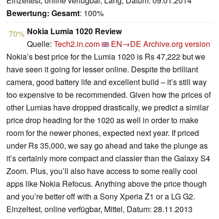
Einzeltest, online verfügbar, Lang, Datum: 09.01.2014
Bewertung:
Gesamt
: 100%
Nokia Lumia 1020 Review
70%
Quelle:
Tech2.in.com
EN→DE
Archive.org version
Nokia’s best price for the Lumia 1020 is Rs 47,222 but we
have seen it going for lesser online. Despite the brilliant
camera, good battery life and excellent build – it’s still way
too expensive to be recommended. Given how the prices of
other Lumias have dropped drastically, we predict a similar
price drop heading for the 1020 as well in order to make
room for the newer phones, expected next year. If priced
under Rs 35,000, we say go ahead and take the plunge as
it’s certainly more compact and classier than the Galaxy S4
Zoom. Plus, you’ll also have access to some really cool
apps like Nokia Refocus. Anything above the price though
and you’re better off with a Sony Xperia Z1 or a LG G2.
Einzeltest, online verfügbar, Mittel, Datum: 28.11.2013