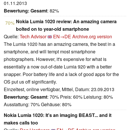
01.11.2013
Bewertung:
Gesamt
: 82%
Nokia Lumia 1020 review: An amazing camera
70%
bolted on to year-old smartphone
Quelle:
Tech Advisor
EN→DE
Archive.org version
The Lumia 1020 has an amazing camera, the best in a
smartphone, and will tempt most smartphone
photographers. However, it's expensive for what is
essentially a now out-of-date Lumia 920 with a better
snapper. Poor battery life and a lack of good apps for the
OS put us off significantly.
Einzeltest, online verfügbar, Mittel, Datum: 23.09.2013
Bewertung:
Gesamt
: 70% Preis: 60% Leistung: 80%
Ausstattung: 70% Gehäuse: 80%
Nokia Lumia 1020: It's an imaging BEAST... and it
makes calls too