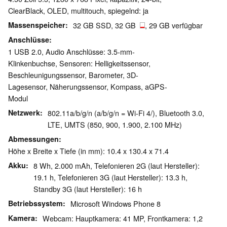
ClearBlack, OLED, multitouch, spiegelnd: ja
Massenspeicher
32 GB SSD, 32 GB
, 29 GB verfügbar
Anschlüsse
1 USB 2.0, Audio Anschlüsse: 3.5-mm-
Klinkenbuchse, Sensoren: Helligkeitssensor,
Beschleunigungssensor, Barometer, 3D-
Lagesensor, Näherungssensor, Kompass, aGPS-
Modul
Netzwerk
802.11a/b/g/n (a/b/g/n = Wi-Fi 4/), Bluetooth 3.0,
LTE, UMTS (850, 900, 1.900, 2.100 MHz)
Abmessungen
Höhe x Breite x Tiefe (in mm): 10.4 x 130.4 x 71.4
Akku
8 Wh, 2.000 mAh, Telefonieren 2G (laut Hersteller):
19.1 h, Telefonieren 3G (laut Hersteller): 13.3 h,
Standby 3G (laut Hersteller): 16 h
Betriebssystem
Microsoft Windows Phone 8
Kamera
Webcam: Hauptkamera: 41 MP, Frontkamera: 1,2