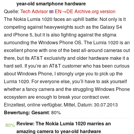
year-old smartphone hardware
Quelle:
Tech Advisor
EN→DE
Archive.org version
The Nokia Lumia 1020 faces an uphill battle: Not only is it
competing against heavyweights such as the Galaxy S4
and iPhone 5, but it is also fighting against the stigma
surrounding the Windows Phone OS. The Lumia 1020 is an
excellent phone with one of the best all-around cameras out
there, but its AT&T exclusivity and older hardware make it a
hard sell. If you’re an AT&T customer who has been curious
about Windows Phone, I strongly urge you to pick up the
Lumia 1020. For everyone else, you’ll have to ask yourself
whether a fancy camera and the struggling Windows Phone
ecosystem are enough to break your contract over.
Einzeltest, online verfügbar, Mittel, Datum: 30.07.2013
Bewertung:
Gesamt
: 80%
Review: The Nokia Lumia 1020 marries an
80%
amazing camera to year-old hardware