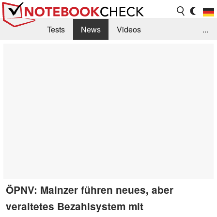
Tests
News
Videos
...
Benchmarks & Tech
Externe Tests
Kaufberatung
Deals
Suche
Jobs
Forum
ÖPNV: Mainzer führen neues, aber
veraltetes Bezahlsystem mit