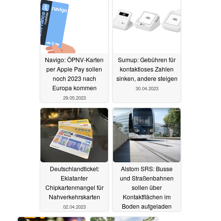
Navigo: ÖPNV-Karten
Sumup: Gebühren für
per Apple Pay sollen
kontaktloses Zahlen
noch 2023 nach
sinken, andere steigen
Europa kommen
30.04.2023
29.05.2023
Deutschlandticket:
Alstom SRS: Busse
Eklatanter
und Straßenbahnen
Chipkartenmangel für
sollen über
Nahverkehrskarten
Kontaktflächen im
Boden aufgeladen
02.04.2023
werden
23.03.2023