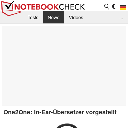
Tests
News
Videos
...
Benchmarks & Tech
Externe Tests
Kaufberatung
Deals
Suche
Jobs
Forum
One2One: In-Ear-Übersetzer vorgestellt