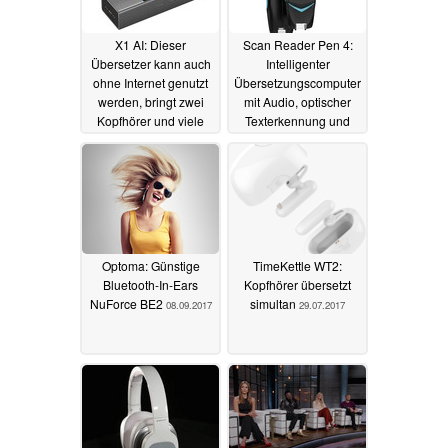
X1 AI: Dieser
Scan Reader Pen 4:
Übersetzer kann auch
Intelligenter
ohne Internet genutzt
Übersetzungscomputer
werden, bringt zwei
mit Audio, optischer
Kopfhörer und viele
Texterkennung und
Funktionen mit
ChatGPT
07.06.2023
09.07.2024
Optoma: Günstige
TimeKettle WT2:
Bluetooth-In-Ears
Kopfhörer übersetzt
NuForce BE2
simultan
08.09.2017
29.07.2017