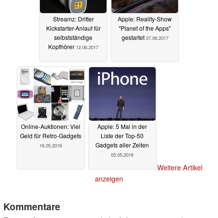
Streamz: Dritter
Apple: Reality-Show
Kickstarter-Anlauf für
"Planet of the Apps"
selbstständige
gestartet
07.06.2017
Kopfhörer
12.06.2017
Online-Auktionen: Viel
Apple: 5 Mal in der
Geld für Retro-Gadgets
Liste der Top-50
Gadgets aller Zeiten
16.05.2016
05.05.2016
Weitere Artikel
anzeigen
Kommentare