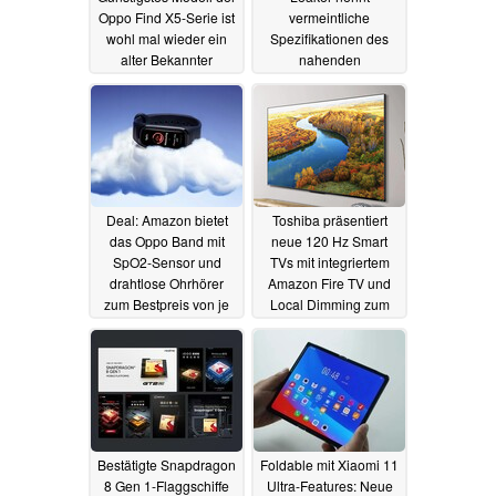
Oppo Find X5-Serie ist
vermeintliche
wohl mal wieder ein
Spezifikationen des
alter Bekannter
nahenden
Smartphone-
17.01.2022
Flaggschiffes
13.01.2022
Deal: Amazon bietet
Toshiba präsentiert
das Oppo Band mit
neue 120 Hz Smart
SpO2-Sensor und
TVs mit integriertem
drahtlose Ohrhörer
Amazon Fire TV und
zum Bestpreis von je
Local Dimming zum
rund 30 Euro
attraktiven Preis
08.12.2021
06.12.2021
Bestätigte Snapdragon
Foldable mit Xiaomi 11
8 Gen 1-Flaggschiffe
Ultra-Features: Neue