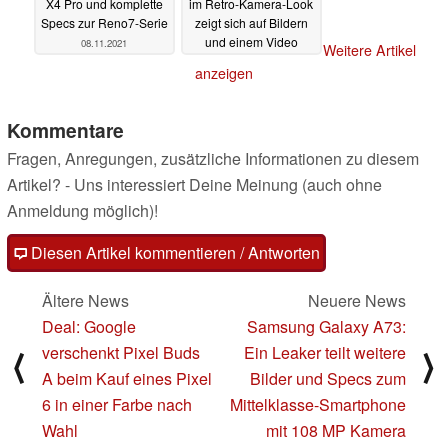
X4 Pro und komplette
im Retro-Kamera-Look
Specs zur Reno7-Serie
zeigt sich auf Bildern
und einem Video
08.11.2021
Weitere Artikel
15.09.2021
anzeigen
Kommentare
Fragen, Anregungen, zusätzliche Informationen zu diesem
Artikel? - Uns interessiert Deine Meinung (auch ohne
Anmeldung möglich)!
Diesen Artikel kommentieren / Antworten
Ältere News
Neuere News
Deal: Google
Samsung Galaxy A73:
verschenkt Pixel Buds
Ein Leaker teilt weitere
⟨
⟩
A beim Kauf eines Pixel
Bilder und Specs zum
6 in einer Farbe nach
Mittelklasse-Smartphone
Wahl
mit 108 MP Kamera