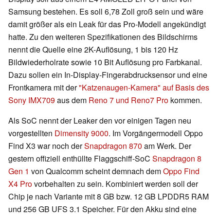
Samsung bestehen. Es soll 6,78 Zoll groß sein und wäre
damit größer als ein Leak für das Pro-Modell angekündigt
hatte. Zu den weiteren Spezifikationen des Bildschirms
nennt die Quelle eine 2K-Auflösung, 1 bis 120 Hz
Bildwiederholrate sowie 10 Bit Auflösung pro Farbkanal.
Dazu sollen ein In-Display-Fingerabdrucksensor und eine
Frontkamera mit der
"Katzenaugen-Kamera" auf Basis des
Sony IMX709
aus dem
Reno 7 und Reno7 Pro
kommen.
Als SoC nennt der Leaker den vor einigen Tagen neu
vorgestellten
Dimensity 9000
. Im Vorgängermodell Oppo
Find X3 war noch der
Snapdragon 870
am Werk. Der
gestern offiziell enthüllte Flaggschiff-SoC
Snapdragon 8
Gen 1
von Qualcomm scheint demnach dem
Oppo Find
X4 Pro
vorbehalten zu sein. Kombiniert werden soll der
Chip je nach Variante mit 8 GB bzw. 12 GB LPDDR5 RAM
und 256 GB UFS 3.1 Speicher. Für den Akku sind eine