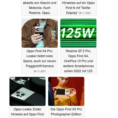
abseits von Xiaomi und
Hinweise auf ein Oppo
Motorola: Auch
Find N mit "Selfie-
Realme, Oppo,
Display"
28.11.2021
OnePlus, Nubia und
andere teasern eifrig
01.12.2021
Oppo Find X4 Pro:
Realme GT 2 Pro,
Leaker liefert viele
Oppo Find X4,
Specs, auch zur neuen
OnePlus 10 Pro und
Flaggschiff-Kamera
weitere Smartphones
sollen 2022 mit 125
24.11.2021
Watt laden
15.11.2021
Oppo-Leaks: Erster
Die Oppo Find X3 Pro
Hinweis auf Oppo Find
Photographer Edition