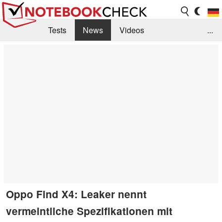
Tests
News
Videos
...
Benchmarks & Tech
Externe Tests
Kaufberatung
Deals
Suche
Jobs
Forum
Oppo Find X4: Leaker nennt
vermeintliche Spezifikationen mit