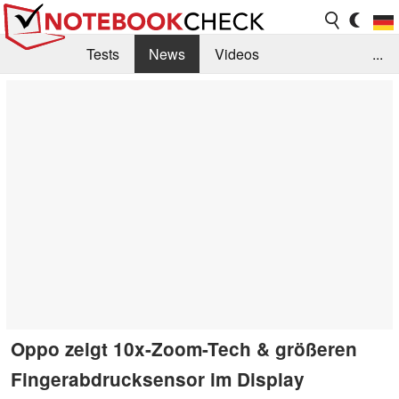
Tests
News
Videos
...
Benchmarks & Tech
Externe Tests
Kaufberatung
Deals
Suche
Jobs
Forum
Oppo zeigt 10x-Zoom-Tech & größeren
Fingerabdrucksensor im Display