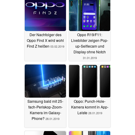
Der Nachfolger des
Oppo R19/F11:
Oppo Find X wird wohl
Livebilder zeigen Pop-
Find Z heißen
up-Selfiecam und
03.02.2019
Display ohne Notch
31.01.2019
Samsung bald mit 25-
Oppo: Punch-Hole-
fach-Periskop-Zoom-
Kamera kommt in App-
Kamera im Galaxy-
Leiste
28.01.2019
Phone?
28.01.2019