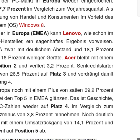
h der PC-Markt in
Europa
wieder eingebrochen.
7,7 Prozent
im Vergleich zum Vorjahresquartal. Als
tung von Handel und Konsumenten im Vorfeld des
stem (OS)
Windows 8
.
ler in
Europa (EMEA)
kann
Lenovo
, wie schon im
ersteller, ein sagenhaftes Ergebnis vorweisen.
A zwar mit deutlichem Abstand und 18,1 Prozent
r 16 Prozent weniger Geräte.
Acer
bleibt mit einem
ition 2
und verliert 3,2 Prozent. Senkrechtstarter
von 26,5 Prozent auf
Platz 3
und verdrängt damit
ang 4.
ropa noch mit einem Plus von satten 39,2 Prozent
ei den Top 5 in EMEA glänzen. Das ist Geschichte,
IDC-Zahlen wieder auf
Platz 4.
Im Vergleich zum
tzminus von 3,8 Prozent hinnehmen. Noch deutlich
 mit einem Umsatzrückgang von 14,1 Prozent und
ent auf
Position 5
ab.