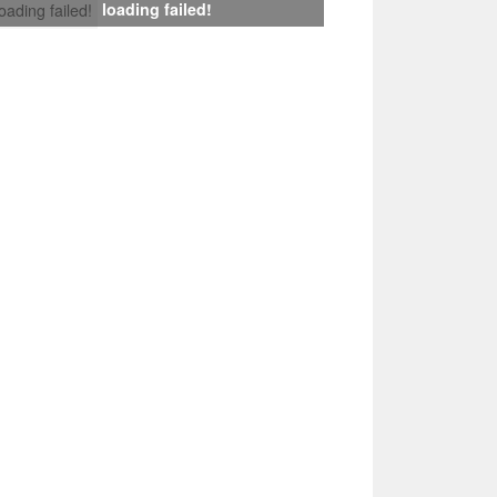
loading failed!
loading failed!