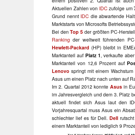
einem positiven 2. Quartal ist auc
Aktuellen Zahlen von
IDC
zufolge um
Grund nennt
IDC
die abwartende Hal
Marktstarts von Microsofts Betriebssy
Bei den
Top 5
der größten PC-Herstel
Ranking
der weltweit führenden PC-H
Hewlett-Packard
(HP) bleibt in EME
Marktanteil auf
Platz 1
, verkaufte abe
Marktanteil von 12,6 Prozent auf
Pos
Lenovo
springt mit einem Wachstum 
Asus um einen Platz nach unten auf R
Im 2. Quartal 2012 konnte
Asus
in Eu
im Jahresvergleich und dem 3. Platz b
aktuell findet sich Asus laut den 
Vorjahresquartal muss Asus ein Absa
schlechter lief es für Dell.
Dell
rutscht
einem Marktanteil von lediglich 9 Proz