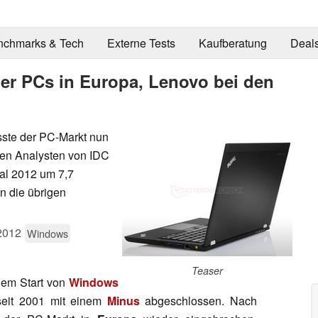
nchmarks & Tech
Externe Tests
Kaufberatung
Deal
ger PCs in Europa, Lenovo bei den
sste der PC-Markt nun
Den Analysten von IDC
tal 2012 um 7,7
n die übrigen
2012
Windows
Teaser
dem Start von
Windows
seit 2001 mit einem
Minus
abgeschlossen. Nach