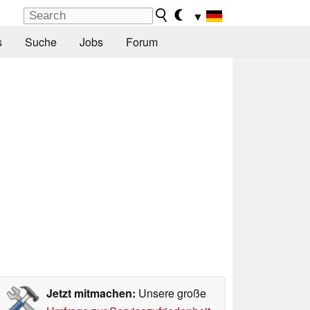
▼
s
Suche
Jobs
Forum
Jetzt mitmachen:
Unsere große