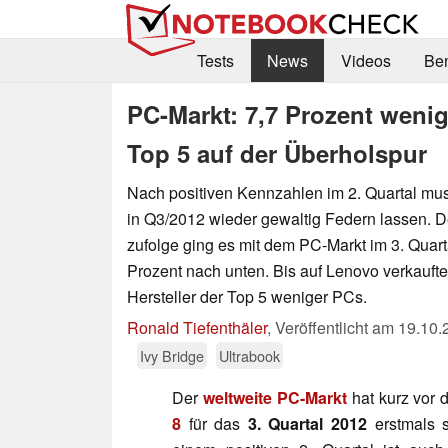
Tests
News
Videos
Be
PC-Markt: 7,7 Prozent weni
Top 5 auf der Überholspur
Nach positiven Kennzahlen im 2. Quartal mu
in Q3/2012 wieder gewaltig Federn lassen. 
zufolge ging es mit dem PC-Markt im 3. Quar
Prozent nach unten. Bis auf Lenovo verkaufte
Hersteller der Top 5 weniger PCs.
Ronald Tiefenthäler
,
Veröffentlicht am
19.10.
Ivy Bridge
Ultrabook
Der
weltweite PC-Markt
hat kurz vor 
8
für das
3. Quartal 2012
erstmals 