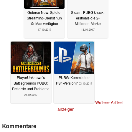
Geforce Now: Spiele-
Steam: PUBG knackt
Streaming-Dienst nun
erstmals die 2-
für Mac verfügbar
Millionen-Marke
17.10.2017
13.10.2017
PlayerUnknown's
PUBG: Kommt eine
Battlegrounds PUBG:
PS4-Version?
03.10.2017
Rekorde und Probleme
09.10.2017
Weitere Artikel
anzeigen
Kommentare