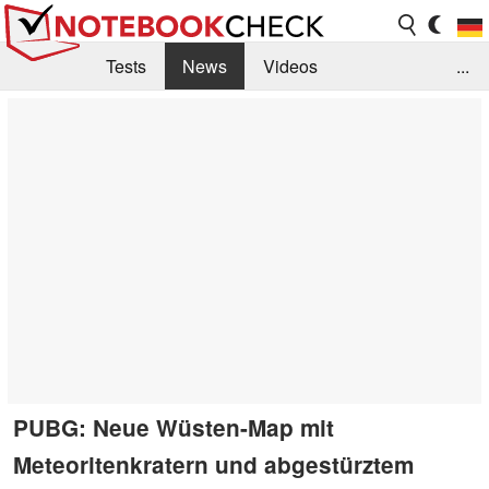
Tests
News
Videos
...
Benchmarks & Tech
Externe Tests
Kaufberatung
Deals
Suche
Jobs
Forum
PUBG: Neue Wüsten-Map mit
Meteoritenkratern und abgestürztem