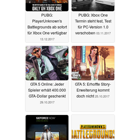
PUBG:
PUBG: Xbox One
PlayerUnknown's
Termin steht fest, Test
Battlegrounds ab sofort
für PC-Version 1.0
für Xbox One verfügbar
verschoben
03.11.2017
13.12.2017
GTA 5 Online: Jeder
GTA 5: Erhoffte Story-
Spieler erhält 400.000
Erweiterung kommt
GTA-Dollar geschenkt
doch nicht
25.10.2017
29.10.2017