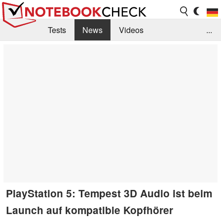
Tests
News
Videos
...
Benchmarks & Tech
Externe Tests
Kaufberatung
Deals
Suche
Jobs
Forum
PlayStation 5: Tempest 3D Audio ist beim
Launch auf kompatible Kopfhörer