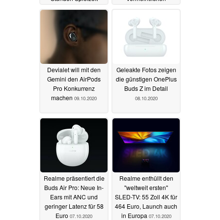
Spitzenpreis
20.10.2020
12.10.2020
Devialet will mit den
Geleakte Fotos zeigen
Gemini den AirPods
die günstigen OnePlus
Pro Konkurrenz
Buds Z im Detail
machen
09.10.2020
08.10.2020
Realme präsentiert die
Realme enthüllt den
Buds Air Pro: Neue In-
"weltweit ersten"
Ears mit ANC und
SLED-TV: 55 Zoll 4K für
geringer Latenz für 58
464 Euro, Launch auch
Euro
in Europa
07.10.2020
07.10.2020