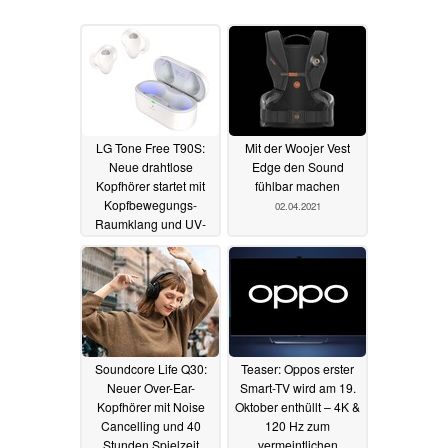
LG Tone Free T90S:
Mit der Woojer Vest
Neue drahtlose
Edge den Sound
Kopfhörer startet mit
fühlbar machen
Kopfbewegungs-
02.04.2021
Raumklang und UV-
Desinfektion
26.11.2023
Soundcore Life Q30:
Teaser: Oppos erster
Neuer Over-Ear-
Smart-TV wird am 19.
Kopfhörer mit Noise
Oktober enthüllt – 4K &
Cancelling und 40
120 Hz zum
Stunden Spielzeit
vermeintlichen