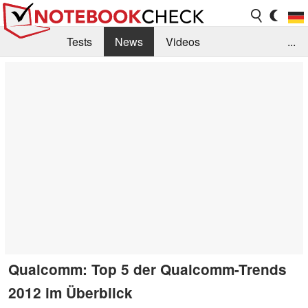
Tests
News
Videos
...
Benchmarks & Tech
Externe Tests
Kaufberatung
Deals
Suche
Jobs
Forum
Qualcomm: Top 5 der Qualcomm-Trends
2012 im Überblick