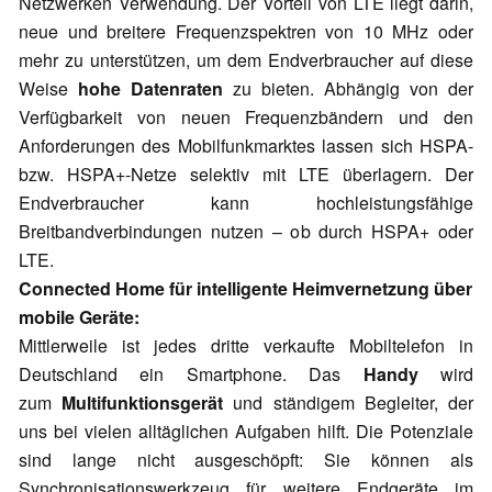
Netzwerken Verwendung. Der Vorteil von LTE liegt darin,
neue und breitere Frequenzspektren von 10 MHz oder
mehr zu unterstützen, um dem Endverbraucher auf diese
Weise
hohe Datenraten
zu bieten. Abhängig von der
Verfügbarkeit von neuen Frequenzbändern und den
Anforderungen des Mobilfunkmarktes lassen sich HSPA-
bzw. HSPA+-Netze selektiv mit LTE überlagern. Der
Endverbraucher kann hochleistungsfähige
Breitbandverbindungen nutzen – ob durch HSPA+ oder
LTE.
Connected Home für intelligente Heimvernetzung über
mobile Geräte:
Mittlerweile ist jedes dritte verkaufte Mobiltelefon in
Deutschland ein Smartphone. Das
Handy
wird
zum
Multifunktionsgerät
und ständigem Begleiter, der
uns bei vielen alltäglichen Aufgaben hilft. Die Potenziale
sind lange nicht ausgeschöpft: Sie können als
Synchronisationswerkzeug für weitere Endgeräte im