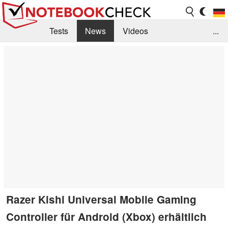
Tests
News
Videos
...
Benchmarks & Tech
Externe Tests
Kaufberatung
Deals
Suche
Jobs
Forum
Razer Kishi Universal Mobile Gaming
Controller für Android (Xbox) erhältlich