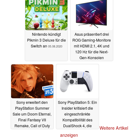
Nintendo kündigt
Asus präsentiert drei
Pikmin 3 Deluxe für die
ROG Gaming-Monitore
Switch an
mit HDMI 2.1, 4K und
05.08.2020
120 Hz für die Next-
Gen-Konsolen
05.08.2020
Sony erweitert den
Sony PlayStation 5: Ein
PlayStation Summer
Insider kritisiert die
Sale um Doom Eternal,
eingeschränkte
Final Fantasy VII
Kompatibilität des
Remake, Call of Duty
DualShock 4, die
Weitere Artikel
und mehr
Produktion hat
05.08.2020
anzeigen
begonnen
05.08.2020