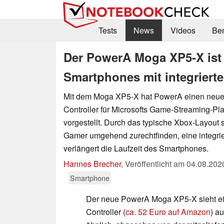
Tests
News
Videos
Be
Der PowerA Moga XP5-X ist e
Smartphones mit integriert
Mit dem Moga XP5-X hat PowerA einen neu
Controller für Microsofts Game-Streaming-Pla
vorgestellt. Durch das typische Xbox-Layout s
Gamer umgehend zurechtfinden, eine integri
verlängert die Laufzeit des Smartphones.
Hannes Brecher
,
Veröffentlicht am
04.08.202
Smartphone
Der neue PowerA Moga XP5-X sieht 
Controller (
ca. 52 Euro auf Amazon
) au