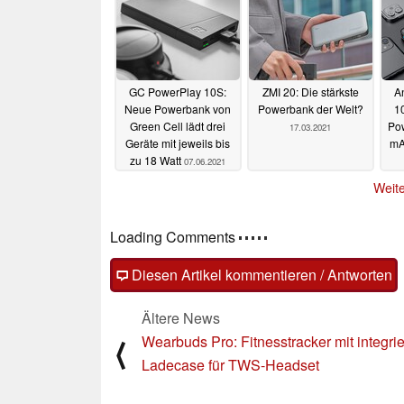
GC PowerPlay 10S:
ZMI 20: Die stärkste
An
Neue Powerbank von
Powerbank der Welt?
1
Green Cell lädt drei
Po
17.03.2021
Geräte mit jeweils bis
mA
zu 18 Watt
07.06.2021
Weite
Loading Comments
Diesen Artikel kommentieren / Antworten
Ältere News
Wearbuds Pro: Fitnesstracker mit integri
⟨
Ladecase für TWS-Headset