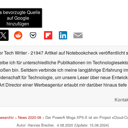
s bevorzugte Quelle
auf Google
hinzufügen
or Tech Writer
- 21947 Artikel auf Notebookcheck veröffentlicht
s
ibe ich für unterschiedliche Publikationen im Technologiesekt
oßen bin. Seitdem verbinde ich meine langjährige Erfahrung 
denschaft für Technologie, um unsere Leser über neue Entwick
rt Director einer Werbeagentur erlaubt mir darüber hinaus tiefe 
Kontak
wsarchiv
>
News 2020-08
> Der PowerA Moga XP5-X ist ein Project xCloud-Con
Autor: Hannes Brecher, 4.08.2020 (Update: 15.08.2024)