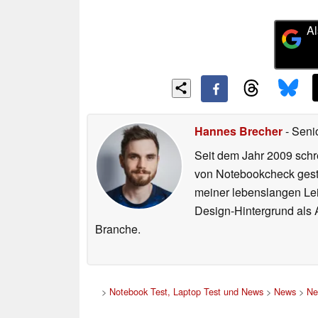
Al
Hannes Brecher
- Seni
Seit dem Jahr 2009 schre
von Notebookcheck gest
meiner lebenslangen Lei
Design-Hintergrund als A
Branche.
>
Notebook Test, Laptop Test und News
>
News
>
Ne