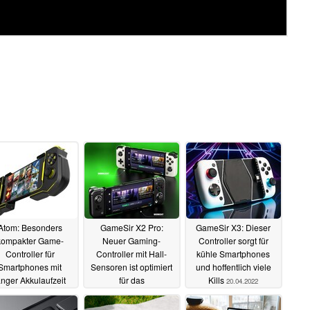
Atom: Besonders
GameSir X2 Pro:
GameSir X3: Dieser
kompakter Game-
Neuer Gaming-
Controller sorgt für
Controller für
Controller mit Hall-
kühle Smartphones
Smartphones mit
Sensoren ist optimiert
und hoffentlich viele
anger Akkulaufzeit
für das
Kills
20.04.2022
Spielestreaming
16.11.2022
04.09.2022