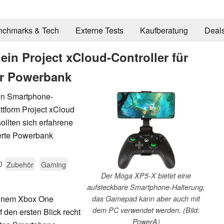
nchmarks & Tech
Externe Tests
Kaufberatung
Deal
in Project xCloud-Controller für
er Powerbank
en Smartphone-
ttform Project xCloud
ollten sich erfahrene
erte Powerbank
0
Zubehör
Gaming
Der Moga XP5-X bietet eine
aufsteckbare Smartphone-Halterung,
einem Xbox One
das Gamepad kann aber auch mit
dem PC verwendet werden. (Bild:
f den ersten Blick recht
PowerA)