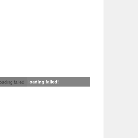
loading failed!
loading failed!