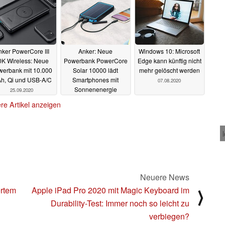
ker PowerCore III
Anker: Neue
Windows 10: Microsoft
0K Wireless: Neue
Powerbank PowerCore
Edge kann künftig nicht
werbank mit 10.000
Solar 10000 lädt
mehr gelöscht werden
h, Qi und USB-A/C
Smartphones mit
07.08.2020
Sonnenenergie
25.09.2020
31.08.2020
re Artikel anzeigen
Neuere News
ertem
Apple iPad Pro 2020 mit Magic Keyboard im
⟩
Durability-Test: Immer noch so leicht zu
verbiegen?