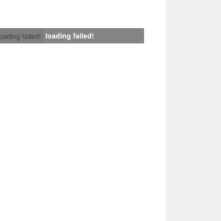
loading failed!
loading failed!