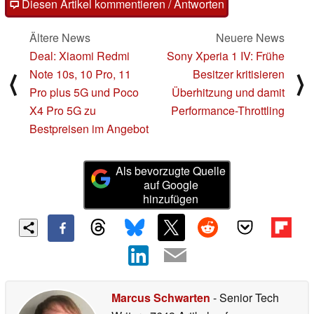
Diesen Artikel kommentieren / Antworten
Ältere News
Neuere News
Deal: Xiaomi Redmi
Sony Xperia 1 IV: Frühe
Note 10s, 10 Pro, 11
Besitzer kritisieren
⟨
⟩
Pro plus 5G und Poco
Überhitzung und damit
X4 Pro 5G zu
Performance-Throttling
Bestpreisen im Angebot
Als bevorzugte Quelle
auf Google
hinzufügen
Marcus Schwarten
- Senior Tech