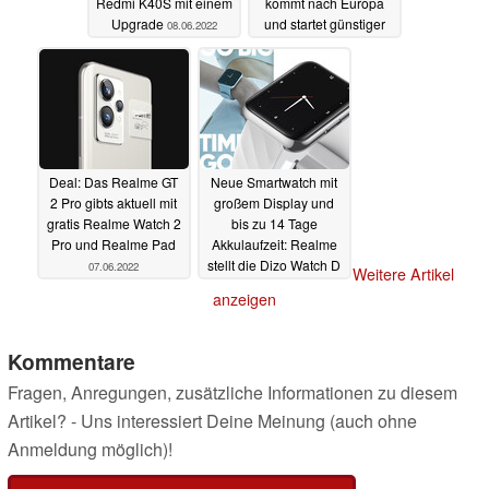
Redmi K40S mit einem
kommt nach Europa
Upgrade
und startet günstiger
08.06.2022
als erwartet
08.06.2022
Deal: Das Realme GT
Neue Smartwatch mit
2 Pro gibts aktuell mit
großem Display und
gratis Realme Watch 2
bis zu 14 Tage
Pro und Realme Pad
Akkulaufzeit: Realme
stellt die Dizo Watch D
07.06.2022
Weitere Artikel
vor
07.06.2022
anzeigen
Kommentare
Fragen, Anregungen, zusätzliche Informationen zu diesem
Artikel? - Uns interessiert Deine Meinung (auch ohne
Anmeldung möglich)!