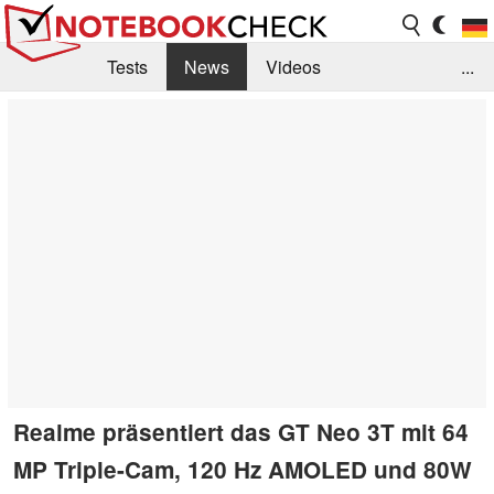
Tests
News
Videos
...
Benchmarks & Tech
Externe Tests
Kaufberatung
Deals
Suche
Jobs
Forum
Realme präsentiert das GT Neo 3T mit 64
MP Triple-Cam, 120 Hz AMOLED und 80W