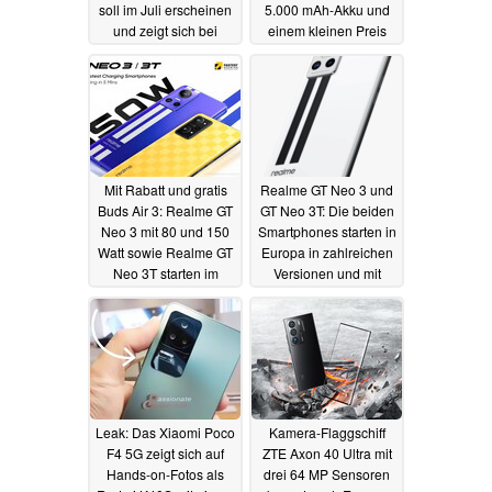
soll im Juli erscheinen
5.000 mAh-Akku und
und zeigt sich bei
einem kleinen Preis
Geekbench
22.06.2022
20.06.2022
Mit Rabatt und gratis
Realme GT Neo 3 und
Buds Air 3: Realme GT
GT Neo 3T: Die beiden
Neo 3 mit 80 und 150
Smartphones starten in
Watt sowie Realme GT
Europa in zahlreichen
Neo 3T starten im
Versionen und mit
Handel
Rabatt
15.06.2022
08.06.2022
Leak: Das Xiaomi Poco
Kamera-Flaggschiff
F4 5G zeigt sich auf
ZTE Axon 40 Ultra mit
Hands-on-Fotos als
drei 64 MP Sensoren