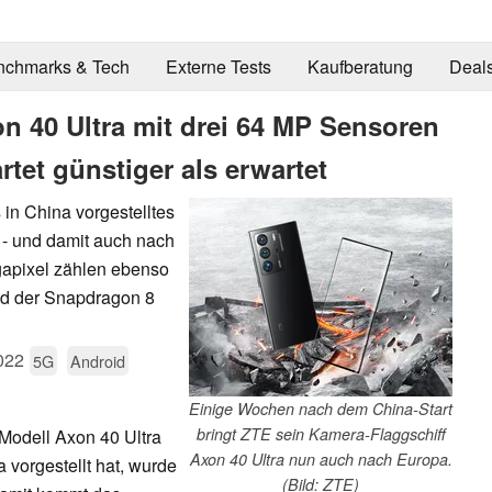
nchmarks & Tech
Externe Tests
Kaufberatung
Deal
n 40 Ultra mit drei 64 MP Sensoren
tet günstiger als erwartet
 in China vorgestelltes
 - und damit auch nach
gapixel zählen ebenso
nd der Snapdragon 8
022
5G
Android
Einige Wochen nach dem China-Start
bringt ZTE sein Kamera-Flaggschiff
Modell Axon 40 Ultra
Axon 40 Ultra nun auch nach Europa.
 vorgestellt hat, wurde
(Bild: ZTE)