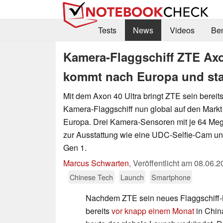
Tests
News
Videos
Be
Kamera-Flaggschiff ZTE Axo
kommt nach Europa und star
Mit dem Axon 40 Ultra bringt ZTE sein bereits
Kamera-Flaggschiff nun global auf den Markt
Europa. Drei Kamera-Sensoren mit je 64 Me
zur Ausstattung wie eine UDC-Selfie-Cam u
Gen 1.
Marcus Schwarten
,
Veröffentlicht am
08.06.2
Chinese Tech
Launch
Smartphone
Nachdem ZTE sein neues Flaggschiff-
bereits
vor knapp einem Monat
in China