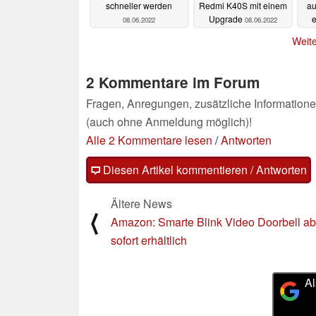
schneller werden
Redmi K40S mit einem
au
Upgrade
e
08.06.2022
08.06.2022
Weite
2 Kommentare im Forum
Fragen, Anregungen, zusätzliche Informatione
(auch ohne Anmeldung möglich)!
Alle 2 Kommentare lesen
/
Antworten
Diesen Artikel kommentieren / Antworten
Ältere News
⟨
Amazon: Smarte Blink Video Doorbell ab
sofort erhältlich
Al