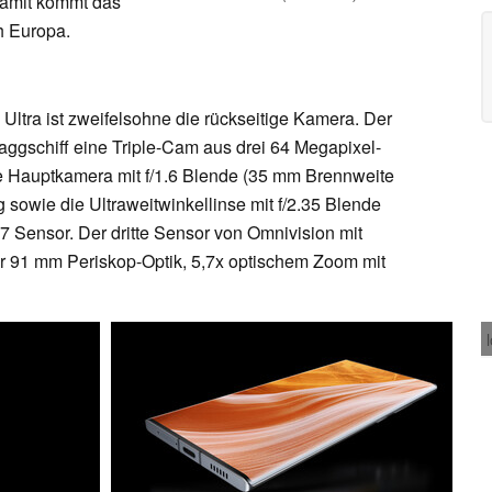
Damit kommt das
 Europa.
tra ist zweifelsohne die rückseitige Kamera. Der
aggschiff eine Triple-Cam aus drei 64 Megapixel-
 Hauptkamera mit f/1.6 Blende (35 mm Brennweite
g sowie die Ultraweitwinkellinse mit f/2.35 Blende
 Sensor. Der dritte Sensor von Omnivision mit
er 91 mm Periskop-Optik, 5,7x optischem Zoom mit