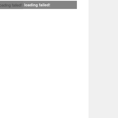
loading failed!
loading failed!