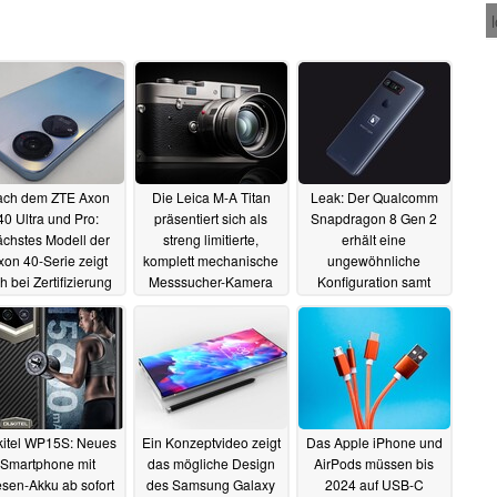
ach dem ZTE Axon
Die Leica M-A Titan
Leak: Der Qualcomm
40 Ultra und Pro:
präsentiert sich als
Snapdragon 8 Gen 2
chstes Modell der
streng limitierte,
erhält eine
xon 40-Serie zeigt
komplett mechanische
ungewöhnliche
ch bei Zertifizierung
Messsucher-Kamera
Konfiguration samt
ARM Cortex-X3
21.07.2022
13.06.2022
09.06.2022
itel WP15S: Neues
Ein Konzeptvideo zeigt
Das Apple iPhone und
Smartphone mit
das mögliche Design
AirPods müssen bis
esen-Akku ab sofort
des Samsung Galaxy
2024 auf USB-C