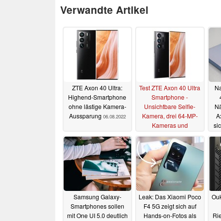
Verwandte Artikel
ZTE Axon 40 Ultra:
Test ZTE Axon 40 Ultra
N
Highend-Smartphone
Smartphone -
ohne lästige Kamera-
Unsichtbare Selfie-
Nä
Aussparung
Kamera, drei 64-MP-
A
06.08.2022
Kameras und
si
Flaggschiff-
Performance
04.08.2022
Samsung Galaxy-
Leak: Das Xiaomi Poco
Ouk
Smartphones sollen
F4 5G zeigt sich auf
mit One UI 5.0 deutlich
Hands-on-Fotos als
Ri