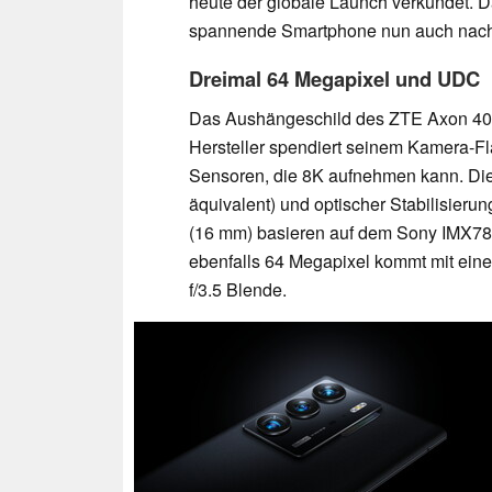
heute der globale Launch verkündet. 
spannende Smartphone nun auch nach
Dreimal 64 Megapixel und UDC
Das Aushängeschild des ZTE Axon 40 Ul
Hersteller spendiert seinem Kamera-Fl
Sensoren, die 8K aufnehmen kann. Die
äquivalent) und optischer Stabilisierun
(16 mm) basieren auf dem Sony IMX787
ebenfalls 64 Megapixel kommt mit ein
f/3.5 Blende.