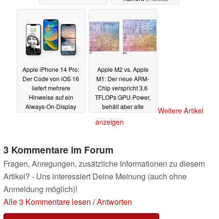
Apple iPhone 14 Pro:
Apple M2 vs. Apple
Der Code von iOS 16
M1: Der neue ARM-
liefert mehrere
Chip verspricht 3,6
Hinweise auf ein
TFLOPs GPU-Power,
Always-On-Display
behält aber alte
Weitere Artikel
Schwächen
07.06.2022
07.06.2022
anzeigen
3 Kommentare im Forum
Fragen, Anregungen, zusätzliche Informationen zu diesem
Artikel? - Uns interessiert Deine Meinung (auch ohne
Anmeldung möglich)!
Alle 3 Kommentare lesen
/
Antworten