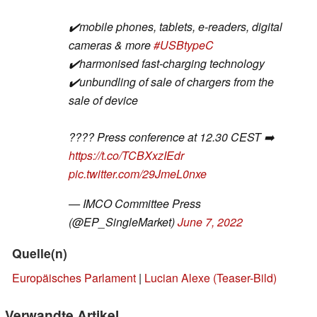
✔️mobile phones, tablets, e-readers, digital
cameras & more
#USBtypeC
✔️harmonised fast-charging technology
✔️unbundling of sale of chargers from the
sale of device
???? Press conference at 12.30 CEST ➡️
https://t.co/TCBXxzIEdr
pic.twitter.com/29JmeL0nxe
— IMCO Committee Press
(@EP_SingleMarket)
June 7, 2022
Quelle(n)
Europäisches Parlament
|
Lucian Alexe (Teaser-Bild)
Verwandte Artikel