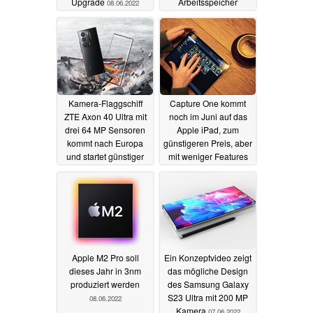
Upgrade
Arbeitsspeicher
08.06.2022
08.06.2022
Kamera-Flaggschiff
Capture One kommt
ZTE Axon 40 Ultra mit
noch im Juni auf das
drei 64 MP Sensoren
Apple iPad, zum
kommt nach Europa
günstigeren Preis, aber
und startet günstiger
mit weniger Features
als erwartet
08.06.2022
08.06.2022
Apple M2 Pro soll
Ein Konzeptvideo zeigt
dieses Jahr in 3nm
das mögliche Design
produziert werden
des Samsung Galaxy
S23 Ultra mit 200 MP
08.06.2022
Kamera
07.06.2022