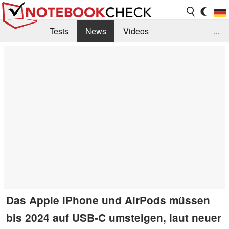
Tests
News
Videos
...
Benchmarks & Tech
Externe Tests
Kaufberatung
Deals
Suche
Jobs
Forum
Das Apple iPhone und AirPods müssen
bis 2024 auf USB-C umsteigen, laut neuer