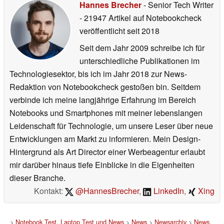
Hannes Brecher
- Senior Tech Writer
- 21947 Artikel auf Notebookcheck
veröffentlicht
seit 2018
Seit dem Jahr 2009 schreibe ich für
unterschiedliche Publikationen im
Technologiesektor, bis ich im Jahr 2018 zur News-
Redaktion von Notebookcheck gestoßen bin. Seitdem
verbinde ich meine langjährige Erfahrung im Bereich
Notebooks und Smartphones mit meiner lebenslangen
Leidenschaft für Technologie, um unsere Leser über neue
Entwicklungen am Markt zu informieren. Mein Design-
Hintergrund als Art Director einer Werbeagentur erlaubt
mir darüber hinaus tiefe Einblicke in die Eigenheiten
dieser Branche.
Kontakt:
@HannesBrecher
,
LinkedIn
,
Xing
>
Notebook Test, Laptop Test und News
>
News
>
Newsarchiv
>
News