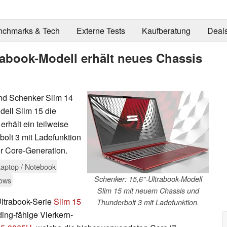
nchmarks & Tech
Externe Tests
Kaufberatung
Deal
rabook-Modell erhält neues Chassis
nd Schenker Slim 14
dell Slim 15 die
rhält ein teilweise
olt 3 mit Ladefunktion
er Core-Generation.
aptop / Notebook
Schenker: 15,6"-Ultrabook-Modell
ows
Slim 15 mit neuem Chassis und
Ultrabook-Serie
Slim 15
Thunderbolt 3 mit Ladefunktion.
ing-fähige Vierkern-