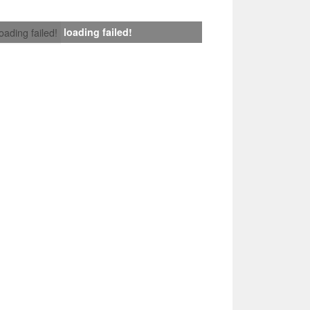
loading failed!
loading failed!