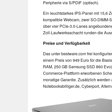
Peripherie via S/PDIF (optisch).
Ein leuchtstarkes IPS-Panel mit 15,6 
kompatible Webcam, zwei SO-DIMM-Slo
über vier PCIe-3.0-Lanes angebundene
Zoll-Laufwerksschacht runden die Auss
Preise und Verfügbarkeit
Das unter bestware.com frei konfigurie
einem Preis von 949 Euro für die Basi
RAM, 250 GB Samsung SSD 860 Evo) be
Commerce-Plattform erworbenen Schenk
monatige Garantie. Zusätzlich werden 
Notebooksbilliger.de, Cyberport, Alte