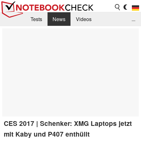
Tests
News
Videos
...
Benchmarks & Tech
Externe Tests
Kaufberatung
Deals
Suche
Jobs
Forum
CES 2017 | Schenker: XMG Laptops jetzt
mit Kaby und P407 enthüllt