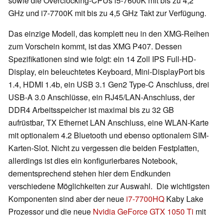
sowie die Overclocking-CPUs i5-7600K mit bis zu 4,2
GHz und i7-7700K mit bis zu 4,5 GHz Takt zur Verfügung.
Das einzige Modell, das komplett neu in den XMG-Reihen
zum Vorschein kommt, ist das XMG P407. Dessen
Spezifikationen sind wie folgt: ein 14 Zoll IPS Full-HD-
Display, ein beleuchtetes Keyboard, Mini-DisplayPort bis
1.4, HDMI 1.4b, ein USB 3.1 Gen2 Type-C Anschluss, drei
USB-A 3.0 Anschlüsse, ein RJ45/LAN-Anschluss, der
DDR4 Arbeitsspeicher ist maximal bis zu 32 GB
aufrüstbar, TX Ethernet LAN Anschluss, eine WLAN-Karte
mit optionalem 4.2 Bluetooth und ebenso optionalem SIM-
Karten-Slot. Nicht zu vergessen die beiden Festplatten,
allerdings ist dies ein konfigurierbares Notebook,
dementsprechend stehen hier dem Endkunden
verschiedene Möglichkeiten zur Auswahl. Die wichtigsten
Komponenten sind aber der neue
i7-7700HQ
Kaby Lake
Prozessor und die neue
Nvidia GeForce GTX 1050 Ti
mit