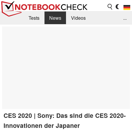
Tests
News
Videos
...
Benchmarks & Tech
Externe Tests
Kaufberatung
Deals
Suche
Jobs
Forum
CES 2020 | Sony: Das sind die CES 2020-
Innovationen der Japaner