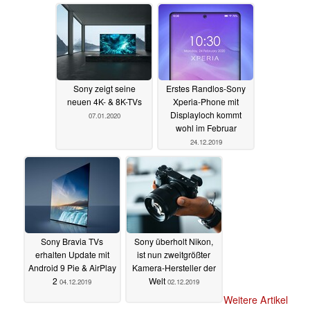
Sony zeigt seine
Erstes Randlos-Sony
neuen 4K- & 8K-TVs
Xperia-Phone mit
Displayloch kommt
07.01.2020
wohl im Februar
24.12.2019
Sony Bravia TVs
Sony überholt Nikon,
erhalten Update mit
ist nun zweitgrößter
Android 9 Pie & AirPlay
Kamera-Hersteller der
2
Welt
04.12.2019
02.12.2019
Weitere Artikel