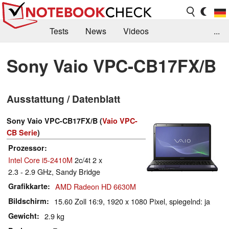
Tests
News
Videos
...
Benchmarks & Tech
Externe Tests
Sony Vaio VPC-CB17FX/B
Kaufberatung
Deals
Suche
Jobs
Ausstattung / Datenblatt
Forum
Sony Vaio VPC-CB17FX/B (
Vaio VPC-
CB Serie
)
Prozessor
Intel Core i5-2410M
2c/4t 2 x
2.3 - 2.9 GHz, Sandy Bridge
Grafikkarte
AMD Radeon HD 6630M
Bildschirm
15.60 Zoll 16:9, 1920 x 1080 Pixel, spiegelnd: ja
Gewicht
2.9 kg