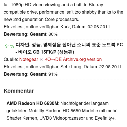
full 1080p HD video viewing and a built-in Blu-ray
compatible drive. performance isn't too shabby thanks to the
new 2nd generation Core processors.
Einzeltest, online verfügbar, Kurz, Datum: 02.06.2011
Bewertung:
Gesamt
: 80%
디자인, 성능, 경제성을 잡아낸 소니의 표준 노트북 PC
91%
- 바이오 CB 15FK/P (성능편)
Quelle:
Notegear
KO→DE
Archive.org version
Einzeltest, online verfügbar, Sehr Lang, Datum: 22.08.2011
Bewertung:
Gesamt
: 91%
Kommentar
AMD Radeon HD 6630M
: Nachfolger der langsam
getakteten Mobility Radeon HD 5650 Modelle mit mehr
Shader Kernen, UVD3 Videoprozessor und Eyefinity+.