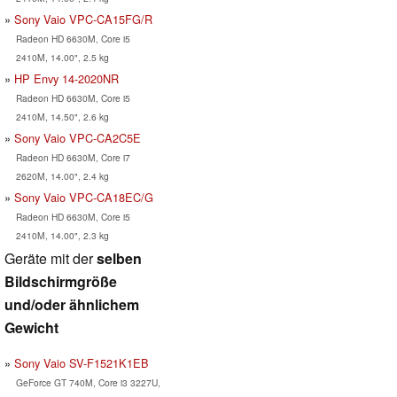
Sony Vaio VPC-CA15FG/R
Radeon HD 6630M, Core i5
2410M, 14.00", 2.5 kg
HP Envy 14-2020NR
Radeon HD 6630M, Core i5
2410M, 14.50", 2.6 kg
Sony Vaio VPC-CA2C5E
Radeon HD 6630M, Core i7
2620M, 14.00", 2.4 kg
Sony Vaio VPC-CA18EC/G
Radeon HD 6630M, Core i5
2410M, 14.00", 2.3 kg
Geräte mit der
selben
Bildschirmgröße
und/oder ähnlichem
Gewicht
Sony Vaio SV-F1521K1EB
GeForce GT 740M, Core i3 3227U,