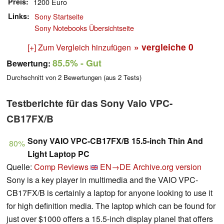
Preis
1200 Euro
Links
Sony Startseite
Sony Notebooks Übersichtseite
» vergleiche
0
[+] Zum Vergleich hinzufügen
85.5%
- Gut
Bewertung:
Durchschnitt von
2
Bewertungen (aus
2
Tests)
Testberichte für das Sony Vaio VPC-
CB17FX/B
Sony VAIO VPC-CB17FX/B 15.5-inch Thin And
80%
Light Laptop PC
Quelle:
Comp Reviews
EN→DE
Archive.org version
Sony is a key player in multimedia and the VAIO VPC-
CB17FX/B is certainly a laptop for anyone looking to use it
for high definition media. The laptop which can be found for
just over $1000 offers a 15.5-inch display planel that offers