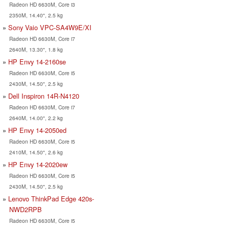
Radeon HD 6630M, Core i3
2350M, 14.40", 2.5 kg
Sony Vaio VPC-SA4W9E/XI
Radeon HD 6630M, Core i7
2640M, 13.30", 1.8 kg
HP Envy 14-2160se
Radeon HD 6630M, Core i5
2430M, 14.50", 2.5 kg
Dell Inspiron 14R-N4120
Radeon HD 6630M, Core i7
2640M, 14.00", 2.2 kg
HP Envy 14-2050ed
Radeon HD 6630M, Core i5
2410M, 14.50", 2.6 kg
HP Envy 14-2020ew
Radeon HD 6630M, Core i5
2430M, 14.50", 2.5 kg
Lenovo ThinkPad Edge 420s-
NWD2RPB
Radeon HD 6630M, Core i5