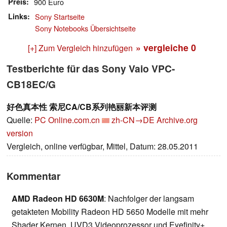
Preis
900 Euro
Links
Sony Startseite
Sony Notebooks Übersichtseite
» vergleiche
0
[+] Zum Vergleich hinzufügen
Testberichte für das Sony Vaio VPC-
CB18EC/G
好色真本性 索尼CA/CB系列艳丽新本评测
Quelle:
PC Online.com.cn
zh-CN→DE
Archive.org
version
Vergleich, online verfügbar, Mittel, Datum: 28.05.2011
Kommentar
AMD Radeon HD 6630M
: Nachfolger der langsam
getakteten Mobility Radeon HD 5650 Modelle mit mehr
Shader Kernen, UVD3 Videoprozessor und Eyefinity+.