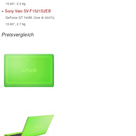
15.60", 2.3 kg
Sony Vaio SV-F1521S2EB
GeForce GT 740M, Core i5 3337U,
15.60", 2.7 kg
Preisvergleich