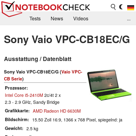
Tests
News
Videos
...
Benchmarks & Tech
Externe Tests
Sony Vaio VPC-CB18EC/G
Kaufberatung
Deals
Suche
Jobs
Ausstattung / Datenblatt
Forum
Sony Vaio VPC-CB18EC/G (
Vaio VPC-
CB Serie
)
Prozessor
Intel Core i5-2410M
2c/4t 2 x
2.3 - 2.9 GHz, Sandy Bridge
Grafikkarte
AMD Radeon HD 6630M
Bildschirm
15.50 Zoll 16:9, 1366 x 768 Pixel, spiegelnd: ja
Gewicht
2.5 kg