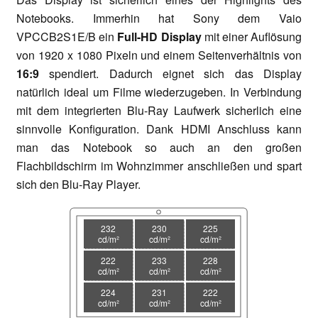
Notebooks. Immerhin hat Sony dem Vaio
VPCCB2S1E/B ein
Full-HD Display
mit einer Auflösung
von 1920 x 1080 Pixeln und einem Seitenverhältnis von
16:9
spendiert. Dadurch eignet sich das Display
natürlich ideal um Filme wiederzugeben. In Verbindung
mit dem integrierten Blu-Ray Laufwerk sicherlich eine
sinnvolle Konfiguration. Dank HDMI Anschluss kann
man das Notebook so auch an den großen
Flachbildschirm im Wohnzimmer anschließen und spart
sich den Blu-Ray Player.
232
230
225
cd/m²
cd/m²
cd/m²
222
233
228
cd/m²
cd/m²
cd/m²
224
231
222
cd/m²
cd/m²
cd/m²