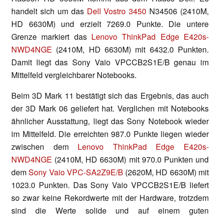
handelt sich um das
Dell Vostro 3450
N34506 (2410M,
HD 6630M) und erzielt 7269.0 Punkte. Die untere
Grenze markiert das
Lenovo ThinkPad Edge E420s-
NWD4NGE
(2410M, HD 6630M) mit 6432.0 Punkten.
Damit liegt das Sony Vaio VPCCB2S1E/B genau im
Mittelfeld vergleichbarer Notebooks.
Beim 3D Mark 11 bestätigt sich das Ergebnis, das auch
der 3D Mark 06 geliefert hat. Verglichen mit Notebooks
ähnlicher Ausstattung, liegt das Sony Notebook wieder
im Mittelfeld. Die erreichten 987.0 Punkte liegen wieder
zwischen dem
Lenovo ThinkPad Edge E420s-
NWD4NGE
(2410M, HD 6630M) mit 970.0 Punkten und
dem
Sony Vaio VPC-SA2Z9E/B
(2620M, HD 6630M) mit
1023.0 Punkten. Das Sony Vaio VPCCB2S1E/B liefert
so zwar keine Rekordwerte mit der Hardware, trotzdem
sind die Werte solide und auf einem guten