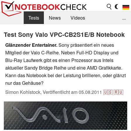
Tests
News
Videos
...
Benchmarks & Tech
Externe Tests
Test Sony Vaio VPC-CB2S1E/B Notebook
Kaufberatung
Deals
Suche
Jobs
Glänzender Entertainer.
Sony präsentiert ein neues
Mitglied der Vaio C-Reihe. Neben Full-HD Display und
Forum
Blu-Ray Laufwerk gibt es einen Prozessor aus Intels
aktueller Sandy Bridge Reihe und eine AMD Grafikkarte.
Kann das Notebook bei der Leistung brillieren, oder glänzt
nur das Gehäuse?
Simon Kohlstock,
Veröffentlicht am
05.08.2011
🇺🇸
🇷🇺