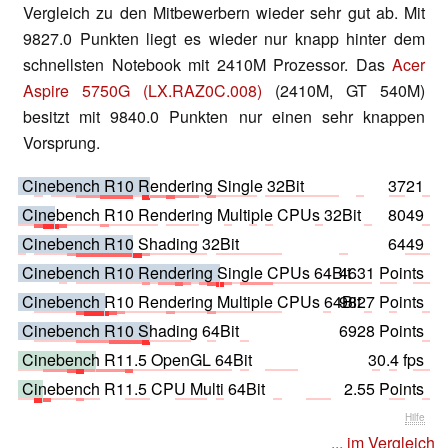
Vergleich zu den Mitbewerbern wieder sehr gut ab. Mit
9827.0 Punkten liegt es wieder nur knapp hinter dem
schnellsten Notebook mit 2410M Prozessor. Das
Acer
Aspire 5750G (LX.RAZ0C.008)
(2410M, GT 540M)
besitzt mit 9840.0 Punkten nur einen sehr knappen
Vorsprung.
Cinebench R10 Rendering Single 32Bit
3721
Cinebench R10 Rendering Multiple CPUs 32Bit
8049
Cinebench R10 Shading 32Bit
6449
Cinebench R10 Rendering Single CPUs 64Bit
4631 Points
Cinebench R10 Rendering Multiple CPUs 64Bit
9827 Points
Cinebench R10 Shading 64Bit
6928 Points
Cinebench R11.5 OpenGL 64Bit
30.4 fps
Cinebench R11.5 CPU Multi 64Bit
2.55 Points
Hilfe
... im Vergleich