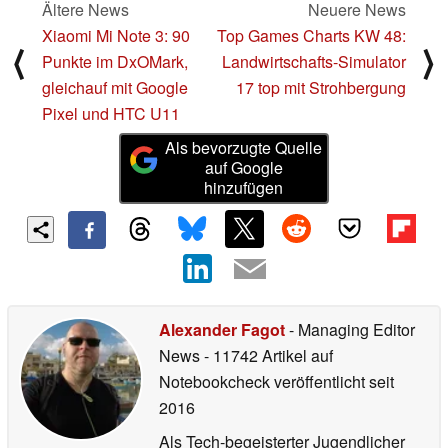
Ältere News
Neuere News
Xiaomi Mi Note 3: 90
Top Games Charts KW 48:
⟨
⟩
Punkte im DxOMark,
Landwirtschafts-Simulator
gleichauf mit Google
17 top mit Strohbergung
Pixel und HTC U11
Als bevorzugte Quelle
auf Google
hinzufügen
Alexander Fagot
- Managing Editor
News
- 11742 Artikel auf
Notebookcheck veröffentlicht
seit
2016
Als Tech-begeisterter Jugendlicher