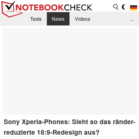
Tests
News
Videos
...
Benchmarks & Tech
Externe Tests
Kaufberatung
Deals
Suche
Jobs
Forum
Sony Xperia-Phones: Sieht so das ränder-
reduzierte 18:9-Redesign aus?