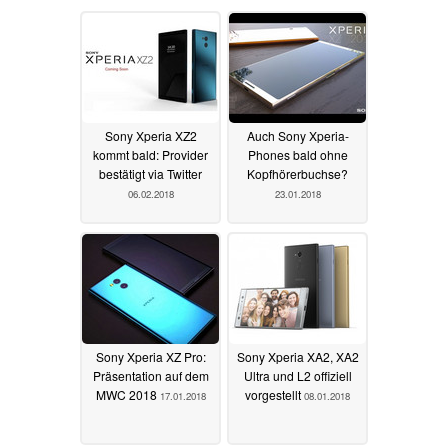
Sony Xperia XZ2
Auch Sony Xperia-
kommt bald: Provider
Phones bald ohne
bestätigt via Twitter
Kopfhörerbuchse?
06.02.2018
23.01.2018
Sony Xperia XZ Pro:
Sony Xperia XA2, XA2
Präsentation auf dem
Ultra und L2 offiziell
MWC 2018
vorgestellt
17.01.2018
08.01.2018