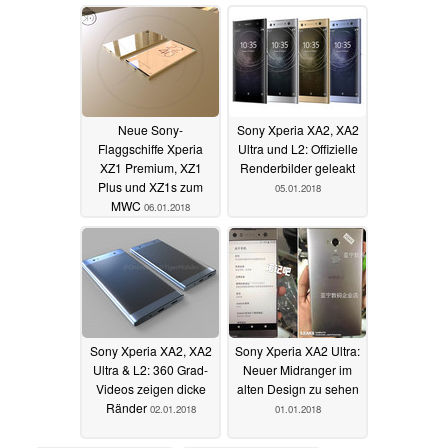
Neue Sony-
Sony Xperia XA2, XA2
Flaggschiffe Xperia
Ultra und L2: Offizielle
XZ1 Premium, XZ1
Renderbilder geleakt
Plus und XZ1s zum
05.01.2018
MWC
06.01.2018
Sony Xperia XA2, XA2
Sony Xperia XA2 Ultra:
Ultra & L2: 360 Grad-
Neuer Midranger im
Videos zeigen dicke
alten Design zu sehen
Ränder
02.01.2018
01.01.2018