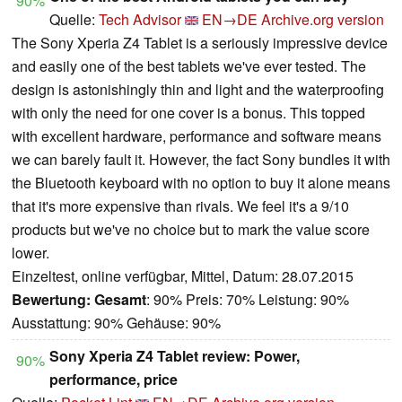
90%
Quelle:
Tech Advisor
EN→DE
Archive.org version
The Sony Xperia Z4 Tablet is a seriously impressive device
and easily one of the best tablets we've ever tested. The
design is astonishingly thin and light and the waterproofing
with only the need for one cover is a bonus. This topped
with excellent hardware, performance and software means
we can barely fault it. However, the fact Sony bundles it with
the Bluetooth keyboard with no option to buy it alone means
that it's more expensive than rivals. We feel it's a 9/10
products but we've no choice but to mark the value score
lower.
Einzeltest, online verfügbar, Mittel, Datum: 28.07.2015
Bewertung:
Gesamt
: 90% Preis: 70% Leistung: 90%
Ausstattung: 90% Gehäuse: 90%
Sony Xperia Z4 Tablet review: Power,
90%
performance, price