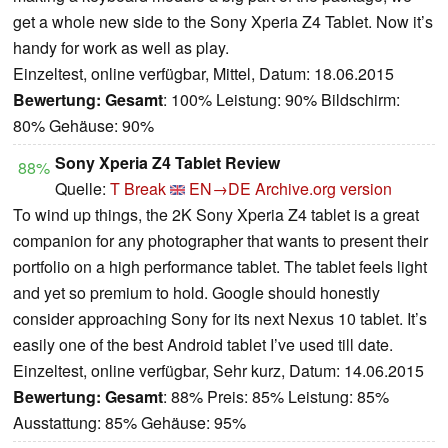
get a whole new side to the Sony Xperia Z4 Tablet. Now it’s
handy for work as well as play.
Einzeltest, online verfügbar, Mittel, Datum: 18.06.2015
Bewertung:
Gesamt
: 100% Leistung: 90% Bildschirm:
80% Gehäuse: 90%
Sony Xperia Z4 Tablet Review
88%
Quelle:
T Break
EN→DE
Archive.org version
To wind up things, the 2K Sony Xperia Z4 tablet is a great
companion for any photographer that wants to present their
portfolio on a high performance tablet. The tablet feels light
and yet so premium to hold. Google should honestly
consider approaching Sony for its next Nexus 10 tablet. It’s
easily one of the best Android tablet I’ve used till date.
Einzeltest, online verfügbar, Sehr kurz, Datum: 14.06.2015
Bewertung:
Gesamt
: 88% Preis: 85% Leistung: 85%
Ausstattung: 85% Gehäuse: 95%