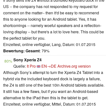
If Sony sells the Z4 without a bundled keyboard dock in the
US -- the company has not responded to my request for
comment on the matter-- then it'd be easy to recommend
this to anyone looking for an Android tablet. Yes, it has
shortcomings -- namely woeful speakers and a reflection-
loving display -- but there's a lot to love here. This could be
the perfect tablet for you.
Einzeltest, online verfügbar, Lang, Datum: 01.07.2015
Bewertung:
Gesamt
: 79%
Sony Xperia Z4
80%
Quelle:
It Pro
EN→DE
Archive.org version
Although Sony’s attempt to turn the Xperia Z4 Tablet into a
hybrid via the included keyboard dock is largely a failure,
the Z4 is still one of the best 10in Android tablets available.
It still has a few flaws, but if you want an Android-based
alternative to the iPad then this is the tablet to get.
Einzeltest, online verfügbar, Mittel, Datum: 01.07.2015