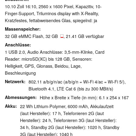
10.10 Zoll 16:10, 2560 x 1600 Pixel, Kapazitiv, 10-
Finger-Support, Triluminos display with X-Reality,
Kratzfestes, fettabweisendes Glas, spiegelnd: ja
Massenspeicher
32 GB eMMC Flash, 32 GB
, 21.41 GB verfügbar
Anschlüsse
1 USB 2.0, Audio Anschlüsse: 3,5-mm-Klinke, Card
Reader: microSD(XC) bis 128 GB, Sensoren:
Helligkeit, GPS, Glonass, Beidou, Lage,
Beschleunigung
Netzwerk
802.11 a/b/g/n/ac (a/b/g/n = Wi-Fi 4/ac = Wi-Fi 5/),
Bluetooth 4.1, LTE Cat 6 (bis zu 300 MBit/s)
Abmessungen
Höhe x Breite x Tiefe (in mm): 6.1 x 254 x 167
Akku
22 Wh Lithium-Polymer, 6000 mAh, Akkulaufzeit
(laut Hersteller): 17 h, Telefonieren 2G (laut
Hersteller): 24 h, Telefonieren 3G (laut Hersteller):
34 h, Standby 2G (laut Hersteller): 1020 h, Standby
3G (laut Hersteller): 1040 h