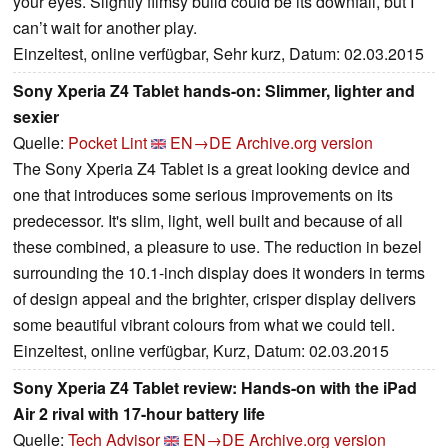
your eyes. Slightly flimsy build could be its downfall, but I
can’t wait for another play.
Einzeltest, online verfügbar, Sehr kurz, Datum: 02.03.2015
Sony Xperia Z4 Tablet hands-on: Slimmer, lighter and
sexier
Quelle:
Pocket Lint
EN→DE
Archive.org version
The Sony Xperia Z4 Tablet is a great looking device and
one that introduces some serious improvements on its
predecessor. It's slim, light, well built and because of all
these combined, a pleasure to use. The reduction in bezel
surrounding the 10.1-inch display does it wonders in terms
of design appeal and the brighter, crisper display delivers
some beautiful vibrant colours from what we could tell.
Einzeltest, online verfügbar, Kurz, Datum: 02.03.2015
Sony Xperia Z4 Tablet review: Hands-on with the iPad
Air 2 rival with 17-hour battery life
Quelle:
Tech Advisor
EN→DE
Archive.org version