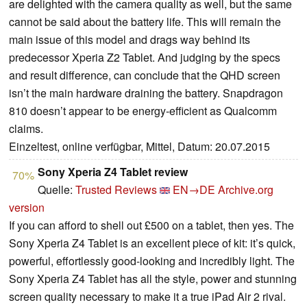
are delighted with the camera quality as well, but the same
cannot be said about the battery life. This will remain the
main issue of this model and drags way behind its
predecessor Xperia Z2 Tablet. And judging by the specs
and result difference, can conclude that the QHD screen
isn’t the main hardware draining the battery. Snapdragon
810 doesn’t appear to be energy-efficient as Qualcomm
claims.
Einzeltest, online verfügbar, Mittel, Datum: 20.07.2015
Sony Xperia Z4 Tablet review
70%
Quelle:
Trusted Reviews
EN→DE
Archive.org
version
If you can afford to shell out £500 on a tablet, then yes. The
Sony Xperia Z4 Tablet is an excellent piece of kit: it’s quick,
powerful, effortlessly good-looking and incredibly light. The
Sony Xperia Z4 Tablet has all the style, power and stunning
screen quality necessary to make it a true iPad Air 2 rival.