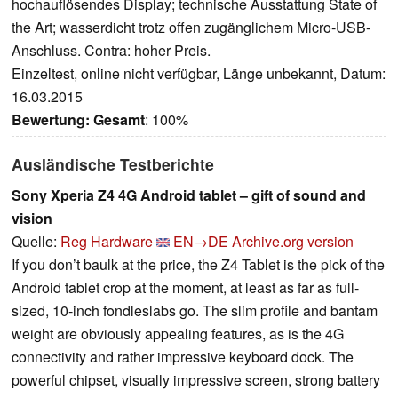
hochauflösendes Display; technische Ausstattung State of
the Art; wasserdicht trotz offen zugänglichem Micro-USB-
Anschluss. Contra: hoher Preis.
Einzeltest, online nicht verfügbar, Länge unbekannt, Datum:
16.03.2015
Bewertung:
Gesamt
: 100%
Ausländische Testberichte
Sony Xperia Z4 4G Android tablet – gift of sound and
vision
Quelle:
Reg Hardware
EN→DE
Archive.org version
If you don’t baulk at the price, the Z4 Tablet is the pick of the
Android tablet crop at the moment, at least as far as full-
sized, 10-inch fondleslabs go. The slim profile and bantam
weight are obviously appealing features, as is the 4G
connectivity and rather impressive keyboard dock. The
powerful chipset, visually impressive screen, strong battery