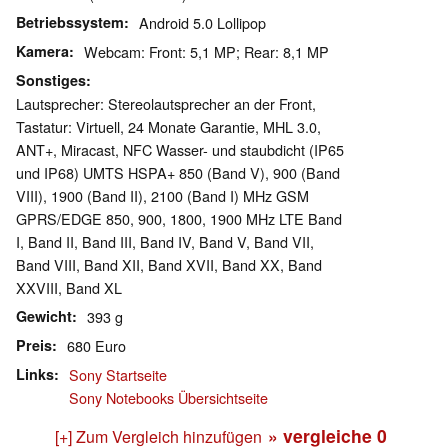
Betriebssystem
Android 5.0 Lollipop
Kamera
Webcam: Front: 5,1 MP; Rear: 8,1 MP
Sonstiges
Lautsprecher: Stereolautsprecher an der Front,
Tastatur: Virtuell, 24 Monate Garantie, MHL 3.0,
ANT+, Miracast, NFC Wasser- und staubdicht (IP65
und IP68) UMTS HSPA+ 850 (Band V), 900 (Band
VIII), 1900 (Band II), 2100 (Band I) MHz GSM
GPRS/EDGE 850, 900, 1800, 1900 MHz LTE Band
I, Band II, Band III, Band IV, Band V, Band VII,
Band VIII, Band XII, Band XVII, Band XX, Band
XXVIII, Band XL
Gewicht
393 g
Preis
680 Euro
Links
Sony Startseite
Sony Notebooks Übersichtseite
» vergleiche
0
[+] Zum Vergleich hinzufügen