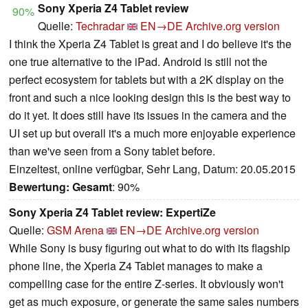
Sony Xperia Z4 Tablet review
90%
Quelle:
Techradar
EN→DE
Archive.org version
I think the Xperia Z4 Tablet is great and I do believe it's the
one true alternative to the iPad. Android is still not the
perfect ecosystem for tablets but with a 2K display on the
front and such a nice looking design this is the best way to
do it yet. It does still have its issues in the camera and the
UI set up but overall it's a much more enjoyable experience
than we've seen from a Sony tablet before.
Einzeltest, online verfügbar, Sehr Lang, Datum: 20.05.2015
Bewertung:
Gesamt
: 90%
Sony Xperia Z4 Tablet review: ExpertiZe
Quelle:
GSM Arena
EN→DE
Archive.org version
While Sony is busy figuring out what to do with its flagship
phone line, the Xperia Z4 Tablet manages to make a
compelling case for the entire Z-series. It obviously won't
get as much exposure, or generate the same sales numbers