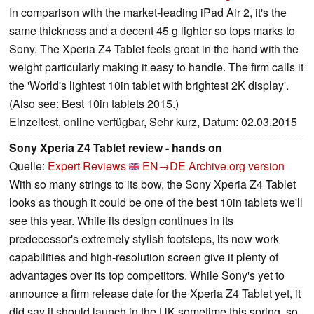
In comparison with the market-leading iPad Air 2, it's the
same thickness and a decent 45 g lighter so tops marks to
Sony. The Xperia Z4 Tablet feels great in the hand with the
weight particularly making it easy to handle. The firm calls it
the 'World's lightest 10in tablet with brightest 2K display'.
(Also see: Best 10in tablets 2015.)
Einzeltest, online verfügbar, Sehr kurz, Datum: 02.03.2015
Sony Xperia Z4 Tablet review - hands on
Quelle:
Expert Reviews
EN→DE
Archive.org version
With so many strings to its bow, the Sony Xperia Z4 Tablet
looks as though it could be one of the best 10in tablets we'll
see this year. While its design continues in its
predecessor's extremely stylish footsteps, its new work
capabilities and high-resolution screen give it plenty of
advantages over its top competitors. While Sony's yet to
announce a firm release date for the Xperia Z4 Tablet yet, it
did say it should launch in the UK sometime this spring, so