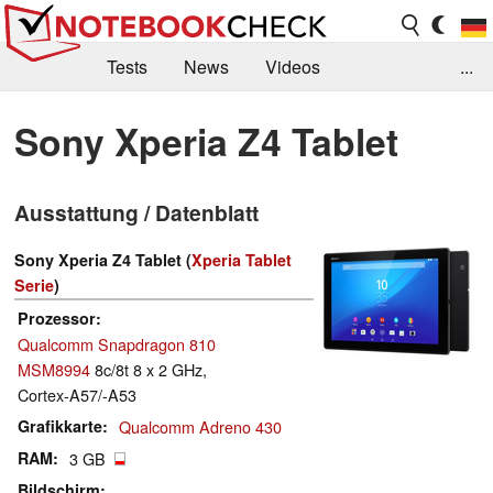
Tests
News
Videos
...
Benchmarks & Tech
Externe Tests
Sony Xperia Z4 Tablet
Kaufberatung
Deals
Suche
Jobs
Ausstattung / Datenblatt
Forum
Sony Xperia Z4 Tablet (
Xperia Tablet
Serie
)
Prozessor
Qualcomm Snapdragon 810
MSM8994
8c/8t 8 x 2 GHz,
Cortex-A57/-A53
Grafikkarte
Qualcomm Adreno 430
RAM
3 GB
Bildschirm