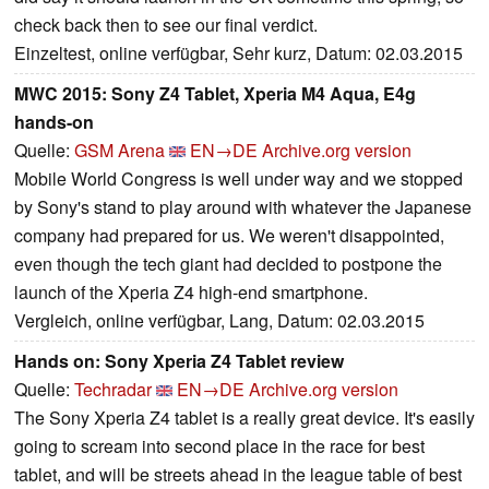
check back then to see our final verdict.
Einzeltest, online verfügbar, Sehr kurz, Datum: 02.03.2015
MWC 2015: Sony Z4 Tablet, Xperia M4 Aqua, E4g
hands-on
Quelle:
GSM Arena
EN→DE
Archive.org version
Mobile World Congress is well under way and we stopped
by Sony's stand to play around with whatever the Japanese
company had prepared for us. We weren't disappointed,
even though the tech giant had decided to postpone the
launch of the Xperia Z4 high-end smartphone.
Vergleich, online verfügbar, Lang, Datum: 02.03.2015
Hands on: Sony Xperia Z4 Tablet review
Quelle:
Techradar
EN→DE
Archive.org version
The Sony Xperia Z4 tablet is a really great device. It's easily
going to scream into second place in the race for best
tablet, and will be streets ahead in the league table of best