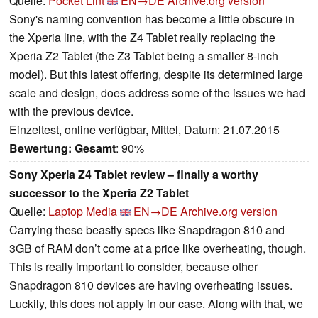
Quelle:
Pocket Lint
EN→DE
Archive.org version
Sony's naming convention has become a little obscure in
the Xperia line, with the Z4 Tablet really replacing the
Xperia Z2 Tablet (the Z3 Tablet being a smaller 8-inch
model). But this latest offering, despite its determined large
scale and design, does address some of the issues we had
with the previous device.
Einzeltest, online verfügbar, Mittel, Datum: 21.07.2015
Bewertung:
Gesamt
: 90%
Sony Xperia Z4 Tablet review – finally a worthy
successor to the Xperia Z2 Tablet
Quelle:
Laptop Media
EN→DE
Archive.org version
Carrying these beastly specs like Snapdragon 810 and
3GB of RAM don’t come at a price like overheating, though.
This is really important to consider, because other
Snapdragon 810 devices are having overheating issues.
Luckily, this does not apply in our case. Along with that, we