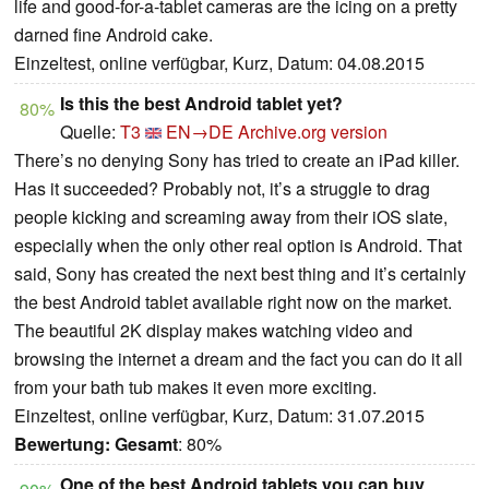
life and good-for-a-tablet cameras are the icing on a pretty
darned fine Android cake.
Einzeltest, online verfügbar, Kurz, Datum: 04.08.2015
Is this the best Android tablet yet?
80%
Quelle:
T3
EN→DE
Archive.org version
There’s no denying Sony has tried to create an iPad killer.
Has it succeeded? Probably not, it’s a struggle to drag
people kicking and screaming away from their iOS slate,
especially when the only other real option is Android. That
said, Sony has created the next best thing and it’s certainly
the best Android tablet available right now on the market.
The beautiful 2K display makes watching video and
browsing the internet a dream and the fact you can do it all
from your bath tub makes it even more exciting.
Einzeltest, online verfügbar, Kurz, Datum: 31.07.2015
Bewertung:
Gesamt
: 80%
One of the best Android tablets you can buy