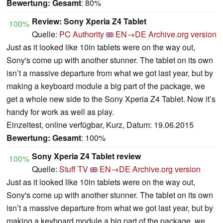
Bewertung:
Gesamt
: 80%
Review: Sony Xperia Z4 Tablet
100%
Quelle:
PC Authority
EN→DE
Archive.org version
Just as it looked like 10in tablets were on the way out,
Sony's come up with another stunner. The tablet on its own
isn’t a massive departure from what we got last year, but by
making a keyboard module a big part of the package, we
get a whole new side to the Sony Xperia Z4 Tablet. Now it’s
handy for work as well as play.
Einzeltest, online verfügbar, Kurz, Datum: 19.06.2015
Bewertung:
Gesamt
: 100%
Sony Xperia Z4 Tablet review
100%
Quelle:
Stuff TV
EN→DE
Archive.org version
Just as it looked like 10in tablets were on the way out,
Sony's come up with another stunner. The tablet on its own
isn’t a massive departure from what we got last year, but by
making a keyboard module a big part of the package, we