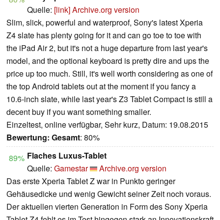
Quelle:
[link]
Archive.org version
Slim, slick, powerful and waterproof, Sony's latest Xperia
Z4 slate has plenty going for it and can go toe to toe with
the iPad Air 2, but it's not a huge departure from last year's
model, and the optional keyboard is pretty dire and ups the
price up too much. Still, it's well worth considering as one of
the top Android tablets out at the moment if you fancy a
10.6-inch slate, while last year's Z3 Tablet Compact is still a
decent buy if you want something smaller.
Einzeltest, online verfügbar, Sehr kurz, Datum: 19.08.2015
Bewertung:
Gesamt
: 80%
Flaches Luxus-Tablet
89%
Quelle:
Gamestar
Archive.org version
Das erste Xperia Tablet Z war in Punkto geringer
Gehäusedicke und wenig Gewicht seiner Zeit noch voraus.
Der aktuellen vierten Generation in Form des Sony Xperia
Tablet Z4 fehlt es im Test hingegen stark an Innovationskraft