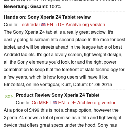
Bewertung:
Gesamt
: 100%
Hands on: Sony Xperia Z4 Tablet review
Quelle:
Techradar
EN→DE
Archive.org version
The Sony Xperia Z4 tablet is a really great swcixw. It's
easily going to scream into second place in the race for best
tablet, and will be streets ahead in the league table of best
Android tablets. It's got a lovely screen, lightweight design,
all the Sony elements you'd look for and the right power
combination to keep it at the forefront of slate technology for
a few years, which is how long users will have it for.
Einzeltest, online verfügbar, Kurz, Datum: 01.05.2015
Product Review Sony Xperia Z4 Tablet
80%
Quelle:
On MSFT
EN→DE
Archive.org version
At a price of £499 this is not a cheap option, however the
Xperia Z4 shows a lot of promise as a thin and lightweight
device that offers great specs under the hood. Sony has