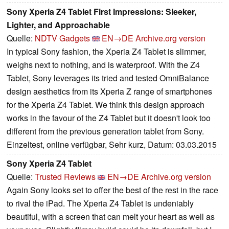
Sony Xperia Z4 Tablet First Impressions: Sleeker,
Lighter, and Approachable
Quelle:
NDTV Gadgets
EN→DE
Archive.org version
In typical Sony fashion, the Xperia Z4 Tablet is slimmer,
weighs next to nothing, and is waterproof. With the Z4
Tablet, Sony leverages its tried and tested OmniBalance
design aesthetics from its Xperia Z range of smartphones
for the Xperia Z4 Tablet. We think this design approach
works in the favour of the Z4 Tablet but it doesn't look too
different from the previous generation tablet from Sony.
Einzeltest, online verfügbar, Sehr kurz, Datum: 03.03.2015
Sony Xperia Z4 Tablet
Quelle:
Trusted Reviews
EN→DE
Archive.org version
Again Sony looks set to offer the best of the rest in the race
to rival the iPad. The Xperia Z4 Tablet is undeniably
beautiful, with a screen that can melt your heart as well as