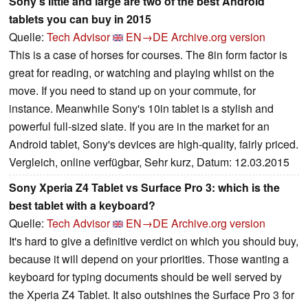
Sony's little and large are two of the best Android
tablets you can buy in 2015
Quelle:
Tech Advisor
EN→DE
Archive.org version
This is a case of horses for courses. The 8in form factor is
great for reading, or watching and playing whilst on the
move. If you need to stand up on your commute, for
instance. Meanwhile Sony's 10in tablet is a stylish and
powerful full-sized slate. If you are in the market for an
Android tablet, Sony's devices are high-quality, fairly priced.
Vergleich, online verfügbar, Sehr kurz, Datum: 12.03.2015
Sony Xperia Z4 Tablet vs Surface Pro 3: which is the
best tablet with a keyboard?
Quelle:
Tech Advisor
EN→DE
Archive.org version
It's hard to give a definitive verdict on which you should buy,
because it will depend on your priorities. Those wanting a
keyboard for typing documents should be well served by
the Xperia Z4 Tablet. It also outshines the Surface Pro 3 for