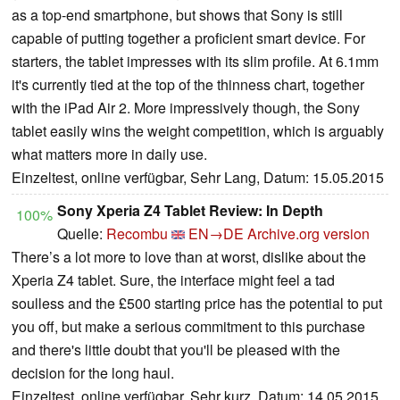
as a top-end smartphone, but shows that Sony is still
capable of putting together a proficient smart device. For
starters, the tablet impresses with its slim profile. At 6.1mm
it's currently tied at the top of the thinness chart, together
with the iPad Air 2. More impressively though, the Sony
tablet easily wins the weight competition, which is arguably
what matters more in daily use.
Einzeltest, online verfügbar, Sehr Lang, Datum: 15.05.2015
Sony Xperia Z4 Tablet Review: In Depth
100%
Quelle:
Recombu
EN→DE
Archive.org version
There’s a lot more to love than at worst, dislike about the
Xperia Z4 tablet. Sure, the interface might feel a tad
soulless and the £500 starting price has the potential to put
you off, but make a serious commitment to this purchase
and there's little doubt that you'll be pleased with the
decision for the long haul.
Einzeltest, online verfügbar, Sehr kurz, Datum: 14.05.2015