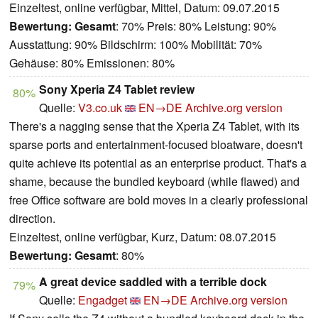
Einzeltest, online verfügbar, Mittel, Datum: 09.07.2015
Bewertung:
Gesamt
: 70% Preis: 80% Leistung: 90%
Ausstattung: 90% Bildschirm: 100% Mobilität: 70%
Gehäuse: 80% Emissionen: 80%
Sony Xperia Z4 Tablet review
80%
Quelle:
V3.co.uk
EN→DE
Archive.org version
There's a nagging sense that the Xperia Z4 Tablet, with its
sparse ports and entertainment-focused bloatware, doesn't
quite achieve its potential as an enterprise product. That's a
shame, because the bundled keyboard (while flawed) and
free Office software are bold moves in a clearly professional
direction.
Einzeltest, online verfügbar, Kurz, Datum: 08.07.2015
Bewertung:
Gesamt
: 80%
A great device saddled with a terrible dock
79%
Quelle:
Engadget
EN→DE
Archive.org version