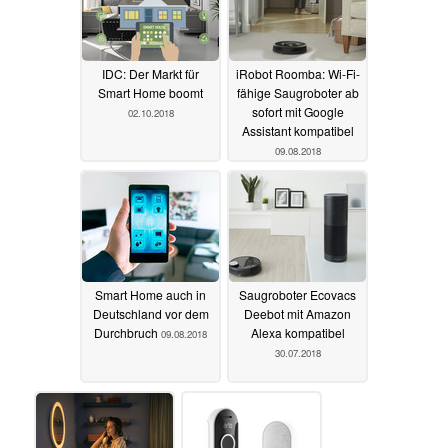
IDC: Der Markt für
iRobot Roomba: Wi-Fi-
Smart Home boomt
fähige Saugroboter ab
sofort mit Google
02.10.2018
Assistant kompatibel
09.08.2018
Smart Home auch in
Saugroboter Ecovacs
Deutschland vor dem
Deebot mit Amazon
Durchbruch
Alexa kompatibel
09.08.2018
30.07.2018