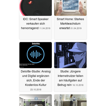
IDC: Smart Speaker
Smart Home: Starkes
verkaufen sich
Marktwachstum
hervorragend
erwartet
11.04.2019
01.04.2019
Deloitte-Studie: Analog
Studie: Jüngere
und Digital ergänzen
Internetnutzer fallen
sich, Ende der
am häufigsten auf
Kostenlos-Kultur
Betrug rein
16.10.2018
23.10.2018