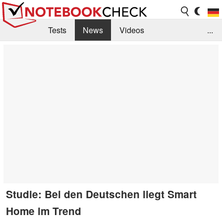
Tests
News
Videos
...
Benchmarks & Tech
Externe Tests
Kaufberatung
Deals
Suche
Jobs
Forum
Studie: Bei den Deutschen liegt Smart
Home im Trend