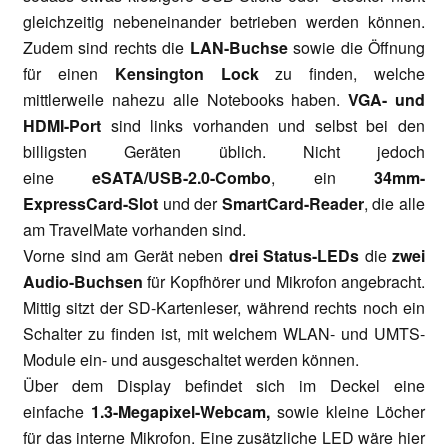
gleichzeitig nebeneinander betrieben werden können.
Zudem sind rechts die
LAN-Buchse
sowie die Öffnung
für einen
Kensington Lock
zu finden, welche
mittlerweile nahezu alle Notebooks haben.
VGA- und
HDMI-Port
sind links vorhanden und selbst bei den
billigsten Geräten üblich. Nicht jedoch
eine
eSATA/USB-2.0-Combo
, ein
34mm-
ExpressCard-Slot
und der
SmartCard-Reader
, die alle
am TravelMate vorhanden sind.
Vorne sind am Gerät neben
drei Status-LEDs
die
zwei
Audio-Buchsen
für Kopfhörer und Mikrofon angebracht.
Mittig sitzt der SD-Kartenleser, während rechts noch ein
Schalter zu finden ist, mit welchem WLAN- und UMTS-
Module ein- und ausgeschaltet werden können.
Über dem Display befindet sich im Deckel eine
einfache
1.3-Megapixel-Webcam,
sowie kleine Löcher
für das interne Mikrofon. Eine zusätzliche LED wäre hier