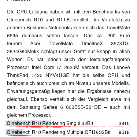
Die CPU-Leistung haben wir mit den Benchmarks von
Cinebench R10 und R11.5 ermittelt. Im Vergleich zu
anderen Business-Notebooks kann sich das TravelMate
6595 durchaus sehen lassen. Das ca. 200 Euro
teurere
Acer TravelMate TimelineX 8573TG-
2624G64Mnkk
schlägt unser Gerät
nur knapp in allen
Werten. Es hat jedoch auch den leistungsfähigeren
Prozessor
Intel Core i7 2620M
verbaut. Das
Lenovo
ThinkPad L420 NYV4UGE
hat die selbe CPU und
befindet sich auch preislich im Niveau unseres Modells.
Erwartungsgemäßg liegen hier die Ergebnisse nahezu
gleichauf. Ebenso verhält sich der Vergleich etwa mit
dem
Samsung Series 6
600B5B-S01DE
– auch mit
gleichem Prozessor.
Cinebench R10 Rendering Single 32Bit
3910
Cinebench R10 Rendering Multiple CPUs 32Bit
8518