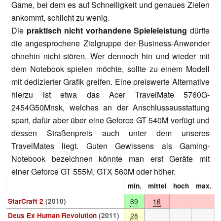
Game, bei dem es auf Schnelligkeit und genaues Zielen
ankommt, schlicht zu wenig.
Die
praktisch nicht vorhandene Spieleleistung
dürfte
die angesprochene Zielgruppe der Business-Anwender
ohnehin nicht stören. Wer dennoch hin und wieder mit
dem Notebook spielen möchte, sollte zu einem Modell
mit dedizierter Grafik greifen. Eine preiswerte Alternative
hierzu ist etwa das
Acer TravelMate 5760G-
2454G50Mnsk
, welches an der Anschlussausstattung
spart,
dafür aber über eine
Geforce GT 540M
verfügt und
dessen Straßenpreis auch unter dem unseres
TravelMates liegt. Guten Gewissens als Gaming-
Notebook bezeichnen könnte man erst Geräte mit
einer
Geforce GT 555M
,
GTX 560M
oder höher.
min.
mittel
hoch
max.
StarCraft 2
(2010)
69
16
Deus Ex Human Revolution
(2011)
28