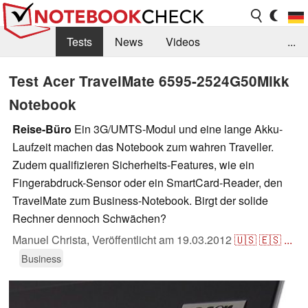
Tests
News
Videos
...
Benchmarks & Tech
Externe Tests
Test Acer TravelMate 6595-2524G50Mikk
Notebook
Kaufberatung
Deals
Suche
Jobs
Reise-Büro
Ein 3G/UMTS-Modul und eine lange Akku-
Forum
Laufzeit machen das Notebook zum wahren Traveller.
Zudem qualifizieren Sicherheits-Features, wie ein
Fingerabdruck-Sensor oder ein SmartCard-Reader, den
TravelMate zum Business-Notebook. Birgt der solide
Rechner dennoch Schwächen?
Manuel Christa,
Veröffentlicht am
19.03.2012
🇺🇸
🇪🇸
...
Business