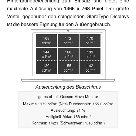
Hintergrundbeleuchtung zum Einsatz und bietet eine
maximale Auflösung von
1366 x 768 Pixel
. Der große
Vorteil gegenüber den spiegelnden GlareType-Displays
ist die bessere Eignung für den Außengebrauch.
169
172
170
cd/m²
cd/m²
cd/m²
144
168
139
cd/m²
cd/m²
cd/m²
139
155
142
cd/m²
cd/m²
cd/m²
Ausleuchtung des Bildschirms
getestet mit Gossen Mavo-Monitor
Maximal: 172 cd/m² (Nits) Durchschnitt: 155.3 cd/m²
Ausleuchtung: 81 %
Helligkeit Akku: 168 cd/m²
Kontrast: 142:1 (Schwarzwert: 1.18 cd/m²)