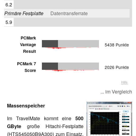
6.2
Primäre Festplatte
Datentransferrate
5.9
PCMark
Vantage
5438 Punkte
Result
PCMark 7
2026 Punkte
Score
Hilfe
... im Vergleich
Massenspeicher
Im
TravelMate kommt eine
500
GByte
große Hitachi-Festplatte
(
HTS545050B9A300) zum Einsatz.