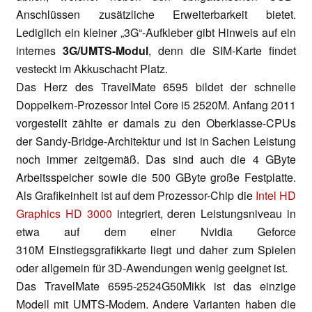
Anschlüssen zusätzliche Erweiterbarkeit bietet.
Lediglich ein kleiner „3G“-Aufkleber gibt Hinweis auf ein
internes
3G/UMTS-Modul
, denn die SIM-Karte findet
vesteckt im Akkuschacht Platz.
Das Herz des TravelMate 6595 bildet der schnelle
Doppelkern-Prozessor Intel Core i5 2520M. Anfang 2011
vorgestellt zählte er damals zu den Oberklasse-CPUs
der Sandy-Bridge-Architektur und ist in Sachen Leistung
noch immer zeitgemäß. Das sind auch die 4 GByte
Arbeitsspeicher sowie die 500 GByte große Festplatte.
Als Grafikeinheit ist auf dem Prozessor-Chip die
Intel HD
Graphics HD 3000
integriert, deren Leistungsniveau in
etwa auf dem einer Nvidia Geforce
310M Einstiegsgrafikkarte liegt und daher zum Spielen
oder allgemein für 3D-Awendungen wenig geeignet ist.
Das TravelMate
6595-2524G50Mikk ist das einzige
Modell mit UMTS-Modem. Andere Varianten haben die