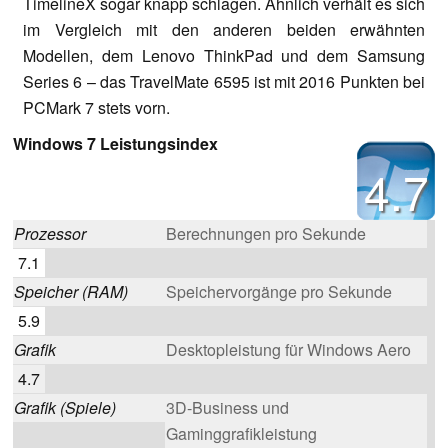
TimelineX sogar knapp schlagen. Ähnlich verhält es sich
im Vergleich mit den anderen beiden erwähnten
Modellen, dem
Lenovo ThinkPad
und dem
Samsung
Series 6
– das TravelMate 6595 ist mit 2016 Punkten bei
PCMark 7 stets vorn.
Windows 7 Leistungsindex
4.7
Prozessor
Berechnungen pro Sekunde
7.1
Speicher (RAM)
Speichervorgänge pro Sekunde
5.9
Grafik
Desktopleistung für Windows Aero
4.7
Grafik (Spiele)
3D-Business und
Gaminggrafikleistung