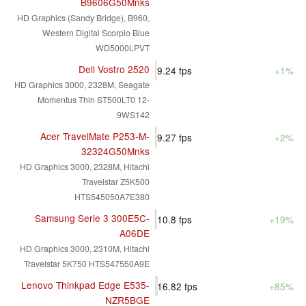
B9606G50Mnks
HD Graphics (Sandy Bridge), B960,
Western Digital Scorpio Blue
WD5000LPVT
Dell Vostro 2520
9.24
fps
+1%
HD Graphics 3000, 2328M, Seagate
Momentus Thin ST500LT0 12-
9WS142
Acer TravelMate P253-M-
9.27
fps
+2%
32324G50Mnks
HD Graphics 3000, 2328M, Hitachi
Travelstar Z5K500
HTS545050A7E380
Samsung Serie 3 300E5C-
10.8
fps
+19%
A06DE
HD Graphics 3000, 2310M, Hitachi
Travelstar 5K750 HTS547550A9E
Lenovo Thinkpad Edge E535-
16.82
fps
+85%
NZR5BGE