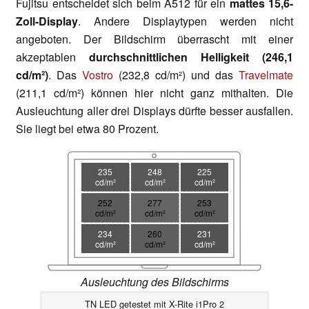
Fujitsu entscheidet sich beim A512 für ein
mattes 15,6-
Zoll-Display
. Andere Displaytypen werden nicht
angeboten. Der Bildschirm überrascht mit einer
akzeptablen
durchschnittlichen Helligkeit (246,1
cd/m²)
. Das
Vostro
(232,8 cd/m²) und das
Travelmate
(211,1 cd/m²) können hier nicht ganz mithalten. Die
Ausleuchtung aller drei Displays dürfte besser ausfallen.
Sie liegt bei etwa 80 Prozent.
235
248
225
cd/m²
cd/m²
cd/m²
252
277
253
cd/m²
cd/m²
cd/m²
234
260
231
cd/m²
cd/m²
cd/m²
Ausleuchtung des Bildschirms
TN LED getestet mit X-Rite i1Pro 2