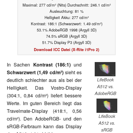
Maximal: 277 cd/m² (Nits) Durchschnitt: 246.1 cd/m²
Ausleuchtung: 81 %
Helligkeit Akku: 277 cd/m²
Kontrast: 186:1 (Schwarzwert: 1.49 cd/m²)
53.1% AdobeRGB 1998 (Argyll 3D)
74.5% sRGB (Argyll 3D)
51.7% Display P3 (Argyll 3D)
Download ICC Datei (X-Rite i1Pro 2)
In Sachen
Kontrast (186:1)
und
Schwarzwert (1,49 cd/m²)
sieht es
LifeBook
deutlich schlechter aus als bei der
A512 vs.
Helligkeit. Das Vostro-Display
AdobeRGB
(304:1, 0,84 cd/m²) liefert bessere
Werte. Im guten Bereich liegt das
Travelmate-Display (418:1, 0,56
LifeBook
cd/m²). Den AdobeRGB- und den
A512 vs.
sRGB-Farbraum kann das Display
sRGB