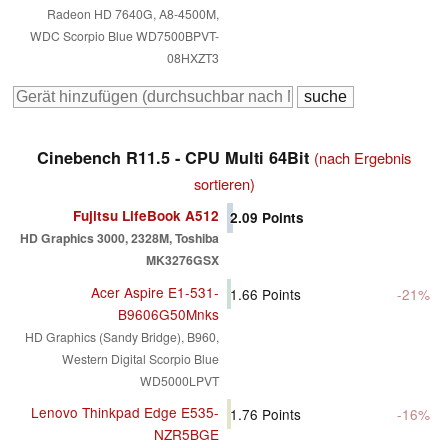
Radeon HD 7640G, A8-4500M,
WDC Scorpio Blue WD7500BPVT-
08HXZT3
Cinebench R11.5 - CPU Multi 64Bit
(nach Ergebnis
sortieren)
Fujitsu LifeBook A512
2.09
Points
HD Graphics 3000, 2328M, Toshiba
MK3276GSX
Acer Aspire E1-531-
1.66
Points
-21%
B9606G50Mnks
HD Graphics (Sandy Bridge), B960,
Western Digital Scorpio Blue
WD5000LPVT
Lenovo Thinkpad Edge E535-
1.76
Points
-16%
NZR5BGE