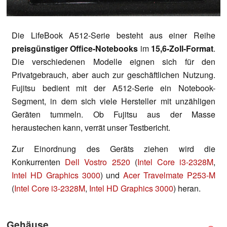
Die LifeBook A512-Serie besteht aus einer Reihe
preisgünstiger Office-Notebooks
im
15,6-Zoll-Format
.
Die verschiedenen Modelle eignen sich für den
Privatgebrauch, aber auch zur geschäftlichen Nutzung.
Fujitsu bedient mit der A512-Serie ein Notebook-
Segment, in dem sich viele Hersteller mit unzähligen
Geräten tummeln. Ob Fujitsu aus der Masse
heraustechen kann, verrät unser Testbericht.
Zur Einordnung des Geräts ziehen wird die
Konkurrenten
Dell Vostro 2520
(
Intel Core i3-2328M
,
Intel HD Graphics 3000
) und
Acer Travelmate P253-M
(
Intel Core i3-2328M
,
Intel HD Graphics 3000
) heran.
Gehäuse