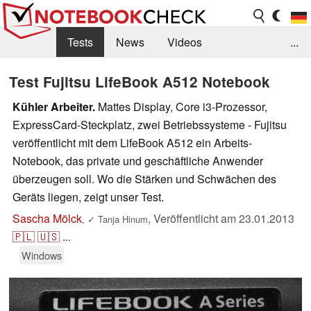
Tests
News
Videos
...
Benchmarks & Tech
Externe Tests
Test Fujitsu LifeBook A512 Notebook
Kaufberatung
Deals
Suche
Jobs
Kühler Arbeiter.
Mattes Display, Core i3-Prozessor,
ExpressCard-Steckplatz, zwei Betriebssysteme - Fujitsu
Forum
veröffentlicht mit dem LifeBook A512 ein Arbeits-
Notebook, das private und geschäftliche Anwender
überzeugen soll. Wo die Stärken und Schwächen des
Geräts liegen, zeigt unser Test.
Sascha Mölck
,
Veröffentlicht am
23.01.2013
,
✓
Tanja Hinum
🇵🇱
🇺🇸
...
Windows