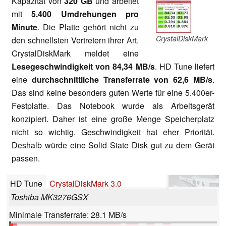
Kapazität von
320 GB
und arbeitet
mit
5.400 Umdrehungen pro
Minute
. Die Platte gehört nicht zu
CrystalDiskMark
den schnellsten Vertretern ihrer Art.
CrystalDiskMark meldet eine
Lesegeschwindigkeit von 84,34 MB/s
. HD Tune liefert
eine
durchschnittliche Transferrate von 62,6 MB/s
.
Das sind keine besonders guten Werte für eine 5.400er-
Festplatte. Das Notebook wurde als Arbeitsgerät
konzipiert. Daher ist eine große Menge Speicherplatz
nicht so wichtig. Geschwindigkeit hat eher Priorität.
Deshalb würde eine Solid State Disk gut zu dem Gerät
passen.
HD Tune
CrystalDiskMark 3.0
Toshiba MK3276GSX
Minimale Transferrate: 28.1 MB/s