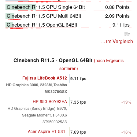
Cinebench R11.5 CPU Single 64Bit
0.88 Points
Cinebench R11.5 CPU Multi 64Bit
2.09 Points
Cinebench R11.5 OpenGL 64Bit
9.11 fps
Hilfe
... im Vergleich
Cinebench R11.5 - OpenGL 64Bit
(nach Ergebnis
sortieren)
Fujitsu LifeBook A512
9.11
fps
HD Graphics 3000, 2328M, Toshiba
MK3276GSX
HP 650-B0Y92EA
7.35
fps
-19%
HD Graphics (Sandy Bridge), B970,
Seagate Momentus 5400.6
ST9500325AS
Acer Aspire E1-531-
7.69
fps
-16%