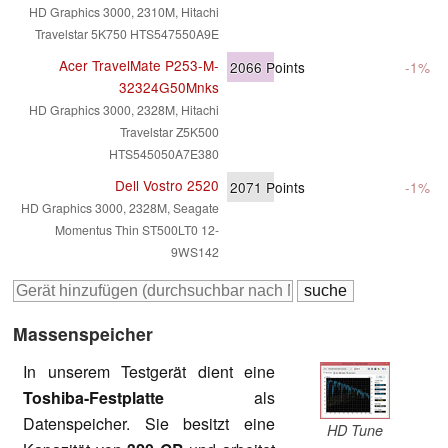
HD Graphics 3000, 2310M, Hitachi
Travelstar 5K750 HTS547550A9E
Acer TravelMate P253-M-
2066
Points
-1%
32324G50Mnks
HD Graphics 3000, 2328M, Hitachi
Travelstar Z5K500
HTS545050A7E380
Dell Vostro 2520
2071
Points
-1%
HD Graphics 3000, 2328M, Seagate
Momentus Thin ST500LT0 12-
9WS142
Massenspeicher
In unserem Testgerät dient eine
Toshiba-Festplatte
als
Datenspeicher. Sie besitzt eine
HD Tune