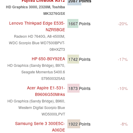
Fujitsu LifeBook A512
2087
Points
HD Graphics 3000, 2328M, Toshiba
MK3276GSX
Lenovo Thinkpad Edge E535-
1667
Points
-20%
NZR5BGE
Radeon HD 7640G, A8-4500M,
WDC Scorpio Blue WD7500BPVT-
08HXZT3
HP 650-B0Y92EA
1742
Points
-17%
HD Graphics (Sandy Bridge), B970,
Seagate Momentus 5400.6
ST9500325AS
Acer Aspire E1-531-
1873
Points
-10%
B9606G50Mnks
HD Graphics (Sandy Bridge), B960,
Western Digital Scorpio Blue
WD5000LPVT
Samsung Serie 3 300E5C-
1922
Points
-8%
A06DE