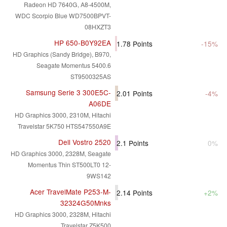
Radeon HD 7640G, A8-4500M,
WDC Scorpio Blue WD7500BPVT-
08HXZT3
HP 650-B0Y92EA
1.78
Points
-15%
HD Graphics (Sandy Bridge), B970,
Seagate Momentus 5400.6
ST9500325AS
Samsung Serie 3 300E5C-
2.01
Points
-4%
A06DE
HD Graphics 3000, 2310M, Hitachi
Travelstar 5K750 HTS547550A9E
Dell Vostro 2520
2.1
Points
0%
HD Graphics 3000, 2328M, Seagate
Momentus Thin ST500LT0 12-
9WS142
Acer TravelMate P253-M-
2.14
Points
+2%
32324G50Mnks
HD Graphics 3000, 2328M, Hitachi
Travelstar Z5K500