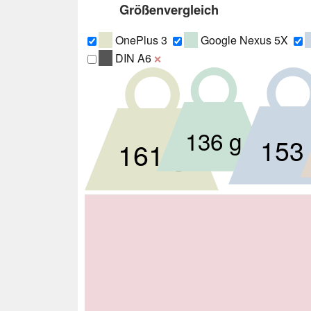
Größenvergleich
OnePlus 3
Google Nexus 5X
DIN A6
❌
136 g
153
161 g