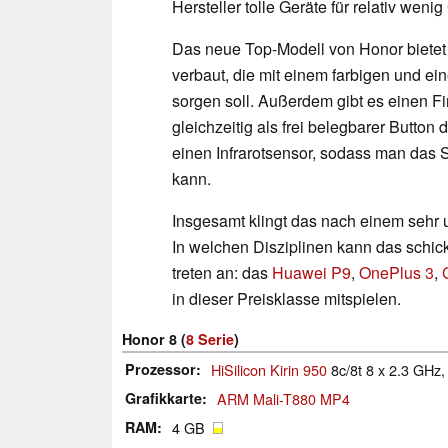
Hersteller tolle Geräte für relativ weni
Das neue Top-Modell von Honor bietet 
verbaut, die mit einem farbigen und e
sorgen soll. Außerdem gibt es einen F
gleichzeitig als frei belegbarer Button
einen Infrarotsensor, sodass man da
kann.
Insgesamt klingt das nach einem sehr 
In welchen Disziplinen kann das schic
treten an: das
Huawei P9
,
OnePlus 3
,
in dieser Preisklasse mitspielen.
Honor 8 (
8 Serie
)
Prozessor
HiSilicon Kirin 950
8c/8t 8 x 2.3 GHz
Grafikkarte
ARM Mali-T880 MP4
RAM
4 GB