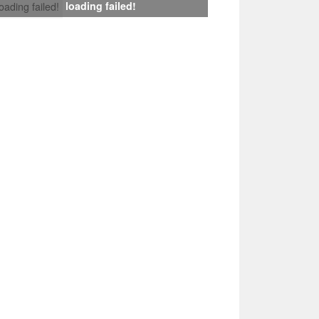
loading failed!
loading failed!