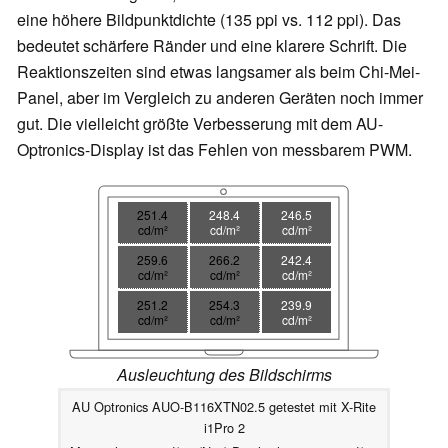
eine höhere Bildpunktdichte (135 ppi vs. 112 ppi). Das
bedeutet schärfere Ränder und eine klarere Schrift. Die
Reaktionszeiten sind etwas langsamer als beim Chi-Mei-
Panel, aber im Vergleich zu anderen Geräten noch immer
gut. Die vielleicht größte Verbesserung mit dem AU-
Optronics-Display ist das Fehlen von messbarem PWM.
251.4
248.4
246.5
cd/m²
cd/m²
cd/m²
259.6
266.2
242.4
cd/m²
cd/m²
cd/m²
251.2
254.3
239.9
cd/m²
cd/m²
cd/m²
Ausleuchtung des Bildschirms
AU Optronics AUO-B116XTN02.5 getestet mit X-Rite
i1Pro 2