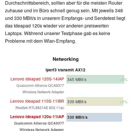
Durchschnittsbereich, sollten aber für die meisten Router
zuhause und im Büro schnell genug sein. Mit jeweils 348
und 330 MBit/s in unserem Empfangs- und Sendetest liegt
das Ideapad 120s wieder vor anderen preiswerten
Laptops. Während unserer Testphase gab es keine
Probleme mit dem Wlan-Empfang.
Networking
iperf3 transmit AX12
Lenovo Ideapad 120S-14IAP
345
MBit/s
+5%
Qualcomm Atheros QCA9377
Wireless Network Adapter
Lenovo Ideapad 110S-11IBR
339
MBit/s
+3%
Realtek RTL8821AE 802.11ac
Lenovo Ideapad 120s-11IAP
330
MBit/s
Qualcomm Atheros QCA9377
Wireless Network Adapter