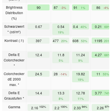
Brightness
90
87
91
86
-3%
1%
-4%
Distribution
(%)
Schwarzwert
0.67
0.54
0.4
0.21
40%
69%
* (cd/m²)
19%
Kontrast (:1)
397
477
608
1195
20%
53%
201
Delta E
12.4
11.8
11.24
4.27
66%
Colorchecker
5%
9%
*
Colorchecker
24.5
28
19.82
11
-14%
55%
dE 2000
19%
max. *
Delta E
14.4
13.3
12.78
3.77
74%
Graustufen *
8%
11%
Gamma
102%
100%
94%
97%
2.16
2.2
2.33
2.26