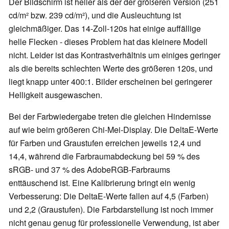
Der Bildschirm ist heller als der der größeren Version (251
cd/m² bzw. 239 cd/m²), und die Ausleuchtung ist
gleichmäßiger. Das 14-Zoll-120s hat einige auffällige
helle Flecken - dieses Problem hat das kleinere Modell
nicht. Leider ist das Kontrastverhältnis um einiges geringer
als die bereits schlechten Werte des größeren 120s, und
liegt knapp unter 400:1. Bilder erscheinen bei geringerer
Helligkeit ausgewaschen.
Bei der Farbwiedergabe treten die gleichen Hindernisse
auf wie beim größeren Chi-Mei-Display. Die DeltaE-Werte
für Farben und Graustufen erreichen jeweils 12,4 und
14,4, während die Farbraumabdeckung bei 59 % des
sRGB- und 37 % des AdobeRGB-Farbraums
enttäuschend ist. Eine Kalibrierung bringt ein wenig
Verbesserung: Die DeltaE-Werte fallen auf 4,5 (Farben)
und 2,2 (Graustufen). Die Farbdarstellung ist noch immer
nicht genau genug für professionelle Verwendung, ist aber