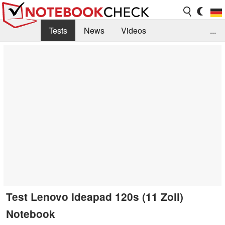
Tests
News
Videos
...
Benchmarks & Tech
Externe Tests
Kaufberatung
Deals
Suche
Jobs
Forum
Test Lenovo Ideapad 120s (11 Zoll)
Notebook