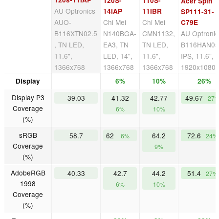
120S-
110S-
Acer Spin 1
AU Optronics
14IAP
11IBR
SP111-31-
AUO-
Chi Mei
Chi Mei
C79E
B116XTN02.5
N140BGA-
CMN1132,
AU Optronic
, TN LED,
EA3, TN
TN LED,
B116HAN05
11.6",
LED, 14",
11.6",
IPS, 11.6",
1366x768
1366x768
1366x768
1920x1080
Display
6%
10%
26%
Display P3
39.03
41.32
42.77
49.67
27
Coverage
6%
10%
(%)
sRGB
58.7
62
64.2
72.6
6%
24%
Coverage
9%
(%)
AdobeRGB
40.33
42.7
44.2
51.4
27%
1998
6%
10%
Coverage
(%)