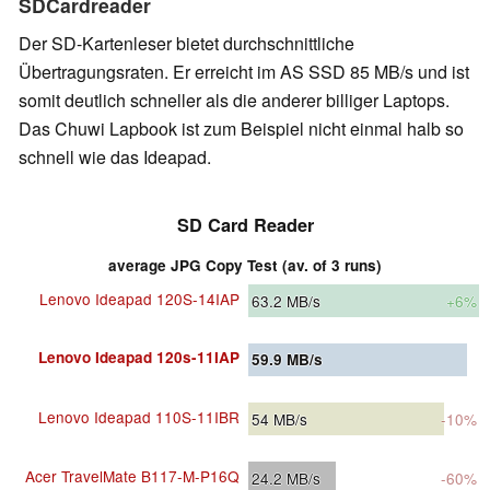
SDCardreader
Der SD-Kartenleser bietet durchschnittliche
Übertragungsraten. Er erreicht im AS SSD 85 MB/s und ist
somit deutlich schneller als die anderer billiger Laptops.
Das Chuwi Lapbook ist zum Beispiel nicht einmal halb so
schnell wie das Ideapad.
SD Card Reader
average JPG Copy Test (av. of 3 runs)
Lenovo Ideapad 120S-14IAP
63.2
MB/s
+6%
Lenovo Ideapad 120s-11IAP
59.9
MB/s
Lenovo Ideapad 110S-11IBR
54
MB/s
-10%
Acer TravelMate B117-M-P16Q
24.2
MB/s
-60%