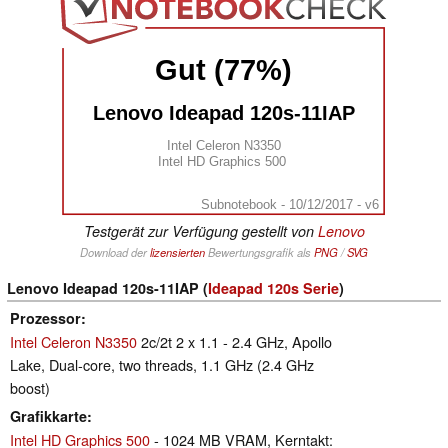
Gut (77%)
Lenovo Ideapad 120s-11IAP
Intel Celeron N3350
Intel HD Graphics 500
Subnotebook - 10/12/2017 - v6
Testgerät zur Verfügung gestellt von
Lenovo
Download der
lizensierten
Bewertungsgrafik als
PNG
/
SVG
Lenovo Ideapad 120s-11IAP (
Ideapad 120s Serie
)
Prozessor
Intel Celeron N3350
2c/2t 2 x 1.1 - 2.4 GHz, Apollo
Lake, Dual-core, two threads, 1.1 GHz (2.4 GHz
boost)
Grafikkarte
Intel HD Graphics 500
- 1024 MB VRAM, Kerntakt: