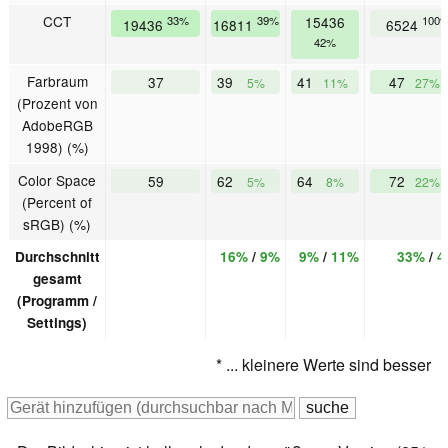
CCT
33%
39%
15436
100
19436
16811
6524
42%
Farbraum
37
39
41
47
5%
11%
27%
(Prozent von
AdobeRGB
1998) (%)
Color Space
59
62
64
72
5%
8%
22%
(Percent of
sRGB) (%)
Durchschnitt
16%
/
9%
9%
/
11%
33%
/
4
gesamt
(Programm /
Settings)
* ... kleinere Werte sind besser