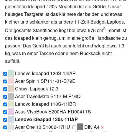
getesteten Ideapad-120s-Modellen ist die Größe. Unser
heutiges Testgerät ist das kleinere der beiden und etwas
kleiner und schlanker als andere 11-Zoll-Budget-Laptops.
2
Die gesamte Standfläche liegt bei etwa 575 cm
- somit ist
das Ideapad klein genug, um in eine große Handtasche zu
passen. Das Gerät ist auch sehr leicht und wiegt etwa 1,3
kg, was in einer Tasche oder einem Rucksack nicht
auffällt.
Lenovo Ideapad 120S-14IAP
Acer Spin 1 SP111-31-C79E
Chuwi Lapbook 12.3
Acer TravelMate B117-M-P16Q
Lenovo Ideapad 110S-11IBR
Asus VivoBook E200HA-FD0041TS
Lenovo Ideapad 120s-11IAP
Acer One 10 S1002-17HU
DIN A4
❌