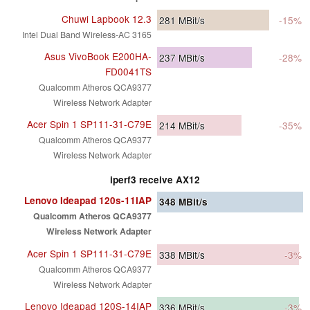
Chuwi Lapbook 12.3
281
MBit/s
-15%
Intel Dual Band Wireless-AC 3165
Asus VivoBook E200HA-
237
MBit/s
-28%
FD0041TS
Qualcomm Atheros QCA9377
Wireless Network Adapter
Acer Spin 1 SP111-31-C79E
214
MBit/s
-35%
Qualcomm Atheros QCA9377
Wireless Network Adapter
iperf3 receive AX12
Lenovo Ideapad 120s-11IAP
348
MBit/s
Qualcomm Atheros QCA9377
Wireless Network Adapter
Acer Spin 1 SP111-31-C79E
338
MBit/s
-3%
Qualcomm Atheros QCA9377
Wireless Network Adapter
Lenovo Ideapad 120S-14IAP
336
MBit/s
-3%