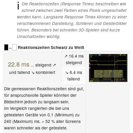
ℹ
Die Reaktionszeiten (Response Times) beschreiben wie
schnell zwischen zwei Farben eines Pixels umgeschaltet
werden kann. Langsame Response Times können zu einer
verschwommenen Darstellung, Schlieren und Geisterbilder
führen. Besonders bei schnellen 3D-Spielen sind kurze
Umschaltzeiten wichtig.
↔
Reaktionszeiten Schwarz zu Weiß
↗ 16.4 ms
steigend
22.8 ms
... steigend ↗
und fallend ↘ kombiniert
↘ 6.4 ms
fallend
Die gemessenen Reaktionszeiten sind gut,
für anspruchsvolle Spieler könnten der
Bildschirm jedoch zu langsam sein.
Im Vergleich rangierten die bei uns
getesteten Geräte von 0.1 (Minimum) zu
240 (Maximum) ms. » 52 % aller Screens
waren schneller als der getestete.