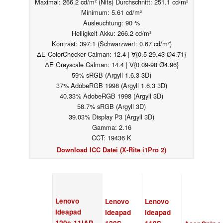
Maximal: 266.2 cd/m² (Nits) Durchschnitt: 251.1 cd/m²
Minimum: 5.61 cd/m²
Ausleuchtung: 90 %
Helligkeit Akku: 266.2 cd/m²
Kontrast: 397:1 (Schwarzwert: 0.67 cd/m²)
ΔE ColorChecker Calman: 12.4 | ∀{0.5-29.43 Ø4.71}
ΔE Greyscale Calman: 14.4 | ∀{0.09-98 Ø4.96}
59% sRGB (Argyll 1.6.3 3D)
37% AdobeRGB 1998 (Argyll 1.6.3 3D)
40.33% AdobeRGB 1998 (Argyll 3D)
58.7% sRGB (Argyll 3D)
39.03% Display P3 (Argyll 3D)
Gamma: 2.16
CCT: 19436 K
Download ICC Datei (X-Rite i1Pro 2)
Lenovo
Lenovo
Lenovo
Ideapad
Ideapad
Ideapad
120s-11IAP