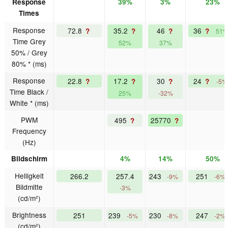
Response
39%
3%
23%
Times
Response
72.8
35.2
46
36
?
?
?
?
51
Time Grey
52%
37%
50% / Grey
80% * (ms)
Response
22.8
17.2
30
24
?
?
?
?
-5%
Time Black /
25%
-32%
White * (ms)
PWM
495
25770
?
?
Frequency
(Hz)
Bildschirm
4%
14%
50%
Helligkeit
266.2
257.4
243
251
-9%
-6%
Bildmitte
-3%
(cd/m²)
Brightness
251
239
230
247
-5%
-8%
-2%
(cd/m²)