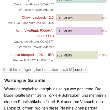
Qualcomm Atheros QCA9377
Wireless Network Adapter
Chuwi Lapbook 12.3
316
MBit/s
-9%
Intel Dual Band Wireless-AC 3165
Asus VivoBook E200HA-
315
MBit/s
-9%
FD0041TS
Qualcomm Atheros QCA9377
Wireless Network Adapter
Lenovo Ideapad 110S-11IBR
282
MBit/s
-19%
Realtek RTL8821AE 802.11ac
Wartung & Garantie
Wartungsmöglichkeiten gibt es so gut wie gar keine. Die
Bodenplatte ist mit zehn Torx-T4-Schrauben und mehreren
starken Plastikhäkchen fixiert. Bei unserem Versuch, den
Laptop zu öffnen, wollten diese Plastihäkchen partout