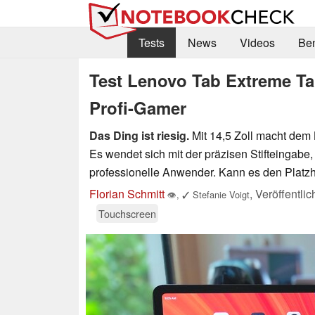
Tests
News
Videos
Be
Test Lenovo Tab Extreme Tab
Profi-Gamer
Das Ding ist riesig.
Mit 14,5 Zoll macht dem
Es wendet sich mit der präzisen Stifteinga
professionelle Anwender. Kann es den Platz
Florian Schmitt
,
Veröffentli
👁
,
✓
Stefanie Voigt
Touchscreen