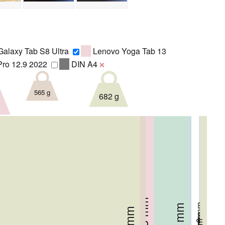
laxy Tab S8 Ultra
Lenovo Yoga Tab 13
Pro 12.9 2022
DIN A4
❌
565 g
682 g
184.5 mm
5.6 mm