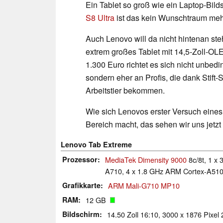
Ein Tablet so groß wie ein Laptop-Bil
S8 Ultra
ist das kein Wunschtraum meh
Auch Lenovo will da nicht hintenan st
extrem großes Tablet mit 14,5-Zoll-OL
1.300 Euro richtet es sich nicht unbed
sondern eher an Profis, die dank Stift-
Arbeitstier bekommen.
Wie sich Lenovos erster Versuch eines
Bereich macht, das sehen wir uns jetzt
Lenovo Tab Extreme
Prozessor
MediaTek Dimensity 9000
8c/8t, 1 x
A710, 4 x 1.8 GHz ARM Cortex-A510,
Grafikkarte
ARM Mali-G710 MP10
RAM
12 GB
Bildschirm
14.50 Zoll 16:10, 3000 x 1876 Pixel 