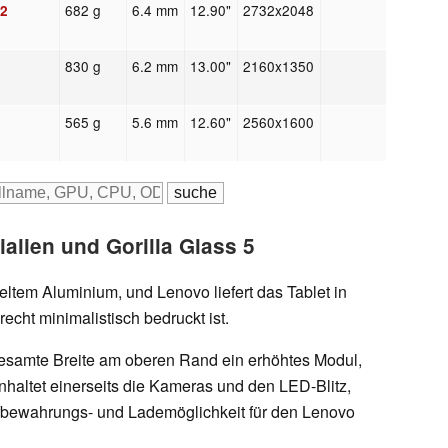
682 g
6.4 mm
12.90"
2732x2048
22
830 g
6.2 mm
13.00"
2160x1350
565 g
5.6 mm
12.60"
2560x1600
alien und Gorilla Glass 5
tem Aluminium, und Lenovo liefert das Tablet in
recht minimalistisch bedruckt ist.
 gesamte Breite am oberen Rand ein erhöhtes Modul,
nhaltet einerseits die Kameras und den LED-Blitz,
fbewahrungs- und Lademöglichkeit für den Lenovo