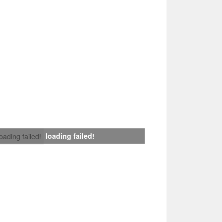
loading failed!
loading failed!