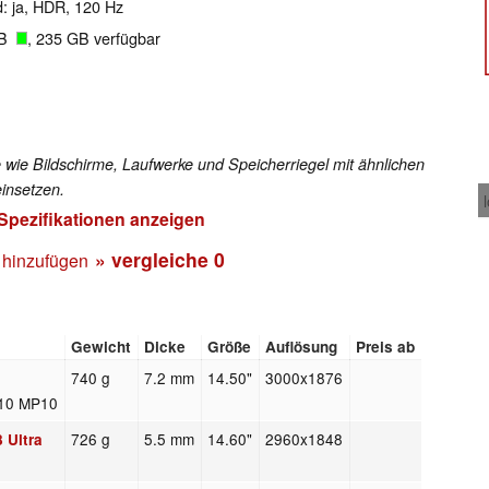
d: ja, HDR, 120 Hz
GB
, 235 GB verfügbar
 wie Bildschirme, Laufwerke und Speicherriegel mit ähnlichen
insetzen.
 Spezifikationen anzeigen
» vergleiche
0
 hinzufügen
Gewicht
Dicke
Größe
Auflösung
Preis ab
740 g
7.2 mm
14.50"
3000x1876
710 MP10
726 g
5.5 mm
14.60"
2960x1848
 Ultra