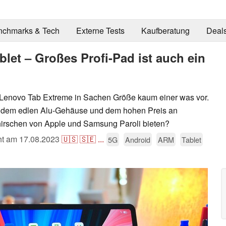
nchmarks & Tech
Externe Tests
Kaufberatung
Deal
let – Großes Profi-Pad ist auch ein
 Lenovo Tab Extreme in Sachen Größe kaum einer was vor.
be, dem edlen Alu-Gehäuse und dem hohen Preis an
hirschen von Apple und Samsung Paroli bieten?
cht am
17.08.2023
🇺🇸
🇸🇪
...
5G
Android
ARM
Tablet