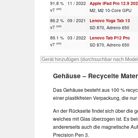
91.8 %
11 / 2022
Apple iPad Pro 12.9 20
v7
M2, M2 10-Core GPU
(old)
86.2 %
09 / 2021
Lenovo Yoga Tab 13
v7
SD 870, Adreno 650
(old)
89.1 %
03 / 2022
Lenovo Tab P12 Pro
v7
SD 870, Adreno 650
(old)
Gehäuse – Recycelte Materi
Das Gehäuse besteht aus 100 % recycel
einer plastikfreien Verpackung, die nur 
An der Rückseite findet sich über die
welches mit Glas überzogen ist. Es bei
andererseits auch die magnetische Au
Precision Pen 3.