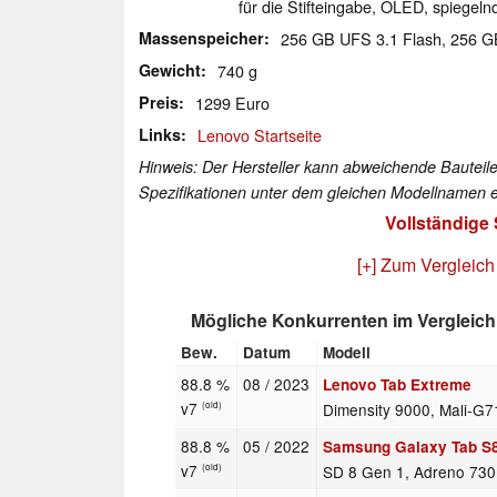
für die Stifteingabe, OLED, spiegeln
Massenspeicher
256 GB UFS 3.1 Flash, 256 
Gewicht
740 g
Preis
1299 Euro
Links
Lenovo Startseite
Hinweis: Der Hersteller kann abweichende Bauteile
Spezifikationen unter dem gleichen Modellnamen e
Vollständige
[+] Zum Vergleich
Mögliche Konkurrenten im Vergleich
Bew.
Datum
Modell
88.8 %
08 / 2023
Lenovo Tab Extreme
v7
Dimensity 9000, Mali-G
(old)
88.8 %
05 / 2022
Samsung Galaxy Tab S8
v7
SD 8 Gen 1, Adreno 730
(old)