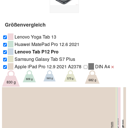
Größenvergleich
Lenovo Yoga Tab 13
Huawei MatePad Pro 12.6 2021
Lenovo Tab P12 Pro
Samsung Galaxy Tab S7 Plus
Apple iPad Pro 12.9 2021 A2378
DIN A4
❌
565 g
575 g
609 g
682 g
830 g
184.5 mm
184.7 mm
185 mm
5.6 mm
6.7 mm
5.7 mm