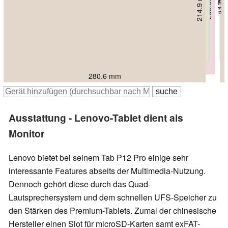
203.98 mm
214.9 mm
6.2 mm
6.4 mm
285.6 mm
286.5 mm
285 mm
293.35 mm
280.6 mm
Ausstattung - Lenovo-Tablet dient als
Monitor
Lenovo bietet bei seinem Tab P12 Pro einige sehr
interessante Features abseits der Multimedia-Nutzung.
Dennoch gehört diese durch das Quad-
Lautsprechersystem und dem schnellen UFS-Speicher zu
den Stärken des Premium-Tablets. Zumal der chinesische
Hersteller einen Slot für microSD-Karten samt exFAT-