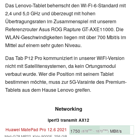
Das Lenovo-Tablet beherrscht den Wi-Fi-6-Standard mit
2,4 und 5,0 GHz und überzeugt mit hohen
Übertragungsraten im Zusammenspiel mit unserem
Referenzrouter Asus ROG Rapture GT-AXE11000. Die
WLAN-Geschwindigkeiten liegen mit über 700 Mbit/s im
Mittel auf einem sehr guten Niveau.
Das Tab P12 Pro kommuniziert in unserer WiFi-Version
nicht mit Satellitensystemen, da kein Ortungsmodul
verbaut wurde. Wer die Position mit seinem Tablet
bestimmen möchte, muss zur 5G-Varainte des Premium-
Tablets aus dem Hause Lenovo greifen.
Networking
iperf3 transmit AX12
Huawei MatePad Pro 12.6 2021
1750
MBit/s
min
max
(878
- 1870
)
Mali-G78 MP22, Kirin 9000E, 256 GB