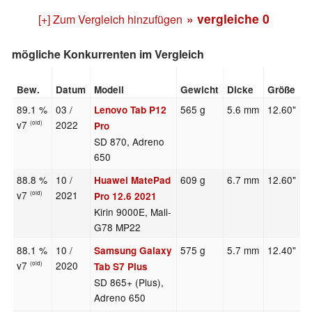
» vergleiche
0
[+] Zum Vergleich hinzufügen
mögliche Konkurrenten im Vergleich
Bew.
Datum
Modell
Gewicht
Dicke
Größe
A
89.1 %
03 /
565 g
5.6 mm
12.60"
2
Lenovo Tab P12
v7
2022
(old)
Pro
SD 870, Adreno
650
88.8 %
10 /
609 g
6.7 mm
12.60"
2
Huawei MatePad
v7
2021
(old)
Pro 12.6 2021
Kirin 9000E, Mali-
G78 MP22
88.1 %
10 /
575 g
5.7 mm
12.40"
2
Samsung Galaxy
v7
2020
(old)
Tab S7 Plus
SD 865+ (Plus),
Adreno 650