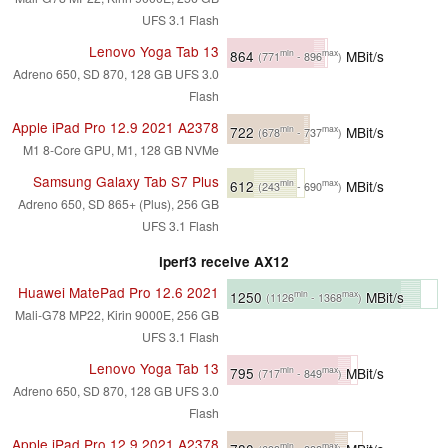
UFS 3.1 Flash
Lenovo Yoga Tab 13
864
MBit/s
min
max
(771
- 896
)
Adreno 650, SD 870, 128 GB UFS 3.0
Flash
Apple iPad Pro 12.9 2021 A2378
722
MBit/s
min
max
(678
- 737
)
M1 8-Core GPU, M1, 128 GB NVMe
Samsung Galaxy Tab S7 Plus
612
MBit/s
min
max
(243
- 690
)
Adreno 650, SD 865+ (Plus), 256 GB
UFS 3.1 Flash
iperf3 receive AX12
Huawei MatePad Pro 12.6 2021
1250
MBit/s
min
max
(1126
- 1368
)
Mali-G78 MP22, Kirin 9000E, 256 GB
UFS 3.1 Flash
Lenovo Yoga Tab 13
795
MBit/s
min
max
(717
- 849
)
Adreno 650, SD 870, 128 GB UFS 3.0
Flash
Apple iPad Pro 12.9 2021 A2378
min
max