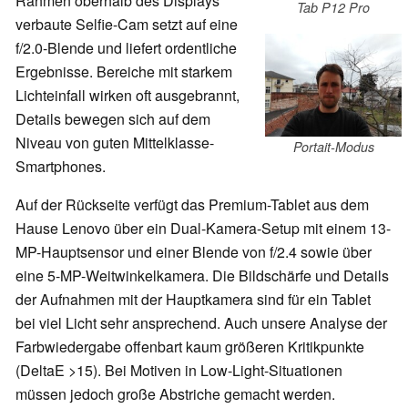
Rahmen oberhalb des Displays
Tab P12 Pro
verbaute Selfie-Cam setzt auf eine
f/2.0-Blende und liefert ordentliche
Ergebnisse. Bereiche mit starkem
Lichteinfall wirken oft ausgebrannt,
Details bewegen sich auf dem
Niveau von guten Mittelklasse-
Portait-Modus
Smartphones.
Auf der Rückseite verfügt das Premium-Tablet aus dem
Hause Lenovo über ein Dual-Kamera-Setup mit einem 13-
MP-Hauptsensor und einer Blende von f/2.4 sowie über
eine 5-MP-Weitwinkelkamera. Die Bildschärfe und Details
der Aufnahmen mit der Hauptkamera sind für ein Tablet
bei viel Licht sehr ansprechend. Auch unsere Analyse der
Farbwiedergabe offenbart kaum größeren Kritikpunkte
(DeltaE >15). Bei Motiven in Low-Light-Situationen
müssen jedoch große Abstriche gemacht werden.