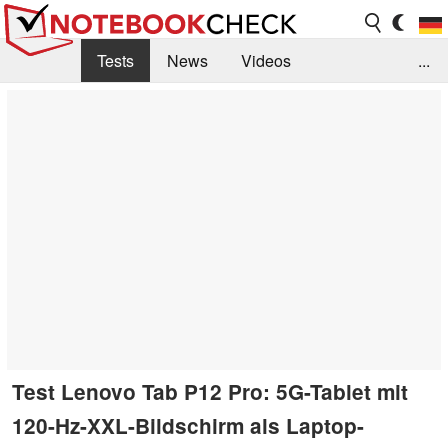
Tests
News
Videos
...
Benchmarks & Tech
Externe Tests
Kaufberatung
Deals
Suche
Jobs
Forum
Test Lenovo Tab P12 Pro: 5G-Tablet mit
120-Hz-XXL-Bildschirm als Laptop-