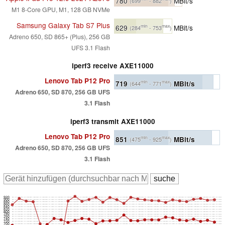
780
MBit/s
(699
- 882
)
M1 8-Core GPU, M1, 128 GB NVMe
Samsung Galaxy Tab S7 Plus
629
MBit/s
min
max
(284
- 753
)
Adreno 650, SD 865+ (Plus), 256 GB
UFS 3.1 Flash
iperf3 receive AXE11000
Lenovo Tab P12 Pro
719
MBit/s
min
max
(644
- 771
)
Adreno 650, SD 870, 256 GB UFS
3.1 Flash
iperf3 transmit AXE11000
Lenovo Tab P12 Pro
851
MBit/s
min
max
(475
- 925
)
Adreno 650, SD 870, 256 GB UFS
3.1 Flash
920
900
880
860
840
820
800
780
760
740
720
700