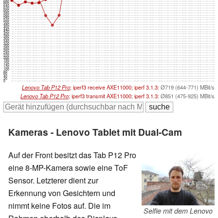
680
660
640
620
600
580
560
540
520
500
480
460
440
420
400
380
360
340
320
300
280
260
240
220
200
180
160
140
120
100
80
60
40
20
0
Lenovo Tab P12 Pro
; iperf3 receive AXE11000; iperf 3.1.3:
Ø719 (644-771) MBit/s
Lenovo Tab P12 Pro
; iperf3 transmit AXE11000; iperf 3.1.3:
Ø851 (475-925) MBit/s
Kameras - Lenovo Tablet mit Dual-Cam
Auf der Front besitzt das Tab P12 Pro
eine 8-MP-Kamera sowie eine ToF
Sensor. Letzterer dient zur
Erkennung von Gesichtern und
nimmt keine Fotos auf. Die im
Selfie mit dem Lenovo