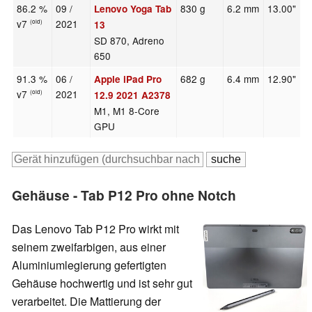
86.2 %
09 /
830 g
6.2 mm
13.00"
2
Lenovo Yoga Tab
v7
2021
(old)
13
SD 870, Adreno
650
91.3 %
06 /
682 g
6.4 mm
12.90"
2
Apple iPad Pro
v7
2021
(old)
12.9 2021 A2378
M1, M1 8-Core
GPU
Gehäuse - Tab P12 Pro ohne Notch
Das Lenovo Tab P12 Pro wirkt mit
seinem zweifarbigen, aus einer
Aluminiumlegierung gefertigten
Gehäuse hochwertig und ist sehr gut
verarbeitet. Die Mattierung der