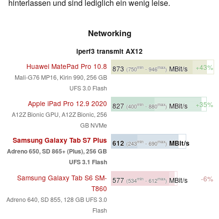
hinterlassen und sind lediglich ein wenig leise.
Networking
iperf3 transmit AX12
Huawei MatePad Pro 10.8
+43%
873
MBit/s
min
max
(750
- 946
)
Mali-G76 MP16, Kirin 990, 256 GB
UFS 3.0 Flash
Apple iPad Pro 12.9 2020
+35%
827
MBit/s
min
max
(400
- 880
)
A12Z Bionic GPU, A12Z Bionic, 256
GB NVMe
Samsung Galaxy Tab S7 Plus
612
MBit/s
min
max
(243
- 690
)
Adreno 650, SD 865+ (Plus), 256 GB
UFS 3.1 Flash
Samsung Galaxy Tab S6 SM-
-6%
577
MBit/s
min
max
(534
- 612
)
T860
Adreno 640, SD 855, 128 GB UFS 3.0
Flash