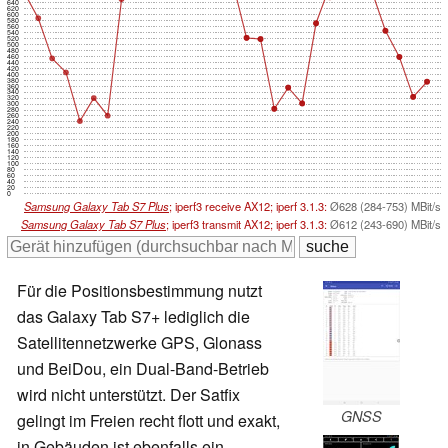
640
620
600
580
560
540
520
500
480
460
440
420
400
380
360
340
320
300
280
260
240
220
200
180
160
140
120
100
80
60
40
20
0
Samsung Galaxy Tab S7 Plus
; iperf3 receive AX12; iperf 3.1.3:
Ø628 (284-753) MBit/s
Samsung Galaxy Tab S7 Plus
; iperf3 transmit AX12; iperf 3.1.3:
Ø612 (243-690) MBit/s
Für die Positionsbestimmung nutzt
das Galaxy Tab S7+ lediglich die
Satellitennetzwerke GPS, Glonass
und BeiDou, ein Dual-Band-Betrieb
wird nicht unterstützt. Der Satfix
GNSS
gelingt im Freien recht flott und exakt,
in Gebäuden ist ebenfalls ein