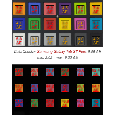
7.8
5.3
6.2
4.5
5.2
7.4
∆E
∆E
∆E
∆E
∆E
∆E
4.1
7.7
6.6
3.4
2.8
5.1
∆E
∆E
∆E
∆E
∆E
∆E
5.8
3.3
3.7
2
4.2
4.2
∆E
∆E
∆E
∆E
∆E
∆E
ColorChecker
Samsung Galaxy Tab S7 Plus
: 5.05 ∆E
min: 2.02 - max: 9.23 ∆E
29.6
55.1
39.8
34.8
45.6
62.4
∆E
∆E
∆E
∆E
∆E
∆E
53.7
36.1
44.2
29
65.1
64.1
∆E
∆E
∆E
∆E
∆E
∆E
31.5
47.7
37.8
76.8
44.6
42
∆E
∆E
∆E
∆E
∆E
∆E