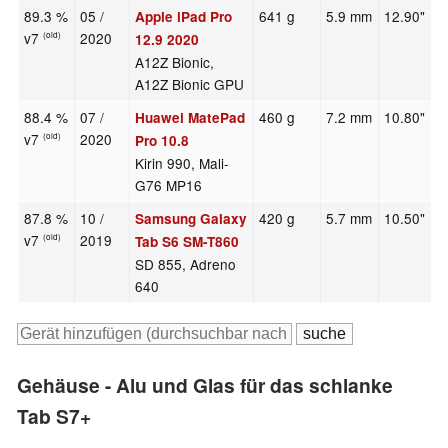
89.3 %
05 /
641 g
5.9 mm
12.90"
2
Apple iPad Pro
v7
2020
(old)
12.9 2020
A12Z Bionic,
A12Z Bionic GPU
88.4 %
07 /
460 g
7.2 mm
10.80"
2
Huawei MatePad
v7
2020
(old)
Pro 10.8
Kirin 990, Mali-
G76 MP16
87.8 %
10 /
420 g
5.7 mm
10.50"
2
Samsung Galaxy
v7
2019
(old)
Tab S6 SM-T860
SD 855, Adreno
640
Gehäuse - Alu und Glas für das schlanke
Tab S7+