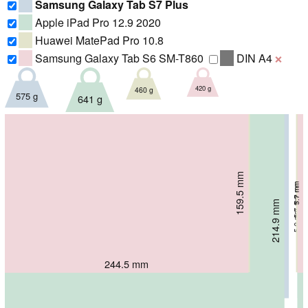
Samsung Galaxy Tab S7 Plus
Apple iPad Pro 12.9 2020
Huawei MatePad Pro 10.8
Samsung Galaxy Tab S6 SM-T860
DIN A4
❌
420 g
460 g
575 g
641 g
159.5 mm
159 mm
7.2 mm
5.7 mm
185 mm
5.7 mm
214.9 mm
5.9 mm
246 mm
244.5 mm
285 mm