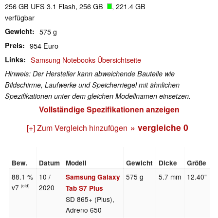
256 GB UFS 3.1 Flash, 256 GB
, 221.4 GB
verfügbar
Gewicht
575 g
Preis
954 Euro
Links
Samsung Notebooks Übersichtseite
Hinweis: Der Hersteller kann abweichende Bauteile wie
Bildschirme, Laufwerke und Speicherriegel mit ähnlichen
Spezifikationen unter dem gleichen Modellnamen einsetzen.
Vollständige Spezifikationen anzeigen
» vergleiche
0
[+] Zum Vergleich hinzufügen
Bew.
Datum
Modell
Gewicht
Dicke
Größe
A
88.1 %
10 /
575 g
5.7 mm
12.40"
2
Samsung Galaxy
v7
2020
(old)
Tab S7 Plus
SD 865+ (Plus),
Adreno 650