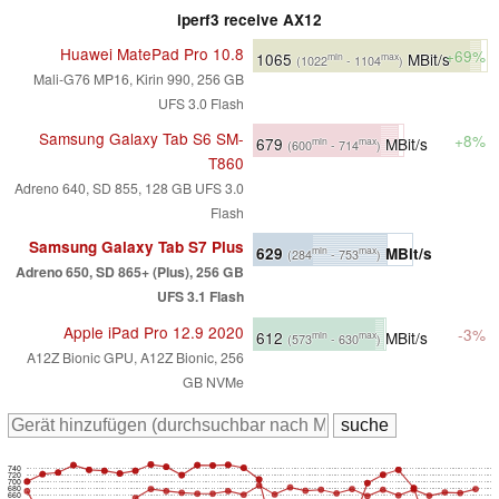
iperf3 receive AX12
Huawei MatePad Pro 10.8
+69%
1065
MBit/s
min
max
(1022
- 1104
)
Mali-G76 MP16, Kirin 990, 256 GB
UFS 3.0 Flash
Samsung Galaxy Tab S6 SM-
+8%
679
MBit/s
min
max
(600
- 714
)
T860
Adreno 640, SD 855, 128 GB UFS 3.0
Flash
Samsung Galaxy Tab S7 Plus
629
MBit/s
min
max
(284
- 753
)
Adreno 650, SD 865+ (Plus), 256 GB
UFS 3.1 Flash
Apple iPad Pro 12.9 2020
-3%
612
MBit/s
min
max
(573
- 630
)
A12Z Bionic GPU, A12Z Bionic, 256
GB NVMe
740
720
700
680
660