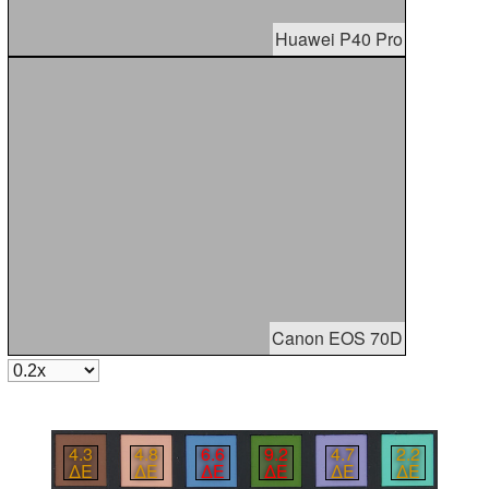
Huawei P40 Pro
Canon EOS 70D
4.3
4.8
6.6
9.2
4.7
2.2
∆E
∆E
∆E
∆E
∆E
∆E