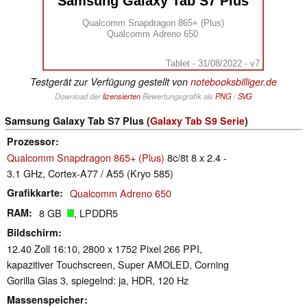
Samsung Galaxy Tab S7 Plus
Qualcomm Snapdragon 865+ (Plus)
Qualcomm Adreno 650
Tablet - 31/08/2022 - v7
Testgerät zur Verfügung gestellt von
notebooksbilliger.de
Download der
lizensierten
Bewertungsgrafik als
PNG
/
SVG
Samsung Galaxy Tab S7 Plus (
Galaxy Tab S9 Serie
)
Prozessor
Qualcomm Snapdragon 865+ (Plus)
8c/8t 8 x 2.4 -
3.1 GHz, Cortex-A77 / A55 (Kryo 585)
Grafikkarte
Qualcomm Adreno 650
RAM
8 GB
, LPDDR5
Bildschirm
12.40 Zoll 16:10, 2800 x 1752 Pixel 266 PPI,
kapazitiver Touchscreen, Super AMOLED, Corning
Gorilla Glas 3, spiegelnd: ja, HDR, 120 Hz
Massenspeicher