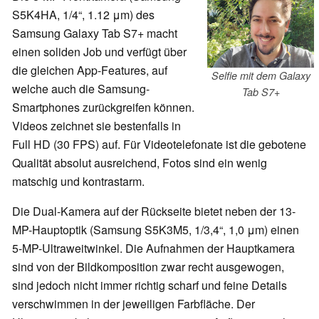
S5K4HA, 1/4“, 1.12 μm) des
Samsung Galaxy Tab S7+ macht
einen soliden Job und verfügt über
die gleichen App-Features, auf
Selfie mit dem Galaxy
welche auch die Samsung-
Tab S7+
Smartphones zurückgreifen können.
Videos zeichnet sie bestenfalls in
Full HD (30 FPS) auf. Für Videotelefonate ist die gebotene
Qualität absolut ausreichend, Fotos sind ein wenig
matschig und kontrastarm.
Die Dual-Kamera auf der Rückseite bietet neben der 13-
MP-Hauptoptik (Samsung S5K3M5, 1/3,4“, 1,0 μm) einen
5-MP-Ultraweitwinkel. Die Aufnahmen der Hauptkamera
sind von der Bildkomposition zwar recht ausgewogen,
sind jedoch nicht immer richtig scharf und feine Details
verschwimmen in der jeweiligen Farbfläche. Der