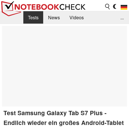
Tests
News
Videos
...
Benchmarks & Tech
Externe Tests
Kaufberatung
Deals
Suche
Jobs
Forum
Test Samsung Galaxy Tab S7 Plus -
Endlich wieder ein großes Android-Tablet