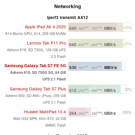
Networking
iperf3 transmit AX12
Apple iPad Air 4 2020
+2%
645
MBit/s
min
max
(569
- 750
)
A14 Bionic GPU, A14, 256 GB NVMe
Lenovo Tab P11 Pro
+2%
645
MBit/s
min
max
(630
- 659
)
Adreno 618, SD 730G, 128 GB UFS
2.0 Flash
Samsung Galaxy Tab S7 FE 5G
630
MBit/s
min
max
(597
- 669
)
Adreno 619, SD 750G 5G, 64 GB
UFS 2.1 Flash
Samsung Galaxy Tab S7 Plus
-3%
612
MBit/s
min
max
(243
- 690
)
Adreno 650, SD 865+ (Plus), 256 GB
UFS 3.1 Flash
Huawei MatePad 10.4
-58%
264
MBit/s
min
max
(204
- 332
)
Mali-G52 MP6, Kirin 810, 32 GB
eMMC Flash