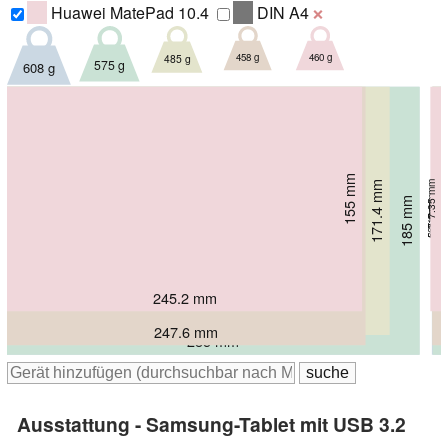
Huawei MatePad 10.4
DIN A4
❌
458 g
460 g
485 g
575 g
608 g
155 mm
171.4 mm
7.35 mm
178.5 mm
5.8 mm
185 mm
185 mm
6.1 mm
6.3 mm
5.7 mm
245.2 mm
264.28 mm
247.6 mm
284.8 mm
285 mm
Ausstattung - Samsung-Tablet mit USB 3.2