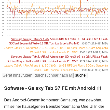
55
50
45
40
35
30
25
20
15
10
5
0
Samsung Galaxy Tab S7 FE 5G
Adreno 619, SD 750G 5G, 64 GB UFS 2.1 Flash;
SDCard Sequential Write 0.5 GB; Toshiba Exceria Pro M501:
Ø40.7 (27.9-48) MB/s
Lenovo Tab P11 Pro
Adreno 618, SD 730G, 128 GB UFS 2.0 Flash; SDCard Sequential
Write 0.5 GB; Toshiba Exceria Pro M501:
Ø43.1 (27.9-59.2) MB/s
Samsung Galaxy Tab S7 FE 5G
Adreno 619, SD 750G 5G, 64 GB UFS 2.1 Flash;
SDCard Sequential Read 0.5 GB; Toshiba Exceria Pro M501:
Ø74.6 (45.4-80.2) MB/s
Lenovo Tab P11 Pro
Adreno 618, SD 730G, 128 GB UFS 2.0 Flash; SDCard Sequential
Read 0.5 GB; Toshiba Exceria Pro M501:
Ø85.8 (49-90.2) MB/s
Software - Galaxy Tab S7 FE mit Android 11
Das Android-System kombiniert Samsung, wie gewohnt,
mit seiner hauseigenen Benutzeroberfläche One UI in der