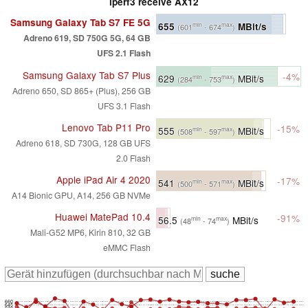
iperf3 receive AX12
Samsung Galaxy Tab S7 FE 5G
655
MBit/s
min
max
(601
- 674
)
Adreno 619, SD 750G 5G, 64 GB
UFS 2.1 Flash
Samsung Galaxy Tab S7 Plus
-4%
629
MBit/s
min
max
(284
- 753
)
Adreno 650, SD 865+ (Plus), 256 GB
UFS 3.1 Flash
Lenovo Tab P11 Pro
-15%
555
MBit/s
min
max
(508
- 597
)
Adreno 618, SD 730G, 128 GB UFS
2.0 Flash
Apple iPad Air 4 2020
-17%
541
MBit/s
min
max
(500
- 571
)
A14 Bionic GPU, A14, 256 GB NVMe
Huawei MatePad 10.4
-91%
56.5
MBit/s
min
max
(48
- 74
)
Mali-G52 MP6, Kirin 810, 32 GB
eMMC Flash
660
645