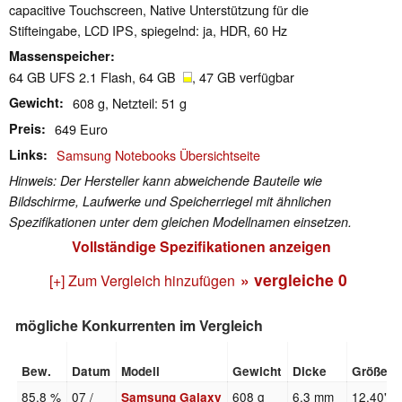
capacitive Touchscreen, Native Unterstützung für die
Stifteingabe, LCD IPS, spiegelnd: ja, HDR, 60 Hz
Massenspeicher
64 GB UFS 2.1 Flash, 64 GB
, 47 GB verfügbar
Gewicht
608 g, Netzteil: 51 g
Preis
649 Euro
Links
Samsung Notebooks Übersichtseite
Hinweis: Der Hersteller kann abweichende Bauteile wie
Bildschirme, Laufwerke und Speicherriegel mit ähnlichen
Spezifikationen unter dem gleichen Modellnamen einsetzen.
Vollständige Spezifikationen anzeigen
» vergleiche
0
[+] Zum Vergleich hinzufügen
mögliche Konkurrenten im Vergleich
Bew.
Datum
Modell
Gewicht
Dicke
Größe
85.8 %
07 /
608 g
6.3 mm
12.40"
Samsung Galaxy