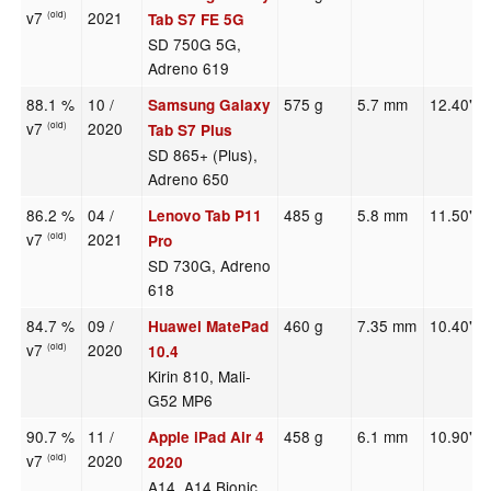
v7
2021
(old)
Tab S7 FE 5G
SD 750G 5G,
Adreno 619
88.1 %
10 /
575 g
5.7 mm
12.40"
Samsung Galaxy
v7
2020
(old)
Tab S7 Plus
SD 865+ (Plus),
Adreno 650
86.2 %
04 /
485 g
5.8 mm
11.50"
Lenovo Tab P11
v7
2021
(old)
Pro
SD 730G, Adreno
618
84.7 %
09 /
460 g
7.35 mm
10.40"
Huawei MatePad
v7
2020
(old)
10.4
Kirin 810, Mali-
G52 MP6
90.7 %
11 /
458 g
6.1 mm
10.90"
Apple iPad Air 4
v7
2020
(old)
2020
A14, A14 Bionic