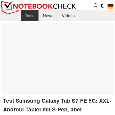
Tests
News
Videos
...
Benchmarks & Tech
Externe Tests
Kaufberatung
Deals
Suche
Jobs
Forum
Test Samsung Galaxy Tab S7 FE 5G: XXL-
Android-Tablet mit S-Pen, aber