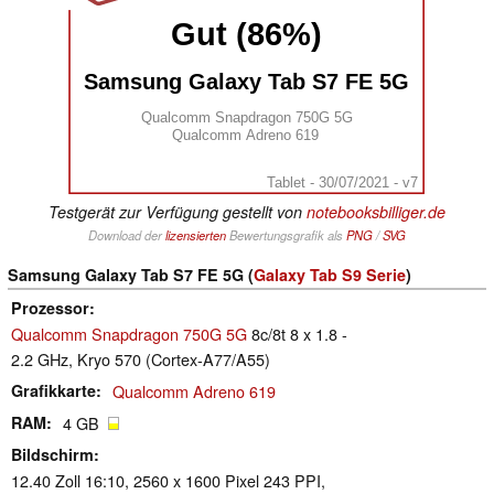
Gut (86%)
Samsung Galaxy Tab S7 FE 5G
Qualcomm Snapdragon 750G 5G
Qualcomm Adreno 619
Tablet - 30/07/2021 - v7
Testgerät zur Verfügung gestellt von
notebooksbilliger.de
Download der
lizensierten
Bewertungsgrafik als
PNG
/
SVG
Samsung Galaxy Tab S7 FE 5G (
Galaxy Tab S9 Serie
)
Prozessor
Qualcomm Snapdragon 750G 5G
8c/8t 8 x 1.8 -
2.2 GHz, Kryo 570 (Cortex-A77/A55)
Grafikkarte
Qualcomm Adreno 619
RAM
4 GB
Bildschirm
12.40 Zoll 16:10, 2560 x 1600 Pixel 243 PPI,