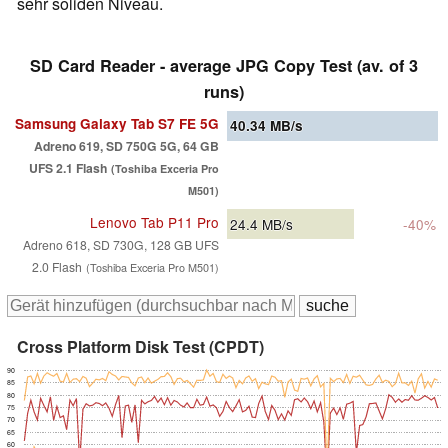
sehr soliden Niveau.
SD Card Reader - average JPG Copy Test (av. of 3
runs)
Samsung Galaxy Tab S7 FE 5G
40.34
MB/s
Adreno 619, SD 750G 5G, 64 GB
UFS 2.1 Flash
(Toshiba Exceria Pro
M501)
Lenovo Tab P11 Pro
24.4
MB/s
-40%
Adreno 618, SD 730G, 128 GB UFS
2.0 Flash
(Toshiba Exceria Pro M501)
Cross Platform Disk Test (CPDT)
90
85
80
75
70
65
60