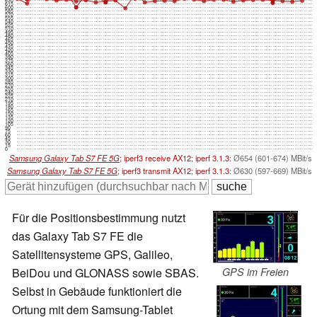
630
615
600
585
570
555
540
525
510
495
480
465
450
435
420
405
390
375
360
345
330
315
300
285
270
255
240
225
210
195
180
165
150
135
120
105
90
75
60
45
30
15
0
Samsung Galaxy Tab S7 FE 5G
; iperf3 receive AX12; iperf 3.1.3:
Ø654 (601-674) MBit/s
Samsung Galaxy Tab S7 FE 5G
; iperf3 transmit AX12; iperf 3.1.3:
Ø630 (597-669) MBit/s
Für die Positionsbestimmung nutzt
das Galaxy Tab S7 FE die
Satellitensysteme GPS, Galileo,
BeiDou und GLONASS sowie SBAS.
GPS im Freien
Selbst in Gebäude funktioniert die
Ortung mit dem Samsung-Tablet