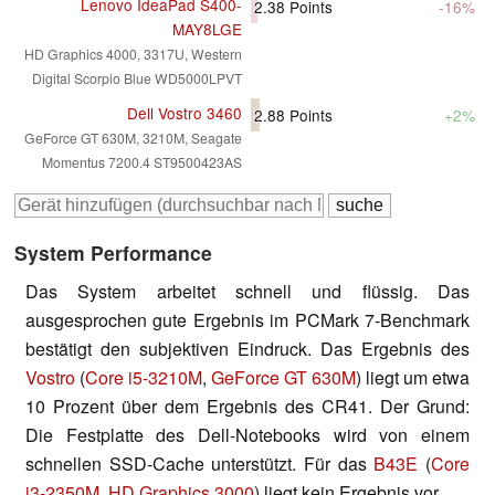
Lenovo IdeaPad S400-
2.38
Points
-16%
MAY8LGE
HD Graphics 4000, 3317U, Western
Digital Scorpio Blue WD5000LPVT
Dell Vostro 3460
2.88
Points
+2%
GeForce GT 630M, 3210M, Seagate
Momentus 7200.4 ST9500423AS
System Performance
Das System arbeitet schnell und flüssig. Das
ausgesprochen gute Ergebnis im PCMark 7-Benchmark
bestätigt den subjektiven Eindruck. Das Ergebnis des
Vostro
(
Core i5-3210M
,
GeForce GT 630M
) liegt um etwa
10 Prozent über dem Ergebnis des CR41. Der Grund:
Die Festplatte des Dell-Notebooks wird von einem
schnellen SSD-Cache unterstützt. Für das
B43E
(
Core
i3-2350M
,
HD Graphics 3000
) liegt kein Ergebnis vor.