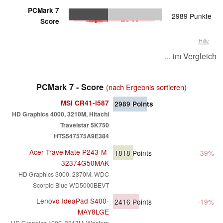
PCMark 7
2989 Punkte
Score
Hilfe
... im Vergleich
PCMark 7 - Score
(nach Ergebnis sortieren)
MSI CR41-i587
2989
Points
HD Graphics 4000, 3210M, Hitachi
Travelstar 5K750
HTS547575A9E384
Acer TravelMate P243-M-
1818
Points
-39%
32374G50MAK
HD Graphics 3000, 2370M, WDC
Scorpio Blue WD5000BEVT
Lenovo IdeaPad S400-
2416
Points
-19%
MAY8LGE
HD Graphics 4000, 3317U, Western