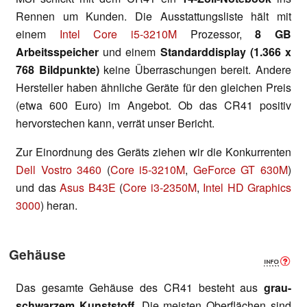
Rennen um Kunden. Die Ausstattungsliste hält mit
einem
Intel Core i5-3210M
Prozessor,
8 GB
Arbeitsspeicher
und einem
Standarddisplay (1.366 x
768 Bildpunkte)
keine Überraschungen bereit. Andere
Hersteller haben ähnliche Geräte für den gleichen Preis
(etwa 600 Euro) im Angebot. Ob das CR41 positiv
hervorstechen kann, verrät unser Bericht.
Zur Einordnung des Geräts ziehen wir die Konkurrenten
Dell Vostro 3460
(
Core i5-3210M
,
GeForce GT 630M
)
und das
Asus B43E
(
Core i3-2350M
,
Intel HD Graphics
3000
) heran.
Gehäuse
Das gesamte Gehäuse des CR41 besteht aus
grau-
schwarzem Kunststoff
. Die meisten Oberflächen sind