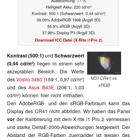
Ausleuchtung: 77 %
Helligkeit Akku: 220 cd/m²
Kontrast: 500:1 (Schwarzwert: 0.44 cd/m²)
39.09% AdobeRGB 1998 (Argyll 3D)
55.9% sRGB (Argyll 3D)
37.98% Display P3 (Argyll 3D)
Download ICC Datei (X-Rite i1Pro 2)
Kontrast (500:1)
und
Schwarzwert
(0,44 cd/m²)
liegen in einem sehr
akzeptablen Bereich. Die Werte
MSI CR41 vs.
des
Vostro 3460
(159:1, 0,97 cd/m²)
sRGB
und des
Asus B43E
(206:1, 1,03
cd/m²) können hier nicht mithalten.
Den AdobeRGB- und den sRGB-Farbraum kann das
Display des CR41 nicht abbilden. Wir haben das Panel
vor
der Kalibrierung mit dem X-rite i1 Pro 2 vermessen
und starke DeltaE-2000-Abweichungen festgestellt. Der
Abstand der RGB-Farben zueinander ist wegen des