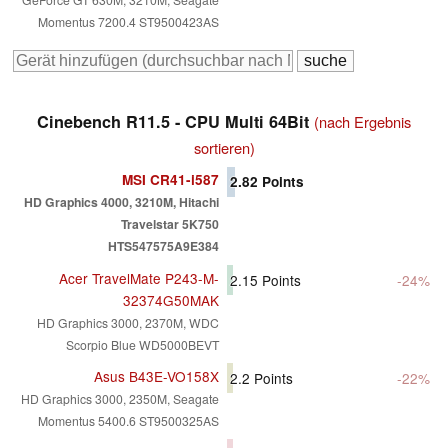
Momentus 7200.4 ST9500423AS
Cinebench R11.5 - CPU Multi 64Bit
(nach Ergebnis
sortieren)
MSI CR41-i587
2.82
Points
HD Graphics 4000, 3210M, Hitachi
Travelstar 5K750
HTS547575A9E384
Acer TravelMate P243-M-
2.15
Points
-24%
32374G50MAK
HD Graphics 3000, 2370M, WDC
Scorpio Blue WD5000BEVT
Asus B43E-VO158X
2.2
Points
-22%
HD Graphics 3000, 2350M, Seagate
Momentus 5400.6 ST9500325AS