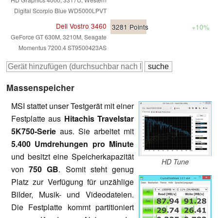
Digital Scorpio Blue WD5000LPVT
Dell Vostro 3460
3281
Points
+10%
GeForce GT 630M, 3210M, Seagate
Momentus 7200.4 ST9500423AS
Massenspeicher
MSI stattet unser Testgerät mit einer
Festplatte aus
Hitachis Travelstar
5K750-Serie
aus. Sie arbeitet mit
5.400 Umdrehungen pro Minute
und besitzt eine Speicherkapazität
HD Tune
von
750 GB
. Somit steht genug
Platz zur Verfügung für unzählige
Bilder, Musik- und Videodateien.
Die Festplatte kommt partitioniert