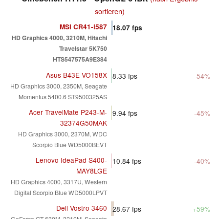
sortieren)
MSI CR41-i587
18.07
fps
HD Graphics 4000, 3210M, Hitachi
Travelstar 5K750
HTS547575A9E384
Asus B43E-VO158X
8.33
fps
-54%
HD Graphics 3000, 2350M, Seagate
Momentus 5400.6 ST9500325AS
Acer TravelMate P243-M-
9.94
fps
-45%
32374G50MAK
HD Graphics 3000, 2370M, WDC
Scorpio Blue WD5000BEVT
Lenovo IdeaPad S400-
10.84
fps
-40%
MAY8LGE
HD Graphics 4000, 3317U, Western
Digital Scorpio Blue WD5000LPVT
Dell Vostro 3460
28.67
fps
+59%
GeForce GT 630M, 3210M, Seagate