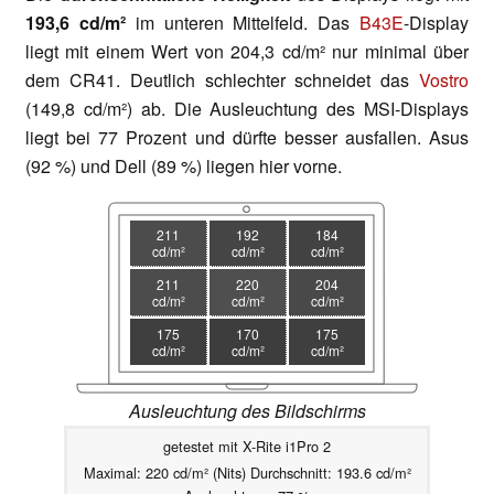
193,6 cd/m²
im unteren Mittelfeld. Das
B43E
-Display
liegt mit einem Wert von 204,3 cd/m² nur minimal über
dem CR41. Deutlich schlechter schneidet das
Vostro
(149,8 cd/m²) ab. Die Ausleuchtung des MSI-Displays
liegt bei 77 Prozent und dürfte besser ausfallen. Asus
(92 %) und Dell (89 %) liegen hier vorne.
211
192
184
cd/m²
cd/m²
cd/m²
211
220
204
cd/m²
cd/m²
cd/m²
175
170
175
cd/m²
cd/m²
cd/m²
Ausleuchtung des Bildschirms
getestet mit X-Rite i1Pro 2
Maximal: 220 cd/m² (Nits) Durchschnitt: 193.6 cd/m²