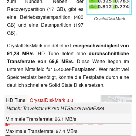
zum Kunden. Neben der
Recoverypartition (17 GB), gibt es
eine Betriebssystempartition (483
CrystalDiskMark
GB) und eine Datenpartition (197
GB).
CrystalDiskMark meldet eine
Lesegeschwindigkeit von
91,28 MB/s
. HD Tune liefert eine
durchschnittliche
Transferrate von 69,8 MB/s
. Diese Werte liegen im
unteren Mittelfeld für 5.400er-Festplatten. Wer nicht viel
Speicherplatz benötigt, könnte die Festplatte durch eine
deutlich schnellere Solid State Disk ersetzen.
HD Tune
CrystalDiskMark 3.0
Hitachi Travelstar 5K750 HTS547575A9E384
Minimale Transferrate: 26.1 MB/s
Maximale Transferrate: 97.4 MB/s