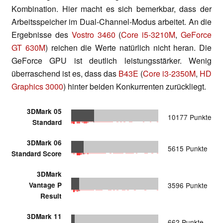
Kombination. Hier macht es sich bemerkbar, dass der
Arbeitsspeicher im Dual-Channel-Modus arbeitet. An die
Ergebnisse des
Vostro 3460
(
Core i5-3210M
,
GeForce
GT 630M
) reichen die Werte natürlich nicht heran. Die
GeForce GPU ist deutlich leistungsstärker. Wenig
überraschend ist es, dass das
B43E
(
Core i3-2350M
,
HD
Graphics 3000
) hinter beiden Konkurrenten zurückliegt.
3DMark 05
10177 Punkte
Standard
3DMark 06
5615 Punkte
Standard Score
3DMark
Vantage P
3596 Punkte
Result
3DMark 11
662 Punkte