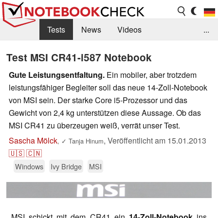
Tests
News
Videos
...
Benchmarks & Tech
Externe Tests
Test MSI CR41-i587 Notebook
Kaufberatung
Deals
Suche
Jobs
Gute Leistungsentfaltung.
Ein mobiler, aber trotzdem
leistungsfähiger Begleiter soll das neue 14-Zoll-Notebook
Forum
von MSI sein. Der starke Core i5-Prozessor und das
Gewicht von 2,4 kg unterstützen diese Aussage. Ob das
MSI CR41 zu überzeugen weiß, verrät unser Test.
Sascha Mölck
,
Veröffentlicht am
15.01.2013
,
✓
Tanja Hinum
🇺🇸
🇨🇳
Windows
Ivy Bridge
MSI
MSI schickt mit dem CR41 ein
14-Zoll-Notebook
ins