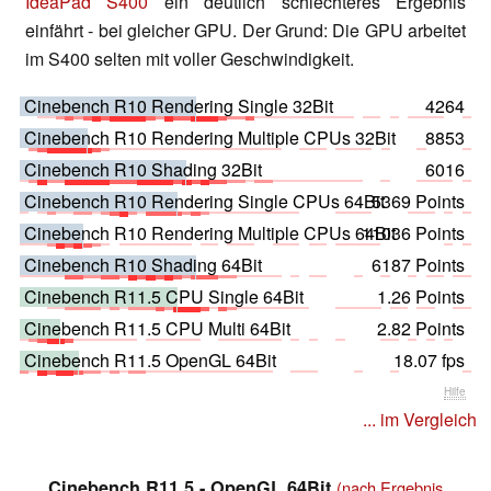
IdeaPad S400
ein deutlich schlechteres Ergebnis
einfährt - bei gleicher GPU. Der Grund: Die GPU arbeitet
im S400 selten mit voller Geschwindigkeit.
Cinebench R10 Rendering Single 32Bit
4264
Cinebench R10 Rendering Multiple CPUs 32Bit
8853
Cinebench R10 Shading 32Bit
6016
Cinebench R10 Rendering Single CPUs 64Bit
5369 Points
Cinebench R10 Rendering Multiple CPUs 64Bit
11036 Points
Cinebench R10 Shading 64Bit
6187 Points
Cinebench R11.5 CPU Single 64Bit
1.26 Points
Cinebench R11.5 CPU Multi 64Bit
2.82 Points
Cinebench R11.5 OpenGL 64Bit
18.07 fps
Hilfe
... im Vergleich
Cinebench R11.5 - OpenGL 64Bit
(nach Ergebnis