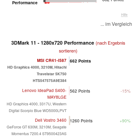
Performance
Hilfe
... im Vergleich
3DMark 11 - 1280x720 Performance
(nach Ergebnis
sortieren)
MSI CR41-i587
662
Points
HD Graphics 4000, 3210M, Hitachi
Travelstar 5K750
HTS547575A9E384
Lenovo IdeaPad S400-
562
Points
-15%
MAY8LGE
HD Graphics 4000, 3317U, Western
Digital Scorpio Blue WD5000LPVT
Dell Vostro 3460
1260
Points
+90%
GeForce GT 630M, 3210M, Seagate
Momentus 7200.4 ST9500423AS