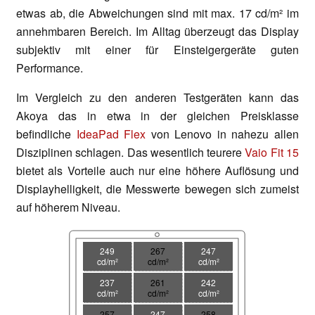
etwas ab, die Abweichungen sind mit max. 17 cd/m² im
annehmbaren Bereich. Im Alltag überzeugt das Display
subjektiv mit einer für Einsteigergeräte guten
Performance.
Im Vergleich zu den anderen Testgeräten kann das
Akoya das in etwa in der gleichen Preisklasse
befindliche
IdeaPad Flex
von Lenovo in nahezu allen
Disziplinen schlagen. Das wesentlich teurere
Vaio Fit 15
bietet als Vorteile auch nur eine höhere Auflösung und
Displayhelligkeit, die Messwerte bewegen sich zumeist
auf höherem Niveau.
249
267
247
cd/m²
cd/m²
cd/m²
237
261
242
cd/m²
cd/m²
cd/m²
257
247
258