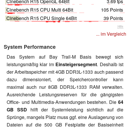
Cinebench R15 OpenGL 64Bit
3.69 fps
Cinebench R15 CPU Multi 64Bit
105 Points
Cinebench R15 CPU Single 64Bit
39 Points
Hilfe
... im Vergleich
System Performance
Das System auf Bay Trail-M Basis bewegt sich
leistungsmäßig klar im
Einsteigersegment
. Deshalb ist
der Arbeitsspeicher mit 4GB DDR3L-1333 auch passend
dazu dimensioniert, der Speichercontroller kann
maximal auch nur 8GB DDR3L-1333 RAM verwalten.
Ausreichende Leistungsreserven für die gängigsten
Office- und Multimedia-Anwendungen bestehen. Die
64
GB SSD
hilft der Systemleistung sichtlich auf die
Sprünge, mangels Platz muss ggf. eine Auslagerung von
Dateien auf die 500 GB Festplatte der Basiseinheit