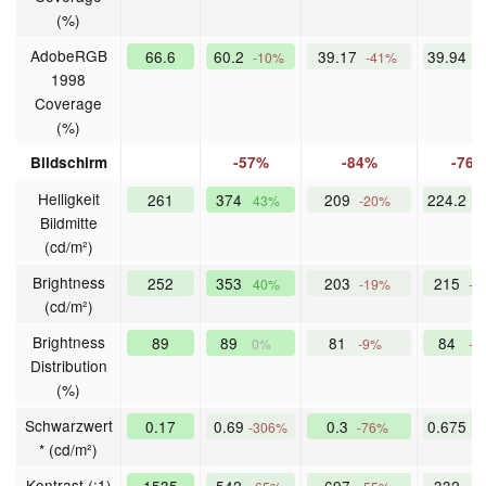
(%)
AdobeRGB
66.6
60.2
39.17
39.94
-10%
-41%
-
1998
Coverage
(%)
Bildschirm
-57%
-84%
-76
Helligkeit
261
374
209
224.2
43%
-20%
-
Bildmitte
(cd/m²)
Brightness
252
353
203
215
40%
-19%
-1
(cd/m²)
Brightness
89
89
81
84
0%
-9%
-6
Distribution
(%)
Schwarzwert
0.17
0.69
0.3
0.675
-306%
-76%
-
* (cd/m²)
Kontrast (:1)
1535
542
697
332