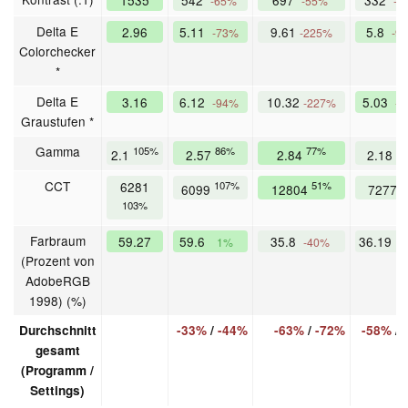
-65%
-55%
-7
Delta E
2.96
5.11
9.61
5.8
-73%
-225%
-9
Colorchecker
*
Delta E
3.16
6.12
10.32
5.03
-94%
-227%
-
Graustufen *
Gamma
105%
86%
77%
1
2.1
2.57
2.84
2.18
CCT
6281
107%
51%
8
6099
12804
7277
103%
Farbraum
59.27
59.6
35.8
36.19
1%
-40%
-
(Prozent von
AdobeRGB
1998) (%)
Durchschnitt
-33%
/
-44%
-63%
/
-72%
-58%
/
gesamt
(Programm /
Settings)