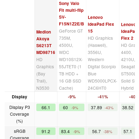
Sony Vaio
Fit multi-flip
SV-
Lenovo
F15N1Z2E/B
IdeaPad Flex
Lenovo
GeForce GT
15
IdeaPad
Medion
735M,
HD Graphics
Flex 2 1
Akoya
4500U,
(Haswell),
HD Grap
S6213T
WDC
3556U,
4400,
MD98716
HD
WD10S12X-
Western
4210U,
Graphics
55JTET0 (1
Digital Scorpio
Seagate
(Bay
TB HDD +
Blue
ST500L
Trail),
16 GB SSD
WD5000LPCX-
Solid Sta
N3530
Cache)
24C6HT0
Hybrid D
Display
-9%
-41%
-40
Display P3
66.1
60
37.89
38.52
-9%
-43%
-
Coverage
(%)
sRGB
91.2
83.4
56.7
57.1
-9%
-38%
-
Coverage