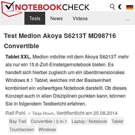
Tests
News
Videos
...
Benchmarks & Tech
Externe Tests
Test Medion Akoya S6213T MD98716
Convertible
Kaufberatung
Deals
Suche
Jobs
Tablet XXL.
Medion möchte mit dem Akoya S6213T mehr
Forum
als nur ein 15,6-Zoll-Einsteigernotebook bieten. Es
handelt sich hierbei zugleich um ein überdimensionales
Windows 8.1 Tablet, welches mit der Basiseinheit
kombiniert ein vollwertiges Notebook darstellt. Ob dieses
Konzept auch in allen Disziplinen punkten kann, können
Sie in folgendem Testbericht erfahren.
Ralf Pohl
,
Veröffentlicht am
25.08.2014
,
✓
Tanja Hinum
Bay Trail
Convertible / 2-in-1
Laptop / Notebook
Tablet
Touchscreen
Windows