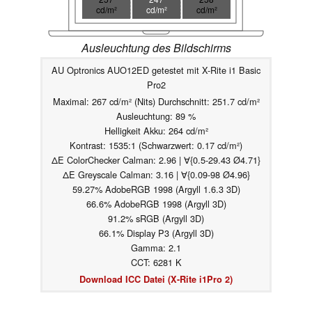
cd/m²
cd/m²
cd/m²
Ausleuchtung des Bildschirms
AU Optronics AUO12ED getestet mit X-Rite i1 Basic
Pro2
Maximal: 267 cd/m² (Nits) Durchschnitt: 251.7 cd/m²
Ausleuchtung: 89 %
Helligkeit Akku: 264 cd/m²
Kontrast: 1535:1 (Schwarzwert: 0.17 cd/m²)
ΔE ColorChecker Calman: 2.96 | ∀{0.5-29.43 Ø4.71}
ΔE Greyscale Calman: 3.16 | ∀{0.09-98 Ø4.96}
59.27% AdobeRGB 1998 (Argyll 1.6.3 3D)
66.6% AdobeRGB 1998 (Argyll 3D)
91.2% sRGB (Argyll 3D)
66.1% Display P3 (Argyll 3D)
Gamma: 2.1
CCT: 6281 K
Download ICC Datei (X-Rite i1Pro 2)