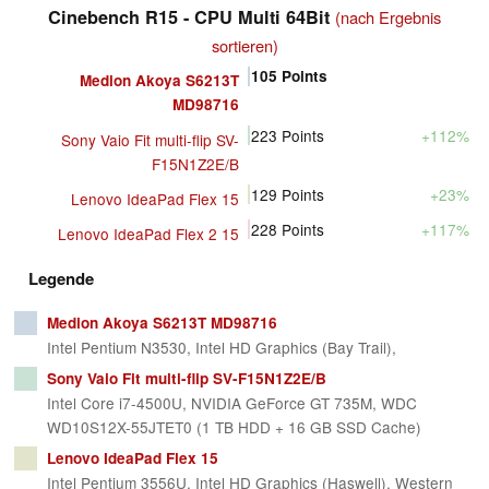
Cinebench R15 - CPU Multi 64Bit
(nach Ergebnis
sortieren)
105
Points
Medion Akoya S6213T
MD98716
223
Points
+112%
Sony Vaio Fit multi-flip SV-
F15N1Z2E/B
129
Points
+23%
Lenovo IdeaPad Flex 15
228
Points
+117%
Lenovo IdeaPad Flex 2 15
Legende
Medion Akoya S6213T MD98716
Intel Pentium N3530, Intel HD Graphics (Bay Trail),
Sony Vaio Fit multi-flip SV-F15N1Z2E/B
Intel Core i7-4500U, NVIDIA GeForce GT 735M, WDC
WD10S12X-55JTET0 (1 TB HDD + 16 GB SSD Cache)
Lenovo IdeaPad Flex 15
Intel Pentium 3556U, Intel HD Graphics (Haswell), Western