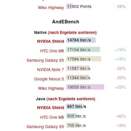
11902
Points
-28%
Wiko Highway
AndEBench
Native
(nach Ergebnis sortieren)
14784
Iter./s
NVIDIA Shield
17104
Iter./s
+16%
HTC One M8
17584
Iter./s
+19%
Samsung Galaxy S5
11587
Iter./s
-22%
NVIDIA Note 7
11344
Iter./s
-23%
Google Nexus 5
19055
Iter./s
+29%
Wiko Highway
Java
(nach Ergebnis sortieren)
867
Iter./s
NVIDIA Shield
505
Iter./s
-42%
HTC One M8
705
Iter./s
-19%
Samsung Galaxy S5