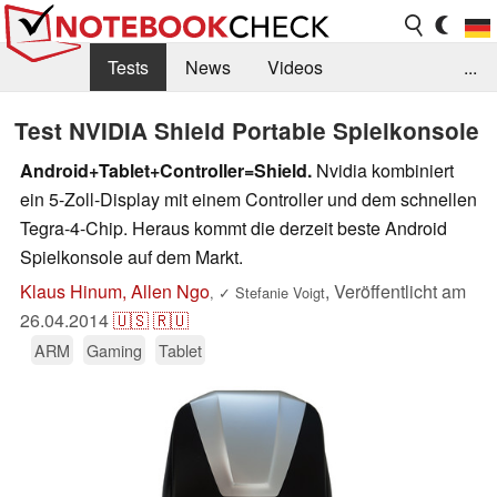
Tests
News
Videos
...
Benchmarks & Tech
Externe Tests
Test NVIDIA Shield Portable Spielkonsole
Kaufberatung
Deals
Suche
Jobs
Android+Tablet+Controller=Shield.
Nvidia kombiniert
ein 5-Zoll-Display mit einem Controller und dem schnellen
Forum
Tegra-4-Chip. Heraus kommt die derzeit beste Android
Spielkonsole auf dem Markt.
Klaus Hinum, Allen Ngo
,
Veröffentlicht am
,
✓
Stefanie Voigt
26.04.2014
🇺🇸
🇷🇺
ARM
Gaming
Tablet