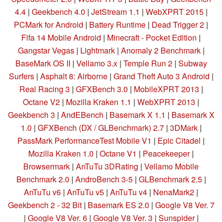
4.4
|
Geekbench 4.0
|
JetStream 1.1
|
WebXPRT 2015
|
PCMark for Android
|
Battery Runtime
|
Dead Trigger 2
|
Fifa 14 Mobile Android
|
Minecraft - Pocket Edition
|
Gangstar Vegas
|
Lightmark
|
Anomaly 2 Benchmark
|
BaseMark OS II
|
Vellamo 3.x
|
Temple Run 2
|
Subway
Surfers
|
Asphalt 8: Airborne
|
Grand Theft Auto 3 Android
|
Real Racing 3
|
GFXBench 3.0
|
MobileXPRT 2013
|
Octane V2
|
Mozilla Kraken 1.1
|
WebXPRT 2013
|
Geekbench 3
|
AndEBench
|
Basemark X 1.1
|
Basemark X
1.0
|
GFXBench (DX / GLBenchmark) 2.7
|
3DMark
|
PassMark PerformanceTest Mobile V1
|
Epic Citadel
|
Mozilla Kraken 1.0
|
Octane V1
|
Peacekeeper
|
Browsermark
|
AnTuTu 3DRating
|
Vellamo Mobile
Benchmark 2.0
|
AndroBench 3-5
|
GLBenchmark 2.5
|
AnTuTu v6
|
AnTuTu v5
|
AnTuTu v4
|
NenaMark2
|
Geekbench 2 - 32 Bit
|
Basemark ES 2.0
|
Google V8 Ver. 7
|
Google V8 Ver. 6
|
Google V8 Ver. 3
|
Sunspider
|