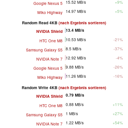
15.52
MB/s
+9%
Google Nexus 5
14.97
MB/s
+5%
Wiko Highway
Random Read 4KB
(nach Ergebnis sortieren)
13.4
MB/s
NVIDIA Shield
10.53
MB/s
-21%
HTC One M8
8.5
MB/s
-37%
Samsung Galaxy S5
12.92
MB/s
-4%
NVIDIA Note 7
9.88
MB/s
-26%
Google Nexus 5
11.26
MB/s
-16%
Wiko Highway
Random Write 4KB
(nach Ergebnis sortieren)
0.79
MB/s
NVIDIA Shield
0.88
MB/s
+11%
HTC One M8
1
MB/s
+27%
Samsung Galaxy S5
1.22
MB/s
+54%
NVIDIA Note 7