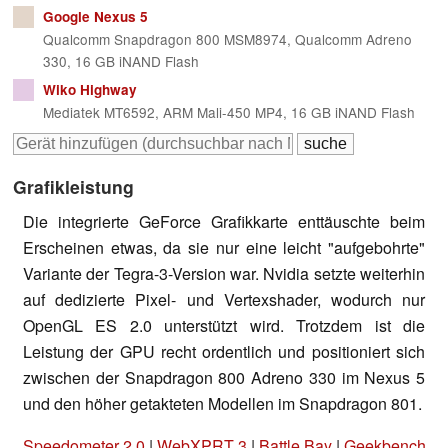
Google Nexus 5
Qualcomm Snapdragon 800 MSM8974, Qualcomm Adreno
330, 16 GB iNAND Flash
Wiko Highway
Mediatek MT6592, ARM Mali-450 MP4, 16 GB iNAND Flash
Grafikleistung
Die integrierte GeForce Grafikkarte enttäuschte beim
Erscheinen etwas, da sie nur eine leicht "aufgebohrte"
Variante der Tegra-3-Version war. Nvidia setzte weiterhin
auf dedizierte Pixel- und Vertexshader, wodurch nur
OpenGL ES 2.0 unterstützt wird. Trotzdem ist die
Leistung der GPU recht ordentlich und positioniert sich
zwischen der Snapdragon 800 Adreno 330 im Nexus 5
und den höher getakteten Modellen im Snapdragon 801.
Speedometer 2.0
|
WebXPRT 3
|
Battle Bay
|
Geekbench