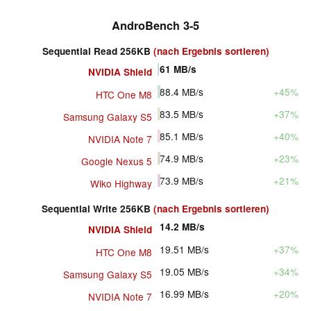
AndroBench 3-5
Sequential Read 256KB
(nach Ergebnis sortieren)
61
MB/s
NVIDIA Shield
88.4
MB/s
+45%
HTC One M8
83.5
MB/s
+37%
Samsung Galaxy S5
85.1
MB/s
+40%
NVIDIA Note 7
74.9
MB/s
+23%
Google Nexus 5
73.9
MB/s
+21%
Wiko Highway
Sequential Write 256KB
(nach Ergebnis sortieren)
14.2
MB/s
NVIDIA Shield
19.51
MB/s
+37%
HTC One M8
19.05
MB/s
+34%
Samsung Galaxy S5
16.99
MB/s
+20%
NVIDIA Note 7