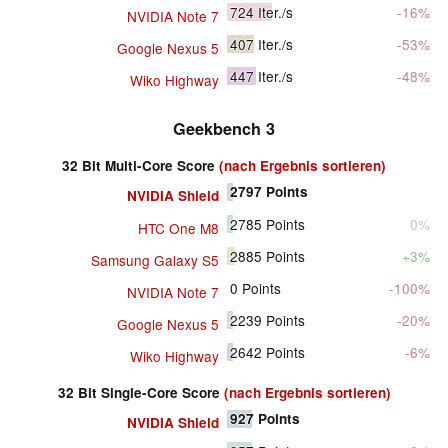
724
Iter./s
-16%
NVIDIA Note 7
407
Iter./s
-53%
Google Nexus 5
447
Iter./s
-48%
Wiko Highway
Geekbench 3
32 Bit Multi-Core Score
(nach Ergebnis sortieren)
2797
Points
NVIDIA Shield
2785
Points
0%
HTC One M8
2885
Points
+3%
Samsung Galaxy S5
0
Points
-100%
NVIDIA Note 7
2239
Points
-20%
Google Nexus 5
2642
Points
-6%
Wiko Highway
32 Bit Single-Core Score
(nach Ergebnis sortieren)
927
Points
NVIDIA Shield