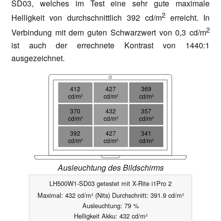
SD03, welches im Test eine sehr gute maximale
2
Helligkeit von durchschnittlich 392 cd/m
erreicht. In
2
Verbindung mit dem guten Schwarzwert von 0,3 cd/m
ist auch der errechnete Kontrast von 1440:1
ausgezeichnet.
412
427
369
cd/m²
cd/m²
cd/m²
370
432
357
cd/m²
cd/m²
cd/m²
392
427
341
cd/m²
cd/m²
cd/m²
Ausleuchtung des Bildschirms
LH500W1-SD03 getestet mit X-Rite i1Pro 2
Maximal: 432 cd/m² (Nits) Durchschnitt: 391.9 cd/m²
Ausleuchtung: 79 %
Helligkeit Akku: 432 cd/m²