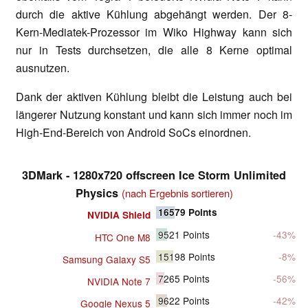
durch die aktive Kühlung abgehängt werden. Der 8-
Kern-Mediatek-Prozessor im Wiko Highway kann sich
nur in Tests durchsetzen, die alle 8 Kerne optimal
ausnutzen.
Dank der aktiven Kühlung bleibt die Leistung auch bei
längerer Nutzung konstant und kann sich immer noch im
High-End-Bereich von Android SoCs einordnen.
3DMark - 1280x720 offscreen Ice Storm Unlimited
Physics
(nach Ergebnis sortieren)
16579
Points
NVIDIA Shield
9521
Points
-43%
HTC One M8
15198
Points
-8%
Samsung Galaxy S5
7265
Points
-56%
NVIDIA Note 7
9622
Points
-42%
Google Nexus 5