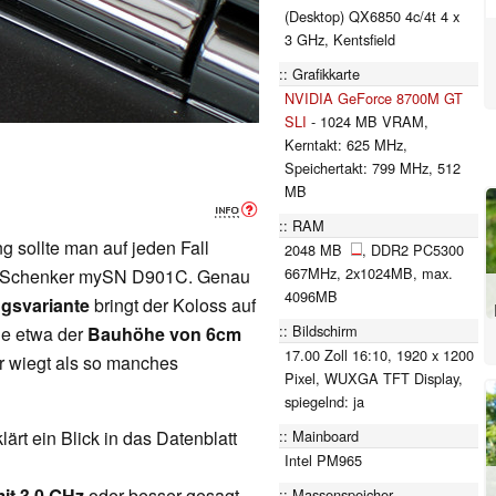
(Desktop) QX6850 4c/4t 4 x
3 GHz, Kentsfield
Grafikkarte
NVIDIA GeForce 8700M GT
SLI
- 1024 MB VRAM,
Kerntakt: 625 MHz,
Speichertakt: 799 MHz, 512
MB
RAM
 sollte man auf jeden Fall
2048 MB
, DDR2 PC5300
667MHz, 2x1024MB, max.
em Schenker mySN D901C. Genau
4096MB
ngsvariante
bringt der Koloss auf
Bildschirm
ie etwa der
Bauhöhe von 6cm
17.00 Zoll 16:10, 1920 x 1200
 wiegt als so manches
Pixel, WUXGA TFT Display,
spiegelnd: ja
Mainboard
t ein Blick in das Datenblatt
Intel PM965
it 3.0 GHz
oder besser gesagt
Massenspeicher