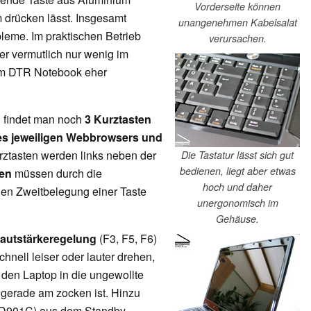
Vorderseite können
 drücken lässt. Insgesamt
unangenehmen Kabelsalat
leme. Im praktischen Betrieb
verursachen.
er vermutlich nur wenig im
nem DTR Notebook eher
 findet man noch
3 Kurztasten
es jeweiligen Webbrowsers und
urztasten werden links neben der
Die Tastatur lässt sich gut
bedienen, liegt aber etwas
en
müssen durch die
hoch und daher
gen Zweitbelegung einer Taste
unergonomisch im
Gehäuse.
autstärkeregelung
(F3, F5, F6)
hnell leiser oder lauter drehen,
den Laptop in die ungewollte
gerade am zocken ist. Hinzu
 D901C) aus dem Standby