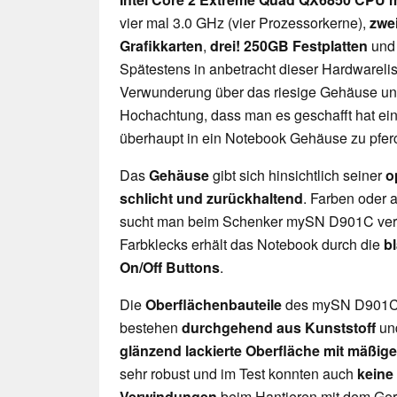
vier mal 3.0 GHz (vier Prozessorkerne),
zwei
Grafikkarten
,
drei! 250GB Festplatten
und
Spätestens in anbetracht dieser Hardwareli
Verwunderung über das riesige Gehäuse und
Hochachtung, dass man es geschafft hat ein
überhaupt in ein Notebook Gehäuse zu pfer
Das
Gehäuse
gibt sich hinsichtlich seiner
o
schlicht und zurückhaltend
. Farben oder a
sucht man beim Schenker mySN D901C ver
Farbklecks erhält das Notebook durch die
b
On/Off Buttons
.
Die
Oberflächenbauteile
des mySN D901C 
bestehen
durchgehend aus Kunststoff
un
glänzend lackierte Oberfläche mit mäßige
sehr robust und im Test konnten auch
keine
Verwindungen
beim Hantieren mit dem Gerä