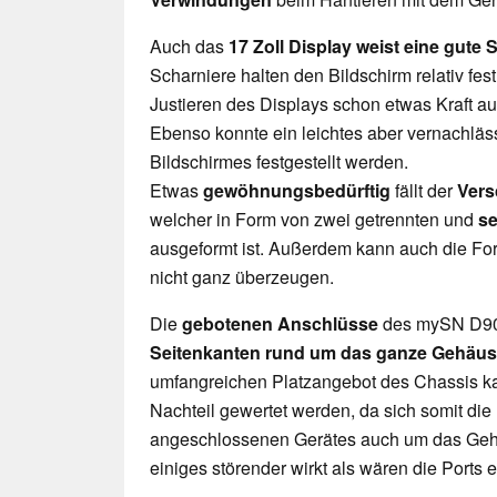
Auch das
17 Zoll Display weist eine gute St
Scharniere halten den Bildschirm relativ fes
Justieren des Displays schon etwas Kraft 
Ebenso konnte ein leichtes aber vernachlä
Bildschirmes festgestellt werden.
Etwas
gewöhnungsbedürftig
fällt der
Vers
welcher in Form von zwei getrennten und
se
ausgeformt ist. Außerdem kann auch die F
nicht ganz überzeugen.
Die
gebotenen Anschlüsse
des mySN D90
Seitenkanten rund um das ganze Gehäu
umfangreichen Platzangebot des Chassis ka
Nachteil gewertet werden, da sich somit die
angeschlossenen Gerätes auch um das Geh
einiges störender wirkt als wären die Ports e