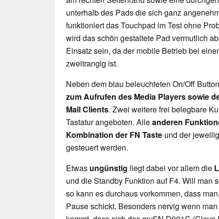
unterhalb des Pads die sich ganz angenehm
funktioniert das Touchpad im Test ohne Prob
wird das schön gestaltete Pad vermutlich ab
Einsatz sein, da der mobile Betrieb bei ei
zweitrangig ist.
Neben dem blau beleuchteten On/Off Button
zum Aufrufen des Media Players sowie d
Mail Clients
. Zwei weitere frei belegbare K
Tastatur angeboten. Alle
anderen Funktion
Kombination der FN Taste
und der jeweili
gesteuert werden.
Etwas
ungünstig
liegt dabei vor allem die
L
und die Standby Funktion auf F4. Will man sc
so kann es durchaus vorkommen, dass man 
Pause schickt. Besonders nervig wenn man 
kommt, dass sich das mySN D901C (Clevo