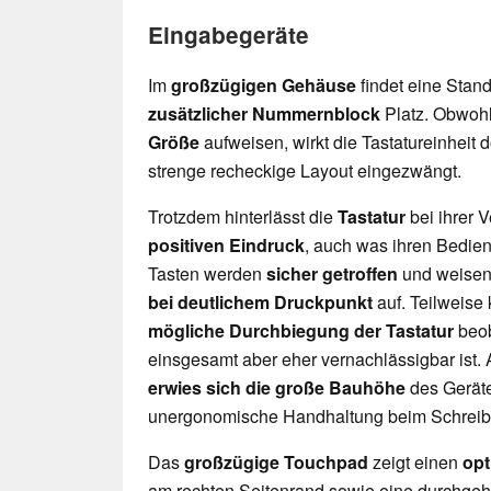
Eingabegeräte
Im
großzügigen Gehäuse
findet eine Stand
zusätzlicher Nummernblock
Platz. Obwoh
Größe
aufweisen, wirkt die Tastatureinheit
strenge recheckige Layout eingezwängt.
Trotzdem hinterlässt die
Tastatur
bei ihrer
positiven Eindruck
, auch was ihren Bedienk
Tasten werden
sicher getroffen
und weisen
bei deutlichem Druckpunkt
auf. Teilweise
mögliche Durchbiegung der Tastatur
beob
einsgesamt aber eher vernachlässigbar ist. 
erwies sich die große Bauhöhe
des Geräte
unergonomische Handhaltung beim Schreib
Das
großzügige Touchpad
zeigt einen
opt
am rechten Seitenrand sowie eine durchge