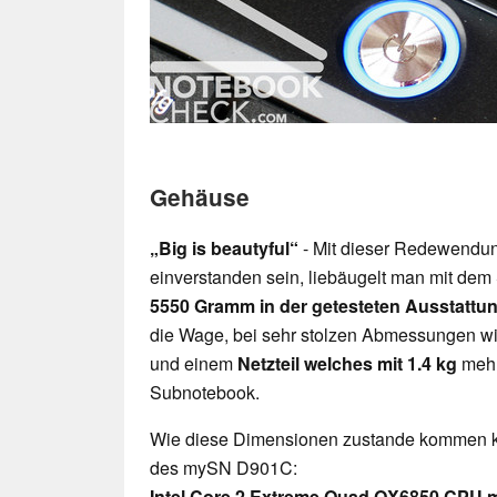
Gehäuse
„Big is beautyful“
- Mit dieser Redewendung
einverstanden sein, liebäugelt man mit d
5550 Gramm in der getesteten Ausstattu
die Wage, bei sehr stolzen Abmessungen w
und einem
Netzteil welches mit 1.4 kg
mehr
Subnotebook.
Wie diese Dimensionen zustande kommen klär
des mySN D901C:
Intel Core 2 Extreme Quad QX6850 CPU m