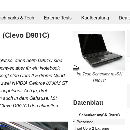
nchmarks & Tech
Externe Tests
Kaufberatung
Deal
 (Clevo D901C)
Gut so, denn beim D901C sind
schwer, aber für ein Notebook
Im Test: Schenker mySN
 sorgt eine Core 2 Extreme Quad
D901C
t zwei NVIDIA Geforce 8700M GT
speicher. Ach ja, drei
an auch in dem Gehäuse. Mit
Datenblatt
(Clevo D901C) den aktuellen
Schenker mySN D901C
Prozessor
Intel Core 2 Extreme