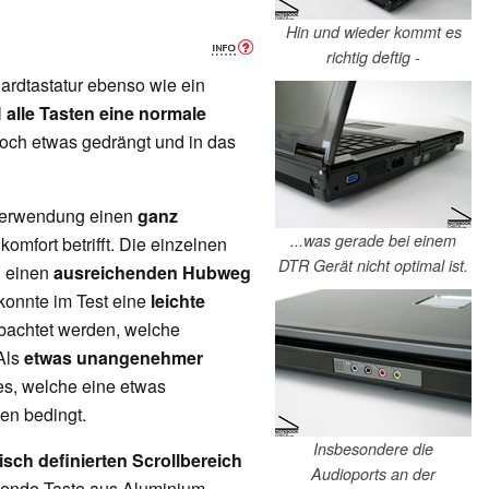
Hin und wieder kommt es
richtig deftig -
ardtastatur ebenso wie ein
l
alle Tasten eine normale
 doch etwas gedrängt und in das
 Verwendung einen
ganz
...was gerade bei einem
omfort betrifft. Die einzelnen
DTR Gerät nicht optimal ist.
 einen
ausreichenden Hubweg
 konnte im Test eine
leichte
achtet werden, welche
Als
etwas unangenehmer
s, welche eine etwas
en bedingt.
Insbesondere die
isch definierten Scrollbereich
Audioports an der
hende Taste aus Aluminium