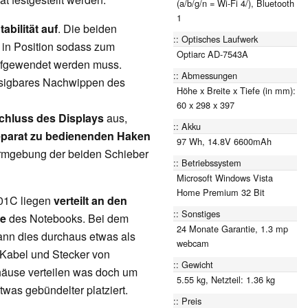
(a/b/g/n = Wi-Fi 4/), Bluetooth
1
abilität auf
. Die beiden
Optisches Laufwerk
t in Position sodass zum
Optiarc AD-7543A
aufgewendet werden muss.
Abmessungen
ssigbares Nachwippen des
Höhe x Breite x Tiefe (in mm):
60 x 298 x 397
chluss des Displays
aus,
Akku
parat zu bedienenden Haken
97 Wh, 14.8V 6600mAh
ormgebung der beiden Schieber
Betriebssystem
Microsoft Windows Vista
Home Premium 32 Bit
1C liegen
verteilt an den
Sonstiges
se
des Notebooks. Bei dem
24 Monate Garantie, 1.3 mp
nn dies durchaus etwas als
webcam
 Kabel und Stecker von
Gewicht
äuse verteilen was doch um
5.55 kg, Netzteil: 1.36 kg
twas gebündelter platziert.
Preis