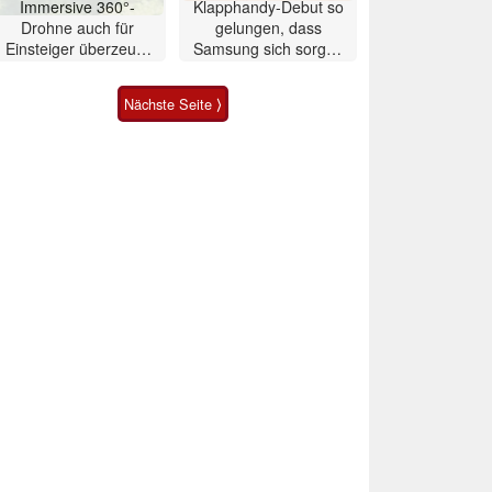
Immersive 360°-
Klapphandy-Debut so
Drohne auch für
gelungen, dass
Einsteiger überzeugt
Samsung sich sorgen
mit Einschränkungen
muss? – Razr Fold
Smartphone im Test
Nächste Seite ⟩