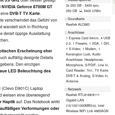
3x 250 GB - 5400 rpm,
 NVIDIA Geforce 8700M GT
250 GB
, 5400 U/Min
 eine
DVB-T TV Karte
.
Soundkarte
ste verschwindet das Gefühl von
Realtek ALC883
 wandelt sich in Richtung
Anschlüsse
e derart üppige Ausstattung
1 Express Card 54mm, 4 USB
chen.
2.0, 1 Firewire, 1 VGA, 1 DVI,
1 S-Video, 1 Modem, 1
ptischen Erscheinung eher
Kensington Lock, Audio
uch auffällig designte Details
Anschlüsse: Headphones,
gebens. Den einzigen
Microphone, S/PDIF, Line In,
Card Reader: 7in1, TV Karte:
laue LED Beleuchtung des
DVB-T & Analog, S-Video In,
Antenne
(Clevo D901C) Laptop
Netzwerk
d weisen eine überwiegend
Realtek RTL8168/8111
Gigabit-LAN
r Haptik
auf. Das Notebook wirkt
(10/100/1000MBit/s), Intel
 auffälligen Verformungen oder
Wireless WiFi Link 4965AGN
t festgestellt werden.