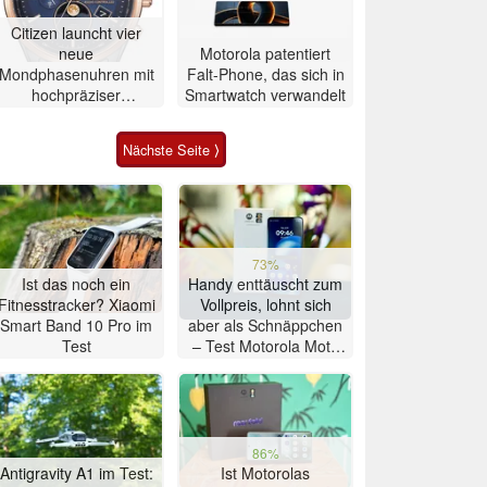
Citizen launcht vier
neue
Motorola patentiert
Mondphasenuhren mit
Falt-Phone, das sich in
hochpräziser
Smartwatch verwandelt
Atomzeitmessung
Nächste Seite ⟩
73%
Ist das noch ein
Handy enttäuscht zum
Fitnesstracker? Xiaomi
Vollpreis, lohnt sich
Smart Band 10 Pro im
aber als Schnäppchen
Test
– Test Motorola Moto
G47 Smartphone
86%
Antigravity A1 im Test:
Ist Motorolas