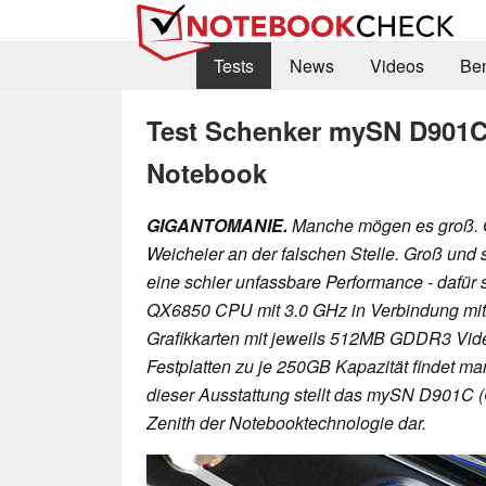
Tests
News
Videos
Be
Test Schenker mySN D901C
Notebook
GIGANTOMANIE.
Manche mögen es groß. 
Weicheier an der falschen Stelle. Groß und 
eine schier unfassbare Performance - dafür
QX6850 CPU mit 3.0 GHz in Verbindung mi
Grafikkarten mit jeweils 512MB GDDR3 Video
Festplatten zu je 250GB Kapazität findet m
dieser Ausstattung stellt das mySN D901C 
Zenith der Notebooktechnologie dar.