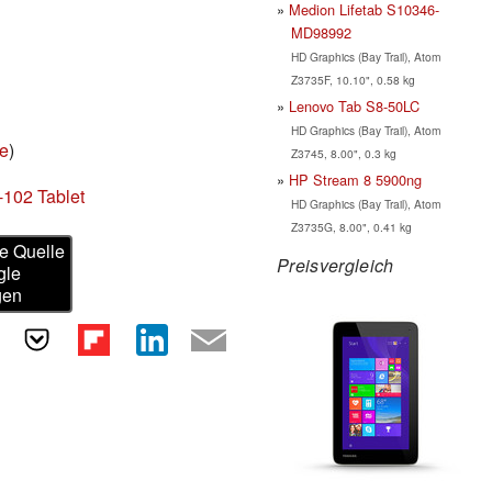
Medion Lifetab S10346-
MD98992
HD Graphics (Bay Trail), Atom
Z3735F, 10.10", 0.58 kg
Lenovo Tab S8-50LC
HD Graphics (Bay Trail), Atom
ie
)
Z3745, 8.00", 0.3 kg
HP Stream 8 5900ng
102 Tablet
HD Graphics (Bay Trail), Atom
Z3735G, 8.00", 0.41 kg
e Quelle
Preisvergleich
gle
gen