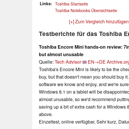
Links
Toshiba Startseite
Toshiba Notebooks Übersichtseite
[+] Zum Vergleich hinzufügen
Testberichte für das Toshiba 
Toshiba Encore Mini hands-on review: 7in
but almost unusable
Quelle:
Tech Advisor
EN→DE
Archive.or
Toshiba's Encore Mini is likely to be the ch
buy, but that doesn't mean you should buy it. 
software we know and enjoy, and we're sure
Windows 8.1 on a tablet will be disappointed w
almost unusable, so we'd recommend putting
saving up a bit of extra cash for a Windows 8
above.
Einzeltest, online verfügbar, Sehr kurz, Dat