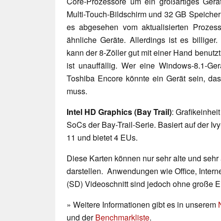
Core-Prozessore um ein großartiges Gerä
Multi-Touch-Bildschirm und 32 GB Speicher (
es abgesehen vom aktualisierten Prozesso
ähnliche Geräte. Allerdings ist es billige
kann der 8-Zöller gut mit einer Hand benutz
ist unauffällig. Wer eine Windows-8.1-Ge
Toshiba Encore könnte ein Gerät sein, da
muss.
Intel HD Graphics (Bay Trail)
: Grafikeinhei
SoCs der Bay-Trail-Serie. Basiert auf der Iv
11 und bietet 4 EUs.
Diese Karten können nur sehr alte und sehr
darstellen. Anwendungen wie Office, Interne
(SD) Videoschnitt sind jedoch ohne große 
» Weitere Informationen gibt es in unserem
und der
Benchmarkliste
.