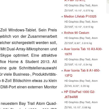
HD Graphics (Bay Trail), Atom
Z3735F, 10.10", 0.575 kg
Medion Lifetab P10325
HD Graphics (Bay Trail), Atom
Z3735F, 10.10", 0.615 kg
Zoll Windows-Tablet. Sein Preis
Archos 90 Cesium
ngeblich von der Zusammenarbeit
HD Graphics (Bay Trail), Atom
elcher sichergestellt werden soll,
Z3735F, 8.90", 0.816 kg
t. Mit Dual-Array-Mikrophonen und
Acer Iconia Tab 10 A3-A30-
197H
ype optimiert. Eine attraktive
HD Graphics (Bay Trail), Atom
 Office Home & Student 2013. All
Z3735F, 10.10", 0.54 kg
ne gute Schnittstellenauswahl
Acer Iconia Tab 8 A1-850-
ür viele Business-, Produktivitäts-
13FQ
 8-Zoll Bildschirm etwas zu klein
HD Graphics (Bay Trail), Atom
Z3745, 8.00", 0.35 kg
-HDMI-Port einen externen Monitor
HP ElitePad 1000 G2-
J6T84AW
HD Graphics (Bay Trail), Atom
s neuestem Bay Trail Atom Quad-
Z3795, 10.10", 0.68 kg