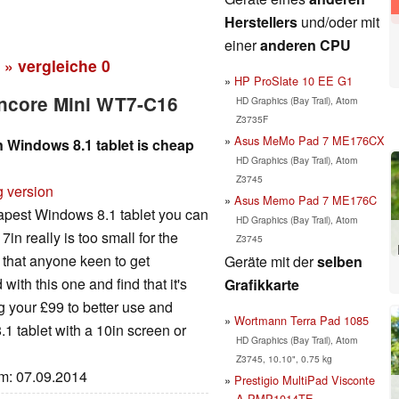
Herstellers
und/oder mit
einer
anderen CPU
» vergleiche
0
HP ProSlate 10 EE G1
Encore Mini WT7-C16
HD Graphics (Bay Trail), Atom
Z3735F
Asus MeMo Pad 7 ME176CX
 Windows 8.1 tablet is cheap
HD Graphics (Bay Trail), Atom
Z3745
g version
Asus Memo Pad 7 ME176C
eapest Windows 8.1 tablet you can
HD Graphics (Bay Trail), Atom
7in really is too small for the
Z3745
 that anyone keen to get
Geräte mit der
selben
ith this one and find that it's
Grafikkarte
 your £99 to better use and
Wortmann Terra Pad 1085
.1 tablet with a 10in screen or
HD Graphics (Bay Trail), Atom
Z3745, 10.10", 0.75 kg
um: 07.09.2014
Prestigio MultiPad Visconte
A PMP1014TE