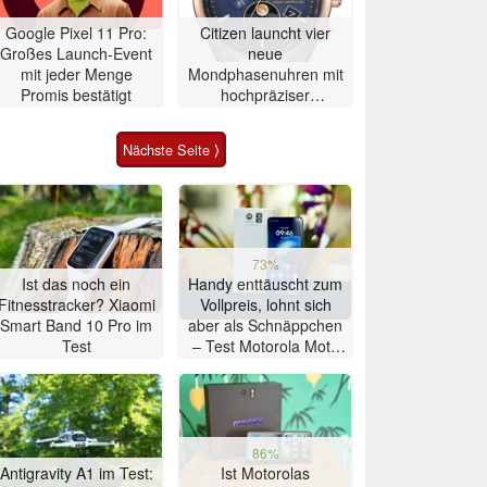
Google Pixel 11 Pro:
Citizen launcht vier
Großes Launch-Event
neue
mit jeder Menge
Mondphasenuhren mit
Promis bestätigt
hochpräziser
Atomzeitmessung
Nächste Seite ⟩
73%
Ist das noch ein
Handy enttäuscht zum
Fitnesstracker? Xiaomi
Vollpreis, lohnt sich
Smart Band 10 Pro im
aber als Schnäppchen
Test
– Test Motorola Moto
G47 Smartphone
86%
Antigravity A1 im Test:
Ist Motorolas