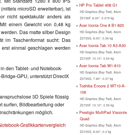
t. Mit Standard 1280 x 800 IPS
HP Pro Tablet 408 G1
mittels microSD erweiterbar), ist
HD Graphics (Bay Trail), Atom
r nicht spektakulär anders als
Z3736F, 8.00", 0.375 kg
r. Mit einem Gewicht von 0,48 kg
Acer Iconia One 8 B1-820
t werden. Das matte silber Design
HD Graphics (Bay Trail), Atom
Z3735G, 8.00", 0.36 kg
rät im Taschenformat sucht: Das
Acer Iconia Tab 10 A3-A30
s erst einmal geschlagen werden
HD Graphics (Bay Trail), Atom
Z3735F, 10.10", 0.54 kg
Acer Iconia Tab W1-810
t in den Tablet- und Notebook-
HD Graphics (Bay Trail), Atom
y-Bridge-GPU, unterstützt DirectX
Z3735G, 7.90", 0.37 kg
Toshiba Encore 2 WT10-A-
106
 anspruchslose 3D Spiele flüssig
HD Graphics (Bay Trail), Atom
t surfen, Bildbearbeitung oder
Z3735F, 10.10", 0.55 kg
Einschränkungen möglich.
Prestigio MultiPad Visconte
Quad
Notebook-Grafikkartenvergleich
HD Graphics (Bay Trail), Atom
Z3735G, 8.00", 0.4 kg