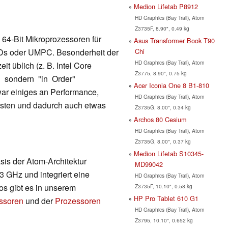
Medion Lifetab P8912
HD Graphics (Bay Trail), Atom
Z3735F, 8.90", 0.49 kg
s 64-Bit Mikroprozessoren für
Asus Transformer Book T90
Chi
Ds oder UMPC. Besonderheit der
HD Graphics (Bay Trail), Atom
eit üblich (z. B. Intel Core
Z3775, 8.90", 0.75 kg
r" sondern "in Order"
Acer Iconia One 8 B1-810
war einiges an Performance,
HD Graphics (Bay Trail), Atom
osten und dadurch auch etwas
Z3735G, 8.00", 0.34 kg
Archos 80 Cesium
HD Graphics (Bay Trail), Atom
Z3735G, 8.00", 0.37 kg
Medion Lifetab S10345-
is der Atom-Architektur
MD99042
83 GHz und integriert eine
HD Graphics (Bay Trail), Atom
fos gibt es in unserem
Z3735F, 10.10", 0.58 kg
HP Pro Tablet 610 G1
essoren
und der
Prozessoren
HD Graphics (Bay Trail), Atom
Z3795, 10.10", 0.652 kg