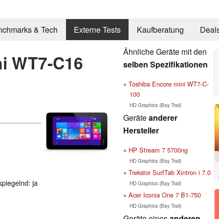
nchmarks & Tech
Externe Tests
Kaufberatung
Deal
Ähnliche Geräte mit den
ni WT7-C16
selben Spezifikationen
Toshiba Encore mini WT7-C-
100
HD Graphics (Bay Trail)
Geräte
anderer
Hersteller
HP Stream 7 5700ng
HD Graphics (Bay Trail)
Trekstor SurfTab Xintron i 7.0
spiegelnd: ja
HD Graphics (Bay Trail)
Acer Iconia One 7 B1-750
HD Graphics (Bay Trail)
Geräte eines
anderen