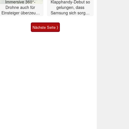
Immersive 360°-
Klapphandy-Debut so
Drohne auch für
gelungen, dass
Einsteiger überzeugt
Samsung sich sorgen
mit Einschränkungen
muss? – Razr Fold
Smartphone im Test
Nächste Seite ⟩