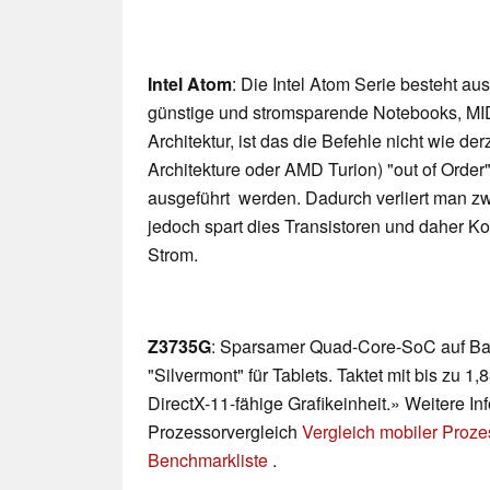
Intel Atom
: Die Intel Atom Serie besteht au
günstige und stromsparende Notebooks, MI
Architektur, ist das die Befehle nicht wie derz
Architekture oder AMD Turion) "out of Orde
ausgeführt werden. Dadurch verliert man z
jedoch spart dies Transistoren und daher K
Strom.
Z3735G
: Sparsamer Quad-Core-SoC auf Bas
"Silvermont" für Tablets. Taktet mit bis zu 1,
DirectX-11-fähige Grafikeinheit.» Weitere In
Prozessorvergleich
Vergleich mobiler Proz
Benchmarkliste
.