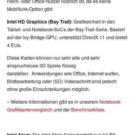
Heim- oder Office-Nutzer nützlich ist, da es keine
Mobilfunk-Option gibt.
Intel HD Graphics (Bay Trail)
: Grafikeinheit in den
Tablet- und Notebook-SoCs der Bay-Trail-Serie. Basiert
auf der Ivy-Bridge-GPU, unterstützt DirectX 11 und bietet
4 EUs.
Diese Karten können nur sehr alte und sehr
anspruchslose 3D Spiele flüssig
darstellen. Anwendungen wie Office, Internet surfen,
Bildbearbeitung oder (SD) Videoschnitt sind jedoch
ohne große Einschränkungen möglich.
» Weitere Informationen gibt es in unserem
Notebook-
Grafikkartenvergleich
und der
Benchmarkliste
.
Intel Atom
: Die Intel Atom Serie besteht aus 64-Bit