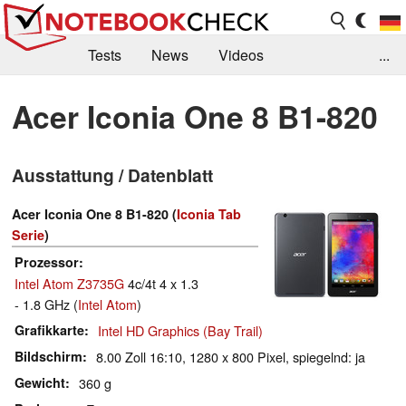
Tests
News
Videos
...
Benchmarks & Tech
Externe Tests
Acer Iconia One 8 B1-820
Kaufberatung
Deals
Suche
Jobs
Ausstattung / Datenblatt
Forum
Acer Iconia One 8 B1-820 (
Iconia Tab
Serie
)
Prozessor
Intel Atom Z3735G
4c/4t 4 x 1.3
- 1.8 GHz (
Intel Atom
)
Grafikkarte
Intel HD Graphics (Bay Trail)
Bildschirm
8.00 Zoll 16:10, 1280 x 800 Pixel, spiegelnd: ja
Gewicht
360 g