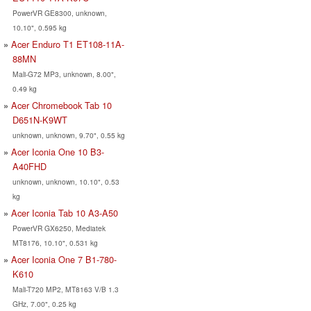
PowerVR GE8300, unknown,
10.10", 0.595 kg
Acer Enduro T1 ET108-11A-
88MN
Mali-G72 MP3, unknown, 8.00",
0.49 kg
Acer Chromebook Tab 10
D651N-K9WT
unknown, unknown, 9.70", 0.55 kg
Acer Iconia One 10 B3-
A40FHD
unknown, unknown, 10.10", 0.53
kg
Acer Iconia Tab 10 A3-A50
PowerVR GX6250, Mediatek
MT8176, 10.10", 0.531 kg
Acer Iconia One 7 B1-780-
K610
Mali-T720 MP2, MT8163 V/B 1.3
GHz, 7.00", 0.25 kg