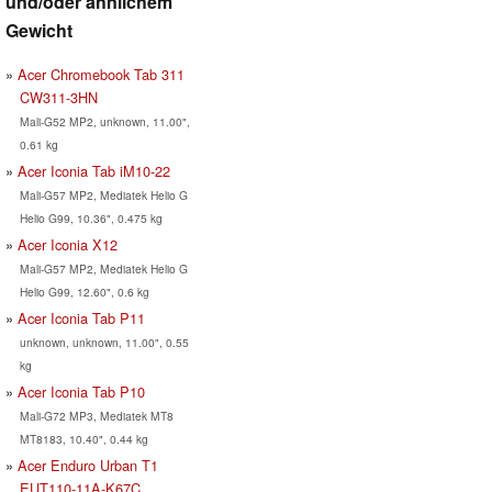
und/oder ähnlichem
Gewicht
Acer Chromebook Tab 311
CW311-3HN
Mali-G52 MP2, unknown, 11.00",
0.61 kg
Acer Iconia Tab iM10-22
Mali-G57 MP2, Mediatek Helio G
Helio G99, 10.36", 0.475 kg
Acer Iconia X12
Mali-G57 MP2, Mediatek Helio G
Helio G99, 12.60", 0.6 kg
Acer Iconia Tab P11
unknown, unknown, 11.00", 0.55
kg
Acer Iconia Tab P10
Mali-G72 MP3, Mediatek MT8
MT8183, 10.40", 0.44 kg
Acer Enduro Urban T1
EUT110-11A-K67C