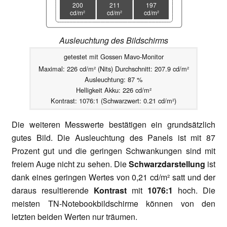
200
211
197
cd/m²
cd/m²
cd/m²
Ausleuchtung des Bildschirms
getestet mit Gossen Mavo-Monitor
Maximal: 226 cd/m² (Nits) Durchschnitt: 207.9 cd/m²
Ausleuchtung: 87 %
Helligkeit Akku: 226 cd/m²
Kontrast: 1076:1 (Schwarzwert: 0.21 cd/m²)
Die weiteren Messwerte bestätigen ein grundsätzlich
gutes Bild. Die Ausleuchtung des Panels ist mit 87
Prozent gut und die geringen Schwankungen sind mit
freiem Auge nicht zu sehen. Die
Schwarzdarstellung
ist
dank eines geringen Wertes von 0,21 cd/m² satt und der
daraus resultierende
Kontrast
mit
1076:1
hoch. Die
meisten TN-Notebookbildschirme können von den
letzten beiden Werten nur träumen.