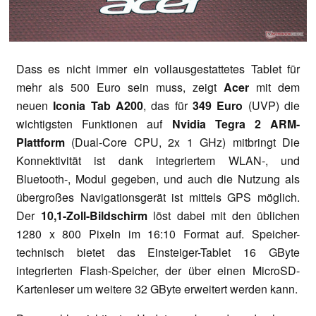
Dass es nicht immer ein vollausgestattetes Tablet für
mehr als 500 Euro sein muss, zeigt
Acer
mit dem
neuen
Iconia Tab A200
, das für
349 Euro
(UVP) die
wichtigsten Funktionen auf
Nvidia Tegra 2 ARM-
Plattform
(Dual-Core CPU, 2x 1 GHz) mitbringt Die
Konnektivität ist dank integriertem WLAN-, und
Bluetooth-, Modul gegeben, und auch die Nutzung als
übergroßes Navigationsgerät ist mittels GPS möglich.
Der
10,1-Zoll-Bildschir
m
löst dabei mit den üblichen
1280 x 800 Pixeln im 16:10 Format auf. Speicher-
technisch bietet das Einsteiger-Tablet 16 GByte
integrierten Flash-Speicher, der über einen MicroSD-
Kartenleser um weitere 32 GByte erweitert werden kann.