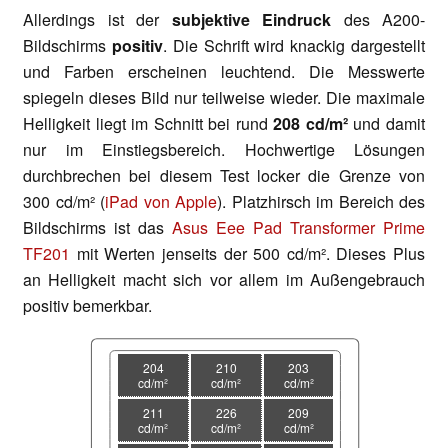
Allerdings ist der
subjektive Eindruck
des A200-
Bildschirms
positiv
. Die Schrift wird knackig dargestellt
und Farben erscheinen leuchtend. Die Messwerte
spiegeln dieses Bild nur teilweise wieder. Die maximale
Helligkeit liegt im Schnitt bei rund
208 cd/m²
und damit
nur im Einstiegsbereich. Hochwertige Lösungen
durchbrechen bei diesem Test locker die Grenze von
300 cd/m² (
iPad von Apple
). Platzhirsch im Bereich des
Bildschirms ist das
Asus Eee Pad Transformer Prime
TF201
mit Werten jenseits der 500 cd/m². Dieses Plus
an Helligkeit macht sich vor allem im Außengebrauch
positiv bemerkbar.
204
210
203
cd/m²
cd/m²
cd/m²
211
226
209
cd/m²
cd/m²
cd/m²