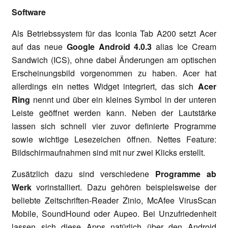
Software
Als Betriebssystem für das Iconia Tab A200 setzt Acer
auf das neue
Google Android 4.0.3
alias Ice Cream
Sandwich (ICS), ohne dabei Änderungen am optischen
Erscheinungsbild vorgenommen zu haben. Acer hat
allerdings ein nettes Widget integriert, das sich
Acer
Ring
nennt und über ein kleines Symbol in der unteren
Leiste geöffnet werden kann. Neben der Lautstärke
lassen sich schnell vier zuvor definierte Programme
sowie wichtige Lesezeichen öffnen. Nettes Feature:
Bildschirmaufnahmen sind mit nur zwei Klicks erstellt.
Zusätzlich dazu sind verschiedene
Programme ab
Werk
vorinstalliert. Dazu gehören beispielsweise der
beliebte Zeitschriften-Reader Zinio, McAfee VirusScan
Mobile, SoundHound oder Aupeo. Bei Unzufriedenheit
lassen sich diese Apps natürlich über den Android