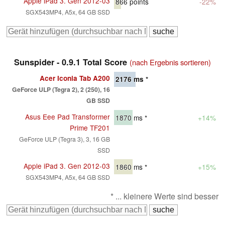
Apple iPad 3. Gen 2012-03
866
points
-22%
SGX543MP4, A5x, 64 GB SSD
Sunspider - 0.9.1 Total Score
(nach Ergebnis sortieren)
Acer Iconia Tab A200
2176
ms *
GeForce ULP (Tegra 2), 2 (250), 16
GB SSD
Asus Eee Pad Transformer
1870
ms *
+14%
Prime TF201
GeForce ULP (Tegra 3), 3, 16 GB
SSD
Apple iPad 3. Gen 2012-03
1860
ms *
+15%
SGX543MP4, A5x, 64 GB SSD
* ... kleinere Werte sind besser