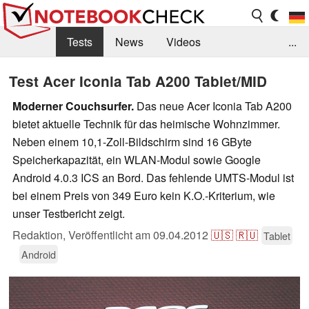
Tests
News
Videos
...
Benchmarks & Tech
Externe Tests
Test Acer Iconia Tab A200 Tablet/MID
Kaufberatung
Deals
Suche
Jobs
Moderner Couchsurfer.
Das neue Acer Iconia Tab A200
bietet aktuelle Technik für das heimische Wohnzimmer.
Forum
Neben einem 10,1-Zoll-Bildschirm sind 16 GByte
Speicherkapazität, ein WLAN-Modul sowie Google
Android 4.0.3 ICS an Bord. Das fehlende UMTS-Modul ist
bei einem Preis von 349 Euro kein K.O.-Kriterium, wie
unser Testbericht zeigt.
Redaktion,
Veröffentlicht am
09.04.2012
🇺🇸
🇷🇺
Tablet
Android