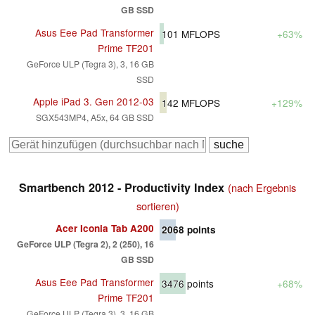
GB SSD
Asus Eee Pad Transformer
101
MFLOPS
+63%
Prime TF201
GeForce ULP (Tegra 3), 3, 16 GB
SSD
Apple iPad 3. Gen 2012-03
142
MFLOPS
+129%
SGX543MP4, A5x, 64 GB SSD
Smartbench 2012 - Productivity Index
(nach Ergebnis
sortieren)
Acer Iconia Tab A200
2068
points
GeForce ULP (Tegra 2), 2 (250), 16
GB SSD
Asus Eee Pad Transformer
3476
points
+68%
Prime TF201
GeForce ULP (Tegra 3), 3, 16 GB