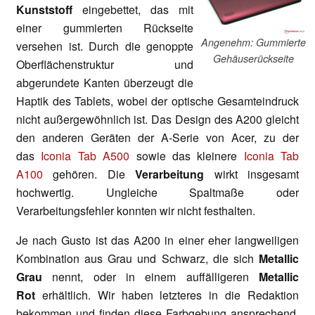
Kunststoff
eingebettet, das mit
einer gummierten Rückseite
Angenehm: Gummierte
versehen ist. Durch die genoppte
Gehäuserückseite
Oberflächenstruktur und
abgerundete Kanten überzeugt die
Haptik des Tablets, wobei der optische Gesamteindruck
nicht außergewöhnlich ist. Das Design des A200 gleicht
den anderen Geräten der A-Serie von Acer, zu der
das
Iconia Tab A500
sowie das kleinere
Iconia Tab
A100
gehören. Die
Verarbeitung
wirkt insgesamt
hochwertig. Ungleiche Spaltmaße oder
Verarbeitungsfehler konnten wir nicht festhalten.
Je nach Gusto ist das A200 in einer eher langweiligen
Kombination aus Grau und Schwarz, die sich
Metallic
Grau
nennt, oder in einem auffälligeren
Metallic
Rot
erhältlich. Wir haben letzteres in die Redaktion
bekommen und finden diese Farbgebung ansprechend,