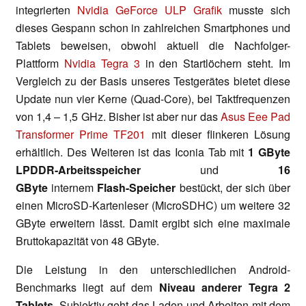
integrierten
Nvidia GeForce ULP Grafik
musste sich
dieses Gespann schon in zahlreichen Smartphones und
Tablets beweisen, obwohl aktuell die Nachfolger-
Plattform
Nvidia Tegra 3
in den Startlöchern steht. Im
Vergleich zu der Basis unseres Testgerätes bietet diese
Update nun vier Kerne (Quad-Core), bei Taktfrequenzen
von 1,4 – 1,5 GHz. Bisher ist aber nur das
Asus Eee Pad
Transformer Prime TF201
mit dieser flinkeren Lösung
erhältlich. Des Weiteren ist das Iconia Tab mit
1 GByte
LPDDR-Arbeitsspeicher
und
16
GByte
internem
Flash-Speicher
bestückt, der sich über
einen MicroSD-Kartenleser (MicroSDHC) um weitere 32
GByte erweitern lässt. Damit ergibt sich eine maximale
Bruttokapazität von 48 GByte.
Die Leistung in den unterschiedlichen Android-
Benchmarks liegt auf dem
Niveau anderer Tegra 2
Tablets
. Subjektiv geht das Laden und Arbeiten mit dem