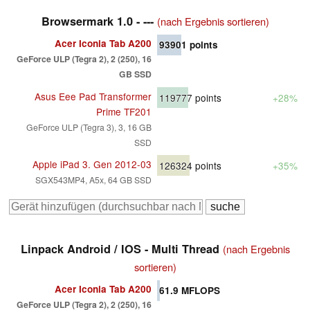
Browsermark 1.0 - ---
(nach Ergebnis sortieren)
Acer Iconia Tab A200
93901
points
GeForce ULP (Tegra 2), 2 (250), 16
GB SSD
Asus Eee Pad Transformer
119777
points
+28%
Prime TF201
GeForce ULP (Tegra 3), 3, 16 GB
SSD
Apple iPad 3. Gen 2012-03
126324
points
+35%
SGX543MP4, A5x, 64 GB SSD
Linpack Android / IOS - Multi Thread
(nach Ergebnis
sortieren)
Acer Iconia Tab A200
61.9
MFLOPS
GeForce ULP (Tegra 2), 2 (250), 16