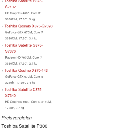
Toshiba Satellite P875-
S7102
HD Graphics 4000, Core i7
3630QM, 17.30", 3 kg
Toshiba Qosmio X875-Q7390
GeForce GTX 670M, Core i7
3630QM, 17.30", 3.4 kg
Toshiba Satellite S875-
S7376
Radeon HD 7670M, Core i7
3630QM, 17.30", 2.7 kg
Toshiba Qosimo X870-143
GeForce GTX 670M, Core i5
3210M, 17.30", 3.4 kg
Toshiba Satellite C875-
S7340
HD Graphics 4000, Core i3 3110M,
17.30", 2.7 kg
Preisvergleich
Toshiba Satellite P300