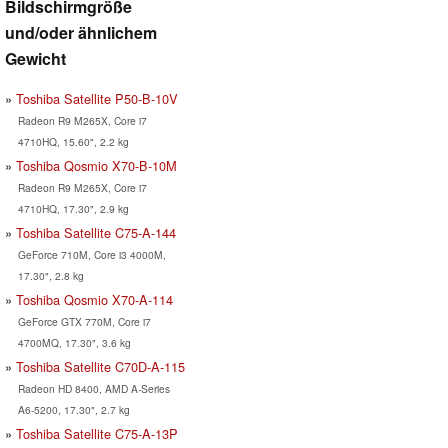
Bildschirmgröße
und/oder ähnlichem
Gewicht
Toshiba Satellite P50-B-10V
Radeon R9 M265X, Core i7
4710HQ, 15.60", 2.2 kg
Toshiba Qosmio X70-B-10M
Radeon R9 M265X, Core i7
4710HQ, 17.30", 2.9 kg
Toshiba Satellite C75-A-144
GeForce 710M, Core i3 4000M,
17.30", 2.8 kg
Toshiba Qosmio X70-A-114
GeForce GTX 770M, Core i7
4700MQ, 17.30", 3.6 kg
Toshiba Satellite C70D-A-115
Radeon HD 8400, AMD A-Series
A6-5200, 17.30", 2.7 kg
Toshiba Satellite C75-A-13P