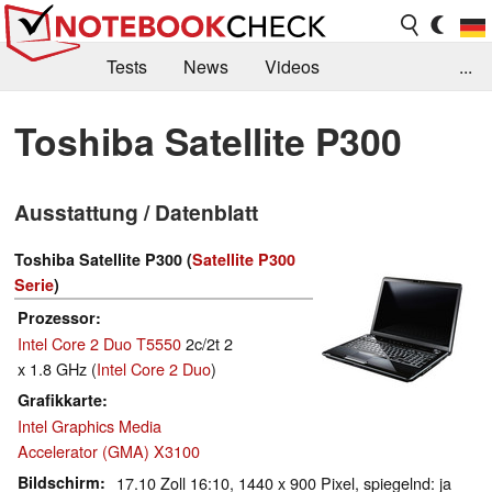
Tests
News
Videos
...
Benchmarks & Tech
Externe Tests
Toshiba Satellite P300
Kaufberatung
Deals
Suche
Jobs
Ausstattung / Datenblatt
Forum
Toshiba Satellite P300 (
Satellite P300
Serie
)
Prozessor
Intel Core 2 Duo T5550
2c/2t 2
x 1.8 GHz (
Intel Core 2 Duo
)
Grafikkarte
Intel Graphics Media
Accelerator (GMA) X3100
Bildschirm
17.10 Zoll 16:10, 1440 x 900 Pixel, spiegelnd: ja