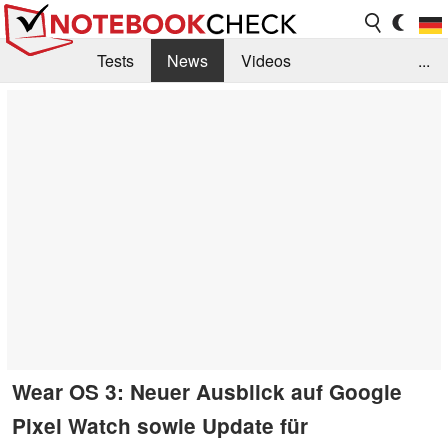
Tests
News
Videos
...
Benchmarks & Tech
Externe Tests
Kaufberatung
Deals
Suche
Jobs
Forum
Wear OS 3: Neuer Ausblick auf Google
Pixel Watch sowie Update für