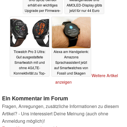
erhält ein wichtiges
AMOLED-Display gibts
Upgrade per Firmware-
jetzt für nur 44 Euro
Update
23.03.2022
21.03.2022
Ticwatch Pro 3 Ultra:
Alexa am Handgelenk:
Gut ausgestattete
Amazons
Smartwatch mit und
Sprachassistent jetzt
ohne 4G/LTE-
auf Smartwatches von
Konnektivität zu Top-
Fossil und Skagen
Weitere Artikel
Preisen im Angebot
nutzbar
11.03.2022
anzeigen
21.03.2022
Ein Kommentar im Forum
Fragen, Anregungen, zusätzliche Informationen zu diesem
Artikel? - Uns interessiert Deine Meinung (auch ohne
Anmeldung möglich)!