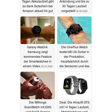
Tagen Akkulaufzeit gibt
Anbindung und bis zu
es dank Gutschein bei
30 Tagen Laufzeit
Amazon aktuell für gut
vorgestellt
25.05.2022
20 Euro
27.10.2022
Galaxy Watch4:
Die OnePlus Watch
Samsung zeigt
kostet 68 US-Dollar in
kommendes Feature
der Produktion,
der Smartwatches in
hauptsächlich durch
einem Video
die Sensoren und das
25.04.2022
AMOLED-Display
24.03.2022
Die Withings
Deal: Die Amazfit GTS
ScanWatch mit EKG
mit 14 Tagen Laufzeit,
und SpO2-Sensor
Metallgehäuse und