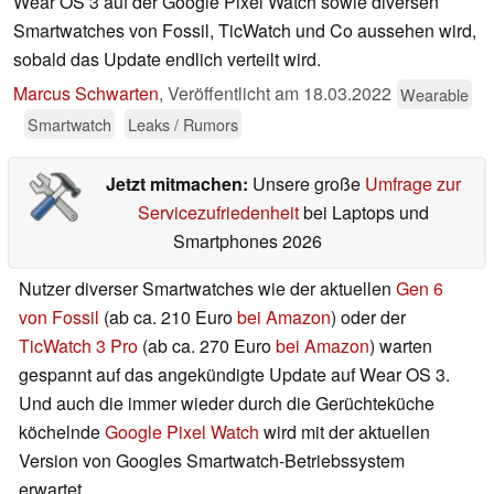
Wear OS 3 auf der Google Pixel Watch sowie diversen
Smartwatches von Fossil, TicWatch und Co aussehen wird,
sobald das Update endlich verteilt wird.
Marcus Schwarten
,
Veröffentlicht am
18.03.2022
Wearable
Smartwatch
Leaks / Rumors
Jetzt mitmachen:
Unsere große
Umfrage zur
Servicezufriedenheit
bei Laptops und
Smartphones 2026
Nutzer diverser Smartwatches wie der aktuellen
Gen 6
von Fossil
(ab ca. 210 Euro
bei Amazon
) oder der
TicWatch 3 Pro
(ab ca. 270 Euro
bei Amazon
) warten
gespannt auf das angekündigte Update auf Wear OS 3.
Und auch die immer wieder durch die Gerüchteküche
köchelnde
Google Pixel Watch
wird mit der aktuellen
Version von Googles Smartwatch-Betriebssystem
erwartet.