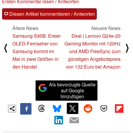
Ersten Kommentar lesen
/
Antworten
Diesen Artikel kommentieren / Antworten
Ältere News
Neuere News
Samsung S95B: Erster
Deal | Lenovo G24e-20
OLED-Fernseher von
Gaming Monitor mit 120Hz
⟨
⟩
Samsung kommt im
und AMD FreeSync zum
Mai in zwei Größen in
günstigen Angebotspreis
den Handel
von 132 Euro bei Amazon
Als bevorzugte Quelle
auf Google
hinzufügen