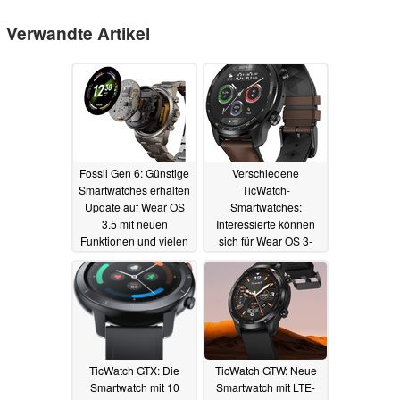
Verwandte Artikel
Fossil Gen 6: Günstige
Verschiedene
Smartwatches erhalten
TicWatch-
Update auf Wear OS
Smartwatches:
3.5 mit neuen
Interessierte können
Funktionen und vielen
sich für Wear OS 3-
Verbesserungen
Beta anmelden
26.11.2023
30.06.2023
TicWatch GTX: Die
TicWatch GTW: Neue
Smartwatch mit 10
Smartwatch mit LTE-