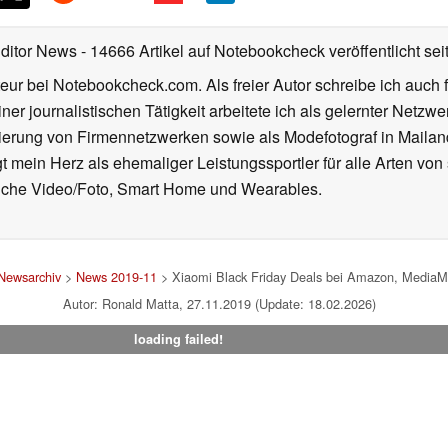
Editor News
- 14666 Artikel auf Notebookcheck veröffentlicht
sei
eur bei Notebookcheck.com. Als freier Autor schreibe ich auch 
ner journalistischen Tätigkeit arbeitete ich als gelernter Netzw
ierung von Firmennetzwerken sowie als Modefotograf in Mailan
 mein Herz als ehemaliger Leistungssportler für alle Arten von
reiche Video/Foto, Smart Home und Wearables.
Newsarchiv
>
News 2019-11
> Xiaomi Black Friday Deals bei Amazon, MediaMa
Autor: Ronald Matta, 27.11.2019 (Update: 18.02.2026)
loading failed!