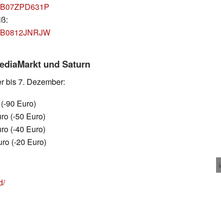
dp/B07ZPD631P
iß:
dp/B0812JNRJW
MediaMarkt und Saturn
r bis 7. Dezember:
(-90 Euro)
ro (-50 Euro)
ro (-40 Euro)
ro (-20 Euro)
d/