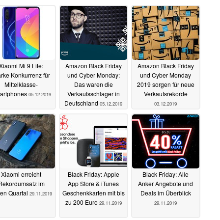
Xiaomi Mi 9 Lite:
Amazon Black Friday
Amazon Black Friday
arke Konkurrenz für
und Cyber Monday:
und Cyber Monday
Mittelklasse-
Das waren die
2019 sorgen für neue
artphones
Verkaufsschlager in
Verkaufsrekorde
05.12.2019
Deutschland
05.12.2019
03.12.2019
Xiaomi erreicht
Black Friday: Apple
Black Friday: Alle
Rekordumsatz im
App Store & iTunes
Anker Angebote und
tten Quartal
Geschenkkarten mit bis
Deals im Überblick
29.11.2019
zu 200 Euro
29.11.2019
29.11.2019