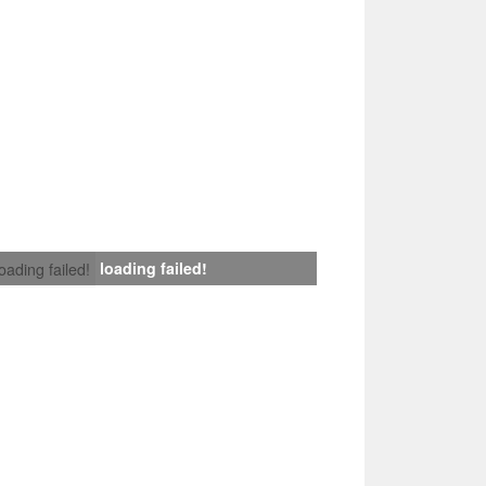
loading failed!
loading failed!