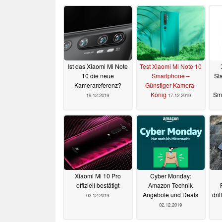
Ist das Xiaomi Mi Note
Test Xiaomi Mi Note 10
10 die neue
Smartphone –
St
Kamerareferenz?
Günstiger Kamera-
König
Sm
19.12.2019
17.12.2019
Xiaomi Mi 10 Pro
Cyber Monday:
offiziell bestätigt
Amazon Technik
Angebote und Deals
dri
03.12.2019
02.12.2019