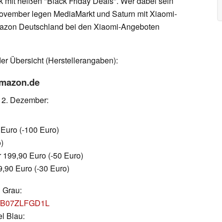
k mit heißen "Black Friday Deals". Wer dabei sein
November legen MediaMarkt und Saturn mit Xiaomi-
Amazon Deutschland bei den Xiaomi-Angeboten
der Übersicht (Herstellerangaben):
Amazon.de
s 2. Dezember:
Euro (-100 Euro)
)
 199,90 Euro (-50 Euro)
,90 Euro (-30 Euro)
n Grau:
dp/B07ZLFGD1L
l Blau: