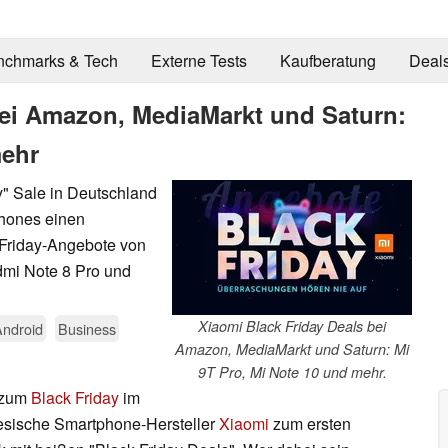
nchmarks & Tech
Externe Tests
Kaufberatung
Deal
bei Amazon, MediaMarkt und Saturn:
mehr
ay" Sale in Deutschland
phones einen
 Friday-Angebote von
dmi Note 8 Pro und
Xiaomi Black Friday Deals bei
Android
Business
Amazon, MediaMarkt und Saturn: Mi
9T Pro, Mi Note 10 und mehr.
 zum
Black Friday
im
nesische Smartphone-Hersteller
Xiaomi
zum ersten