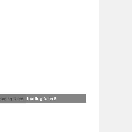
loading failed!
loading failed!