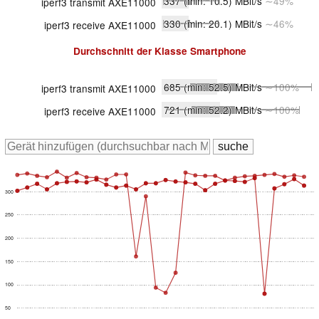
337
(min: 10.5)
MBit/s
∼49%
iperf3 transmit AXE11000
330
(min: 20.1)
MBit/s
∼46%
iperf3 receive AXE11000
Durchschnitt der Klasse
Smartphone
685
(min: 52.5)
MBit/s
∼100%
iperf3 transmit AXE11000
721
(min: 52.2)
MBit/s
∼100%
iperf3 receive AXE11000
300
250
200
150
100
50