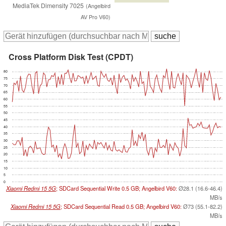
MediaTek Dimensity 7025
(Angelbird
AV Pro V60)
Cross Platform Disk Test (CPDT)
80
75
70
65
60
55
50
45
40
35
30
25
20
15
10
5
0
Xiaomi Redmi 15 5G
; SDCard Sequential Write 0.5 GB; Angelbird V60:
Ø28.1 (16.6-46.4)
MB/s
Xiaomi Redmi 15 5G
; SDCard Sequential Read 0.5 GB; Angelbird V60:
Ø73 (55.1-82.2)
MB/s