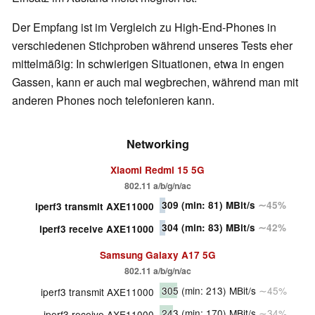
Der Empfang ist im Vergleich zu High-End-Phones in
verschiedenen Stichproben während unseres Tests eher
mittelmäßig: In schwierigen Situationen, etwa in engen
Gassen, kann er auch mal wegbrechen, während man mit
anderen Phones noch telefonieren kann.
Networking
Xiaomi Redmi 15 5G
802.11 a/b/g/n/ac
309
(min: 81)
MBit/s
∼45%
iperf3 transmit AXE11000
304
(min: 83)
MBit/s
∼42%
iperf3 receive AXE11000
Samsung Galaxy A17 5G
802.11 a/b/g/n/ac
305
(min: 213)
MBit/s
∼45%
iperf3 transmit AXE11000
243
(min: 170)
MBit/s
∼34%
iperf3 receive AXE11000