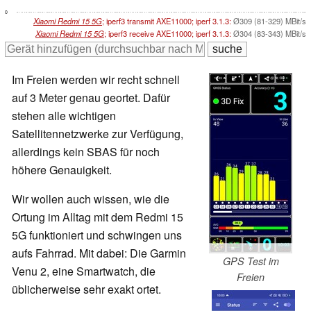
0
Xiaomi Redmi 15 5G
; iperf3 transmit AXE11000; iperf 3.1.3:
Ø309 (81-329) MBit/s
Xiaomi Redmi 15 5G
; iperf3 receive AXE11000; iperf 3.1.3:
Ø304 (83-343) MBit/s
Im Freien werden wir recht schnell
auf 3 Meter genau geortet. Dafür
stehen alle wichtigen
Satellitennetzwerke zur Verfügung,
allerdings kein SBAS für noch
höhere Genauigkeit.
Wir wollen auch wissen, wie die
Ortung im Alltag mit dem Redmi 15
5G funktioniert und schwingen uns
aufs Fahrrad. Mit dabei: Die Garmin
GPS Test im
Venu 2, eine Smartwatch, die
Freien
üblicherweise sehr exakt ortet.