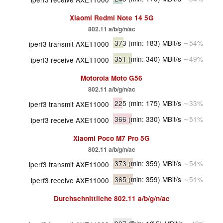
Xiaomi Redmi Note 14 5G
802.11 a/b/g/n/ac
373
(min: 183)
MBit/s
∼54%
iperf3 transmit AXE11000
351
(min: 340)
MBit/s
∼49%
iperf3 receive AXE11000
Motorola Moto G56
802.11 a/b/g/n/ac
225
(min: 175)
MBit/s
∼33%
iperf3 transmit AXE11000
366
(min: 330)
MBit/s
∼51%
iperf3 receive AXE11000
Xiaomi Poco M7 Pro 5G
802.11 a/b/g/n/ac
373
(min: 359)
MBit/s
∼54%
iperf3 transmit AXE11000
365
(min: 359)
MBit/s
∼51%
iperf3 receive AXE11000
Durchschnittliche
802.11 a/b/g/n/ac