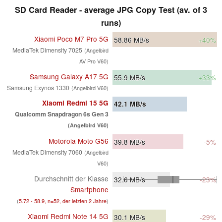
SD Card Reader - average JPG Copy Test (av. of 3
runs)
Xiaomi Poco M7 Pro 5G
58.86
MB/s
+40%
MediaTek Dimensity 7025
(Angelbird
AV Pro V60)
Samsung Galaxy A17 5G
55.9
MB/s
+33%
Samsung Exynos 1330
(Angelbird V60)
Xiaomi Redmi 15 5G
42.1
MB/s
Qualcomm Snapdragon 6s Gen 3
(Angelbird V60)
Motorola Moto G56
39.8
MB/s
-5%
MediaTek Dimensity 7060
(Angelbird
V60)
Durchschnitt der Klasse
32.6
MB/s
-23%
Smartphone
(
5.72 - 58.9, n=52, der letzten 2 Jahre
)
Xiaomi Redmi Note 14 5G
30.1
MB/s
-29%