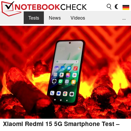
Tests
News
Videos
...
Benchmarks & Tech
Externe Tests
Kaufberatung
Deals
Suche
Jobs
Forum
Xiaomi Redmi 15 5G Smartphone Test –