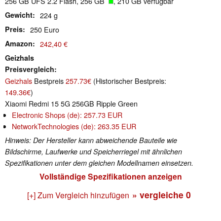
256 GB UFS 2.2 Flash, 256 GB
, 210 GB verfügbar
Gewicht
224 g
Preis
250 Euro
Amazon
242,40 €
Geizhals
Preisvergleich
Geizhals
Bestpreis
257.73€
(Historischer Bestpreis:
149.36€
)
Xiaomi Redmi 15 5G 256GB Ripple Green
Electronic Shops (de): 257.73 EUR
NetworkTechnologies (de): 263.35 EUR
Hinweis: Der Hersteller kann abweichende Bauteile wie
Bildschirme, Laufwerke und Speicherriegel mit ähnlichen
Spezifikationen unter dem gleichen Modellnamen einsetzen.
Vollständige Spezifikationen anzeigen
» vergleiche
0
[+] Zum Vergleich hinzufügen