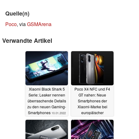
Quelle(n)
Poco
, via
GSMArena
Verwandte Artikel
Xiaomi Black Shark 5
Poco X4 NFC und F4
Serie: Leaker nennen
GT nahen: Neue
überraschende Details
Smartphones der
zu den neuen Gaming-
Xiaomi-Marke bei
Smartphones
europäischer
10.01.2022
Zertifizierungsstelle
gesichtet
09.12.2021