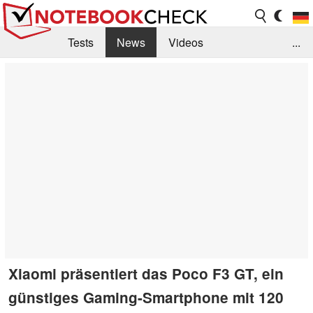
Tests
News
Videos
...
Benchmarks & Tech
Externe Tests
Kaufberatung
Deals
Suche
Jobs
Forum
Xiaomi präsentiert das Poco F3 GT, ein
günstiges Gaming-Smartphone mit 120