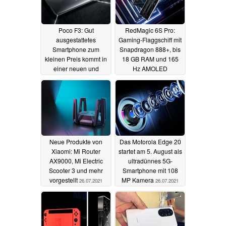
Poco F3: Gut
RedMagic 6S Pro:
ausgestattetes
Gaming-Flaggschiff mit
Smartphone zum
Snapdragon 888+, bis
kleinen Preis kommt in
18 GB RAM und 165
einer neuen und
Hz AMOLED
besonders eleganten
vorgestellt
06.09.2021
Farbe
09.11.2021
Neue Produkte von
Das Motorola Edge 20
Xiaomi: Mi Router
startet am 5. August als
AX9000, Mi Electric
ultradünnes 5G-
Scooter 3 und mehr
Smartphone mit 108
vorgestellt
MP Kamera
26.07.2021
26.07.2021