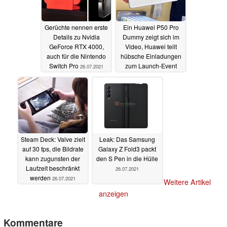
Gerüchte nennen erste
Ein Huawei P50 Pro
Details zu Nvidia
Dummy zeigt sich im
GeForce RTX 4000,
Video, Huawei teilt
auch für die Nintendo
hübsche Einladungen
Switch Pro
zum Launch-Event
26.07.2021
26.07.2021
Steam Deck: Valve zielt
Leak: Das Samsung
auf 30 fps, die Bildrate
Galaxy Z Fold3 packt
kann zugunsten der
den S Pen in die Hülle
Laufzeit beschränkt
26.07.2021
werden
26.07.2021
Weitere Artikel
anzeigen
Kommentare