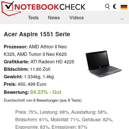
Tests
News
Videos
...
Benchmarks & Tech
Externe Tests
Acer Aspire 1551 Serie
Kaufberatung
Deals
Suche
Jobs
Prozessor:
AMD Athlon II Neo
K325, AMD Turion II Neo K625
Forum
Grafikkarte:
ATI Radeon HD 4225
Bildschirm:
11.60 Zoll
Gewicht:
1.334kg, 1.4kg
Preis:
450, 499 Euro
84.33%
- Gut
Bewertung:
Durchschnitt von
6
Bewertungen (aus
8
Tests)
Preis: 75%, Leistung: 68%, Ausstattung: 58%,
Bildschirm: 61%, Mobilität: 71%, Gehäuse: 82%,
Ergonomie: 83%, Emissionen: 87%