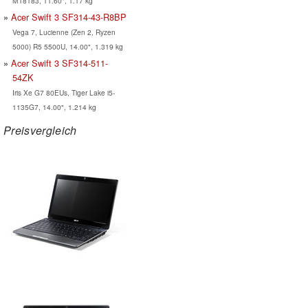
MT8183, 11.60", 1.17 kg
Acer Swift 3 SF314-43-R8BP
Vega 7, Lucienne (Zen 2, Ryzen
5000) R5 5500U, 14.00", 1.319 kg
Acer Swift 3 SF314-511-
54ZK
Iris Xe G7 80EUs, Tiger Lake i5-
1135G7, 14.00", 1.214 kg
Preisvergleich