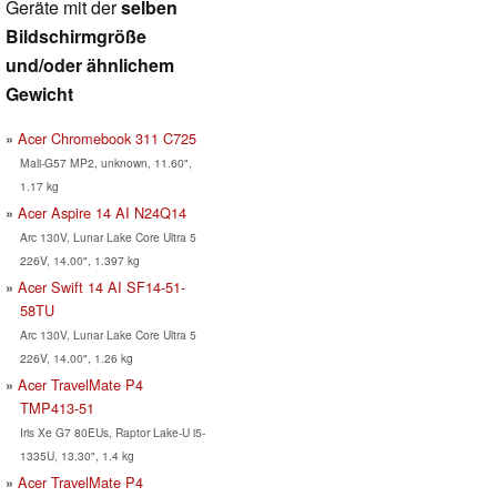
Geräte mit der
selben
Bildschirmgröße
und/oder ähnlichem
Gewicht
Acer Chromebook 311 C725
Mali-G57 MP2, unknown, 11.60",
1.17 kg
Acer Aspire 14 AI N24Q14
Arc 130V, Lunar Lake Core Ultra 5
226V, 14.00", 1.397 kg
Acer Swift 14 AI SF14-51-
58TU
Arc 130V, Lunar Lake Core Ultra 5
226V, 14.00", 1.26 kg
Acer TravelMate P4
TMP413-51
Iris Xe G7 80EUs, Raptor Lake-U i5-
1335U, 13.30", 1.4 kg
Acer TravelMate P4