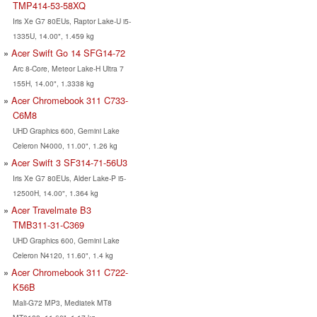
TMP414-53-58XQ
Iris Xe G7 80EUs, Raptor Lake-U i5-
1335U, 14.00", 1.459 kg
Acer Swift Go 14 SFG14-72
Arc 8-Core, Meteor Lake-H Ultra 7
155H, 14.00", 1.3338 kg
Acer Chromebook 311 C733-
C6M8
UHD Graphics 600, Gemini Lake
Celeron N4000, 11.00", 1.26 kg
Acer Swift 3 SF314-71-56U3
Iris Xe G7 80EUs, Alder Lake-P i5-
12500H, 14.00", 1.364 kg
Acer Travelmate B3
TMB311-31-C369
UHD Graphics 600, Gemini Lake
Celeron N4120, 11.60", 1.4 kg
Acer Chromebook 311 C722-
K56B
Mali-G72 MP3, Mediatek MT8