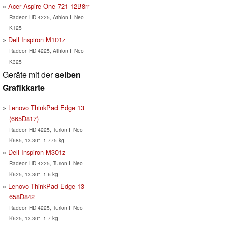
Acer Aspire One 721-12B8rr
Radeon HD 4225, Athlon II Neo
K125
Dell Inspiron M101z
Radeon HD 4225, Athlon II Neo
K325
Geräte mit der
selben
Grafikkarte
Lenovo ThinkPad Edge 13
(665D817)
Radeon HD 4225, Turion II Neo
K685, 13.30", 1.775 kg
Dell Inspiron M301z
Radeon HD 4225, Turion II Neo
K625, 13.30", 1.6 kg
Lenovo ThinkPad Edge 13-
658D842
Radeon HD 4225, Turion II Neo
K625, 13.30", 1.7 kg