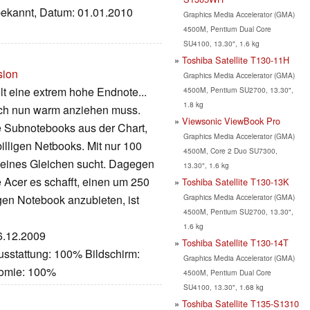
nbekannt, Datum: 01.01.2010
Graphics Media Accelerator (GMA)
4500M, Pentium Dual Core
SU4100, 13.30", 1.6 kg
Toshiba Satellite T130-11H
sion
Graphics Media Accelerator (GMA)
t eine extrem hohe Endnote...
4500M, Pentium SU2700, 13.30",
1.8 kg
sich nun warm anziehen muss.
Viewsonic ViewBook Pro
e Subnotebooks aus der Chart,
Graphics Media Accelerator (GMA)
 billigen Netbooks. Mit nur 100
4500M, Core 2 Duo SU7300,
eines Gleichen sucht. Dagegen
13.30", 1.6 kg
 Acer es schafft, einen um 250
Toshiba Satellite T130-13K
Graphics Media Accelerator (GMA)
en Notebook anzubieten, ist
4500M, Pentium SU2700, 13.30",
1.6 kg
16.12.2009
Toshiba Satellite T130-14T
usstattung: 100% Bildschirm:
Graphics Media Accelerator (GMA)
nomie: 100%
4500M, Pentium Dual Core
SU4100, 13.30", 1.68 kg
Toshiba Satellite T135-S1310