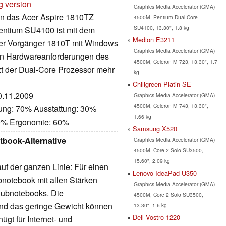
g version
Graphics Media Accelerator (GMA)
nn das Acer Aspire 1810TZ
4500M, Pentium Dual Core
SU4100, 13.30", 1.8 kg
Pentium SU4100 ist mit dem
Medion E3211
der Vorgänger 1810T mit Windows
Graphics Media Accelerator (GMA)
ren Hardwareanforderungen des
4500M, Celeron M 723, 13.30", 1.7
t der Dual-Core Prozessor mehr
kg
Chiligreen Platin SE
20.11.2009
Graphics Media Accelerator (GMA)
4500M, Celeron M 743, 13.30",
tung: 70% Ausstattung: 30%
1.66 kg
60% Ergonomie: 60%
Samsung X520
tbook-Alternative
Graphics Media Accelerator (GMA)
4500M, Core 2 Solo SU3500,
15.60", 2.09 kg
f der ganzen Linie: Für einen
Lenovo IdeaPad U350
bnotebook mit allen Stärken
Graphics Media Accelerator (GMA)
Subnotebooks. Die
4500M, Core 2 Solo SU3500,
und das geringe Gewicht können
13.30", 1.6 kg
Dell Vostro 1220
ügt für Internet- und