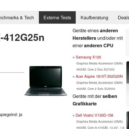
nchmarks & Tech
Externe Tests
Kaufberatung
Deal
Geräte eines
anderen
Z-412G25n
Herstellers
und/oder mit
einer
anderen CPU
Samsung X120
Graphics Media Accelerator (GMA)
4500M, Core 2 Duo SU7300
Acer Aspire 1810T-352G25N
Graphics Media Accelerator (GMA)
4500M, Core 2 Solo SU3500
Geräte mit der
selben
Grafikkarte
spiegelnd: ja
Dell Vostro V130D-158
Graphics Media Accelerator (GMA)
4500M, Core i5 470UM, 13.30", 1.6