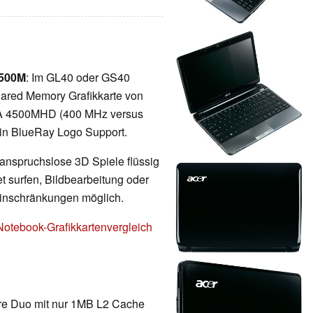
4500M
: Im GL40 oder GS40
shared Memory Grafikkarte von
GMA 4500MHD (400 MHz versus
ein BlueRay Logo Support.
 anspruchslose 3D Spiele flüssig
t surfen, Bildbearbeitung oder
Einschränkungen möglich.
Notebook-Grafikkartenvergleich
re Duo mit nur 1MB L2 Cache