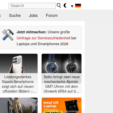
▼
s
Suche
Jobs
Forum
Unsere große
Jetzt mitmachen:
Umfrage zur Servicezufriedenheit
bei
Laptops und Smartphones 2026
Leistungsstarkes
Seiko bringt zwei neue
Xiaomi-Smartphone
mechanische Alpinist-
zeigt sich auf neuen
GMT-Uhren mit dem
offiziellen Bildern –
Uhrwerk 6R54 auf den
weitere Details bekannt
Markt