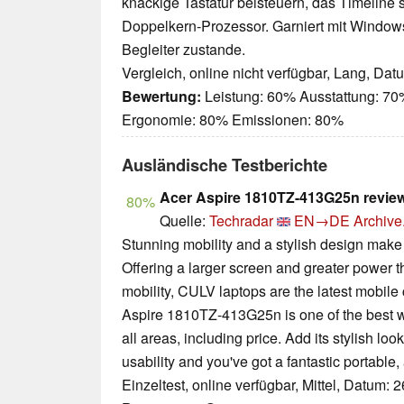
knackige Tastatur beisteuern, das Timeline 
Doppelkern-Prozessor. Garniert mit Windows
Begleiter zustande.
Vergleich, online nicht verfügbar, Lang, Da
Bewertung:
Leistung: 60% Ausstattung: 70%
Ergonomie: 80% Emissionen: 80%
Ausländische Testberichte
Acer Aspire 1810TZ-413G25n revie
80%
Quelle:
Techradar
EN→DE
Archive
Stunning mobility and a stylish design make 
Offering a larger screen and greater power t
mobility, CULV laptops are the latest mobile
Aspire 1810TZ-413G25n is one of the best we
all areas, including price. Add its stylish loo
usability and you've got a fantastic portable,
Einzeltest, online verfügbar, Mittel, Datum: 