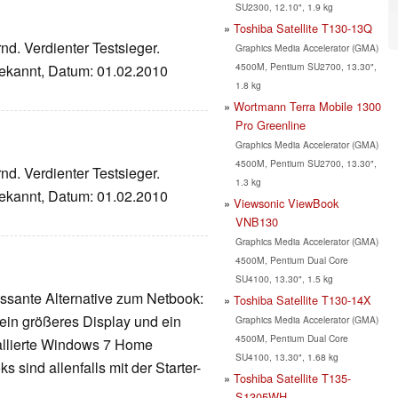
SU2300, 12.10", 1.9 kg
Toshiba Satellite T130-13Q
nd. Verdienter Testsieger.
Graphics Media Accelerator (GMA)
4500M, Pentium SU2700, 13.30",
bekannt, Datum: 01.02.2010
1.8 kg
Wortmann Terra Mobile 1300
Pro Greenline
Graphics Media Accelerator (GMA)
4500M, Pentium SU2700, 13.30",
nd. Verdienter Testsieger.
1.3 kg
bekannt, Datum: 01.02.2010
Viewsonic ViewBook
VNB130
Graphics Media Accelerator (GMA)
4500M, Pentium Dual Core
SU4100, 13.30", 1.5 kg
essante Alternative zum Netbook:
Toshiba Satellite T130-14X
 ein größeres Display und ein
Graphics Media Accelerator (GMA)
4500M, Pentium Dual Core
tallierte Windows 7 Home
SU4100, 13.30", 1.68 kg
sind allenfalls mit der Starter-
Toshiba Satellite T135-
S1305WH