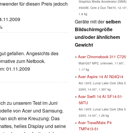
Graphics Media Accelerator (GMA)
nwender für diesen Preis jedoch
4500M, Core 2 Duo T6670, 12.10",
1.6 kg
04.11.2009
Geräte mit der
selben
0%
Bildschirmgröße
und/oder ähnlichem
Gewicht
ut gefallen. Angesichts des
Acer Chromebook 311 C725
ternative zum Netbook.
Mali-G57 MP2, unknown, 11.60",
tum: 01.11.2009
1.17 kg
Acer Aspire 14 AI N24Q14
Arc 130V, Lunar Lake Core Ultra 5
226V, 14.00", 1.397 kg
Acer Swift 14 AI SF14-51-
ich zu unserem Test im Juni
58TU
Arc 130V, Lunar Lake Core Ultra 5
 Modelle von Acer und Samsung.
226V, 14.00", 1.26 kg
man sich eine Kreuzung: Das
Acer TravelMate P4
ttes, helles Display und seine
TMP413-51