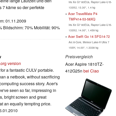
seine lange Laufzeit und den
Iris Xe G7 80EUs, Raptor Lake-U i5-
 7 käme so der perfekte
1335U, 13.30", 1.4 kg
Acer TravelMate P4
TMP414-53-58XQ
tum: 01.11.2009
Iris Xe G7 80EUs, Raptor Lake-U i5-
 Bildschirm: 70% Mobilität: 90%
1335U, 14.00", 1.459 kg
Acer Swift Go 14 SFG14-72
Arc 8-Core, Meteor Lake-H Ultra 7
155H, 14.00", 1.3338 kg
Preisvergleich
w
.org version
Acer Aspire 1810TZ-
for a fantastic CULV portable.
412G25n
bei Ciao
han a netbook, without sacrificing
 computing success story. Acer's
've seen so far, impressing in
ks, bright screen and great
 at an equally tempting price.
26.01.2010