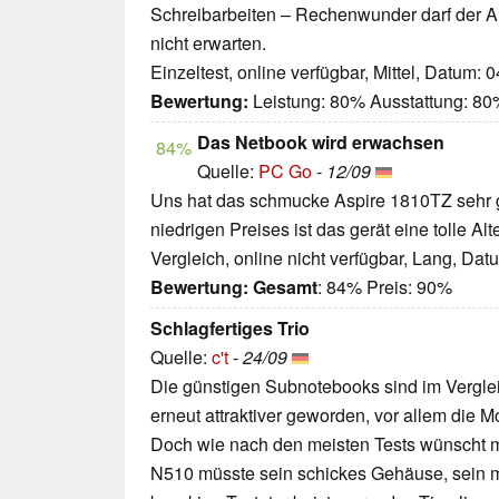
Schreibarbeiten – Rechenwunder darf der A
nicht erwarten.
Einzeltest, online verfügbar, Mittel, Datum: 
Bewertung:
Leistung: 80% Ausstattung: 8
Das Netbook wird erwachsen
84%
Quelle:
PC Go
-
12/09
Uns hat das schmucke Aspire 1810TZ sehr g
niedrigen Preises ist das gerät eine tolle Al
Vergleich, online nicht verfügbar, Lang, Da
Bewertung:
Gesamt
: 84% Preis: 90%
Schlagfertiges Trio
Quelle:
c't
-
24/09
Die günstigen Subnotebooks sind im Vergle
erneut attraktiver geworden, vor allem die
Doch wie nach den meisten Tests wünscht 
N510 müsste sein schickes Gehäuse, sein ma