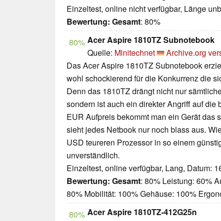
Einzeltest, online nicht verfügbar, Länge u
Bewertung:
Gesamt
: 80%
Acer Aspire 1810TZ Subnotebook
80%
Quelle:
Minitechnet
Archive.org ver
Das Acer Aspire 1810TZ Subnotebook erziel
wohl schockierend für die Konkurrenz die 
Denn das 1810TZ drängt nicht nur sämtlich
sondern ist auch ein direkter Angriff auf die
EUR Aufpreis bekommt man ein Gerät das s
sieht jedes Netbook nur noch blass aus. Wie
USD teureren Prozessor in so einem günstig
unverständlich.
Einzeltest, online verfügbar, Lang, Datum: 
Bewertung:
Gesamt
: 80% Leistung: 60% A
80% Mobilität: 100% Gehäuse: 100% Ergo
Acer Aspire 1810TZ-412G25n
80%