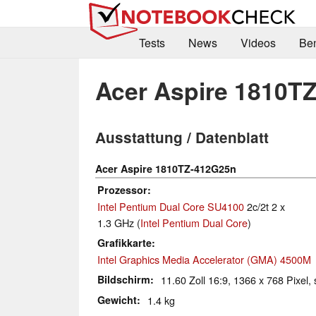
Tests
News
Videos
Be
Acer Aspire 1810T
Ausstattung / Datenblatt
Acer Aspire 1810TZ-412G25n
Prozessor
Intel Pentium Dual Core SU4100
2c/2t 2 x
1.3 GHz (
Intel Pentium Dual Core
)
Grafikkarte
Intel Graphics Media Accelerator (GMA) 4500M
Bildschirm
11.60 Zoll 16:9, 1366 x 768 Pixel, 
Gewicht
1.4 kg