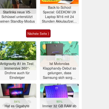
Back-to-School
Starlinks neue V5-
Special: GEEKOM U9
Schüssel unterstützt
Laptop M16 mit 24
keinen Standby-Modus
Stunden Akkulaufzeit –
jetzt 170 € Rabatt
sichern!
Nächste Seite ⟩
86%
Antigravity A1 im Test:
Ist Motorolas
Immersive 360°-
Klapphandy-Debut so
Drohne auch für
gelungen, dass
Einsteiger
Samsung sich sorgen
muss? – Razr Fold
Smartphone im Test
84%
90%
Hat es Gigabyte
Immer 32 GB RAM ab