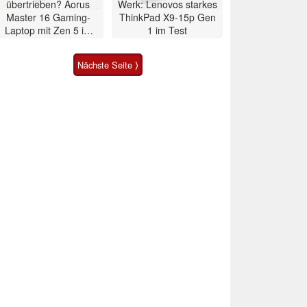
übertrieben? Aorus
Werk: Lenovos starkes
Master 16 Gaming-
ThinkPad X9-15p Gen
Laptop mit Zen 5 im
1 im Test
Test
Nächste Seite ⟩