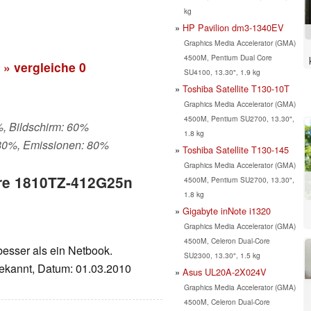
kg
HP Pavilion dm3-1340EV
Graphics Media Accelerator (GMA)
4500M, Pentium Dual Core
» vergleiche
0
SU4100, 13.30", 1.9 kg
Toshiba Satellite T130-10T
Graphics Media Accelerator (GMA)
4500M, Pentium SU2700, 13.30",
%, Bildschirm: 60%
1.8 kg
 80%, Emissionen: 80%
Toshiba Satellite T130-145
Graphics Media Accelerator (GMA)
ire 1810TZ-412G25n
4500M, Pentium SU2700, 13.30",
1.8 kg
Gigabyte inNote i1320
Graphics Media Accelerator (GMA)
4500M, Celeron Dual-Core
besser als ein Netbook.
SU2300, 13.30", 1.5 kg
bekannt, Datum: 01.03.2010
Asus UL20A-2X024V
Graphics Media Accelerator (GMA)
4500M, Celeron Dual-Core