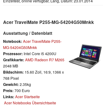
Einzeltest, online verfügbar, Lang, Datum: 23.01.2014
Acer TravelMate P255-MG-54204G50Mnkk
Ausstattung / Datenblatt
Notebook:
Acer TravelMate P255-
MG-54204G50Mnkk
Prozessor:
Intel Core i5 4200U
Grafikkarte:
AMD Radeon R7 M265
2048 MB
Bildschirm:
15.60 Zoll, 16:9, 1366 x
768 Pixel
Gewicht:
2.35kg
Preis:
700 Euro
Links:
Acer Startseite
Acer Notebooks Übersichtseite