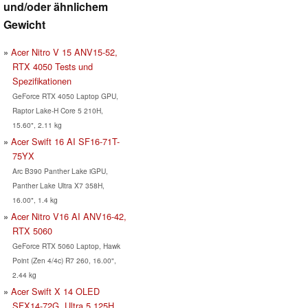
und/oder ähnlichem
Gewicht
Acer Nitro V 15 ANV15-52,
RTX 4050 Tests und
Spezifikationen
GeForce RTX 4050 Laptop GPU,
Raptor Lake-H Core 5 210H,
15.60", 2.11 kg
Acer Swift 16 AI SF16-71T-
75YX
Arc B390 Panther Lake iGPU,
Panther Lake Ultra X7 358H,
16.00", 1.4 kg
Acer Nitro V16 AI ANV16-42,
RTX 5060
GeForce RTX 5060 Laptop, Hawk
Point (Zen 4/4c) R7 260, 16.00",
2.44 kg
Acer Swift X 14 OLED
SFX14-72G, Ultra 5 125H