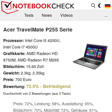
Tests
News
Videos
...
Benchmarks & Tech
Externe Tests
Acer TravelMate P255 Serie
Kaufberatung
Deals
Suche
Jobs
Prozessor:
Intel Core i5 4200U,
Intel Core i7 4500U
Forum
Grafikkarte:
AMD Radeon HD
8750M, AMD Radeon R7 M265
Bildschirm:
15.60 Zoll
Gewicht:
2.3kg, 2.35kg
Preis:
700 Euro
72.5%
- Befriedigend
Bewertung:
Durchschnitt von
2
Bewertungen (aus
3
Tests)
Preis: 72%, Leistung: 58%, Ausstattung: 65%,
Bildschirm: 70%, Mobilität: 72%, Gehäuse: 61%,