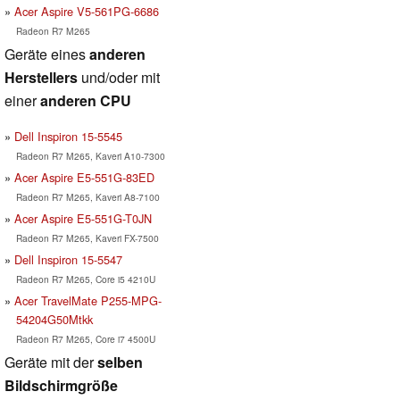
Acer Aspire V5-561PG-6686
Radeon R7 M265
Geräte eines
anderen
Herstellers
und/oder mit
einer
anderen CPU
Dell Inspiron 15-5545
Radeon R7 M265, Kaveri A10-7300
Acer Aspire E5-551G-83ED
Radeon R7 M265, Kaveri A8-7100
Acer Aspire E5-551G-T0JN
Radeon R7 M265, Kaveri FX-7500
Dell Inspiron 15-5547
Radeon R7 M265, Core i5 4210U
Acer TravelMate P255-MPG-
54204G50Mtkk
Radeon R7 M265, Core i7 4500U
Geräte mit der
selben
Bildschirmgröße