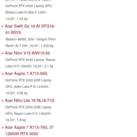
GeForce RTX 4050 Laptop GPU,
Meteor Lake-H Ultra 5 125H,
14.50", 1.55 kg
Acer Swift Go 16 AI SFG16-
61-R5Y5
Radeon 860M, Strix / Gorgon Point
Ryzen AI 7 350, 16.00", 1.538 kg
Acer Nitro V15 ANV15-52
GeForce RTX 5050 Laptop, Raptor
Lake-H i7-13620H, 15.60", 2.1 kg
Acer Aspire 7 A715-59G
GeForce RTX 3050 6GB Laptop
GPU, Alder Lake-P i5-12450H,
15.60", 2.66 kg
Acer Nitro Lite 16 NL16-71G
GeForce RTX 3050 6GB Laptop
GPU, Raptor Lake-H i7-13620H,
16.00", 1.9 kg
Acer Aspire 7 A715-76G, i7-
12650H RTX 3050