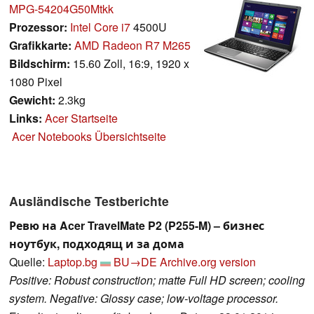
MPG-54204G50Mtkk
Prozessor:
Intel Core i7
4500U
Grafikkarte:
AMD Radeon R7 M265
Bildschirm:
15.60 Zoll, 16:9, 1920 x
1080 Pixel
Gewicht:
2.3kg
Links:
Acer Startseite
Acer Notebooks Übersichtseite
Ausländische Testberichte
Ревю на Acer TravelMate P2 (P255-M) – бизнес
ноутбук, подходящ и за дома
Quelle:
Laptop.bg
BU→DE
Archive.org version
Positive: Robust construction; matte Full HD screen; cooling
system. Negative: Glossy case; low-voltage processor.