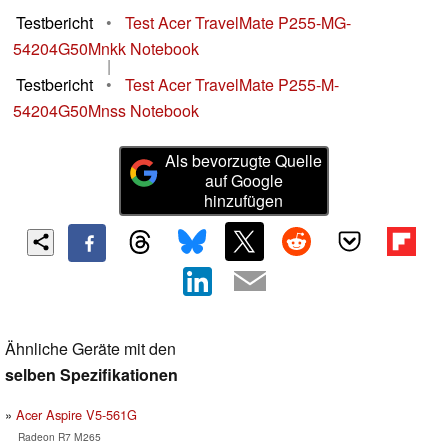
Testbericht
•
Test Acer TravelMate P255-MG-
54204G50Mnkk Notebook
|
Testbericht
•
Test Acer TravelMate P255-M-
54204G50Mnss Notebook
Als bevorzugte Quelle
auf Google
hinzufügen
Ähnliche Geräte mit den
selben Spezifikationen
Acer Aspire V5-561G
Radeon R7 M265