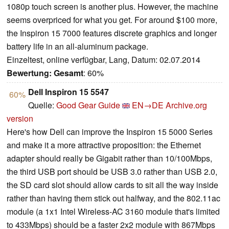
1080p touch screen is another plus. However, the machine
seems overpriced for what you get. For around $100 more,
the Inspiron 15 7000 features discrete graphics and longer
battery life in an all-aluminum package.
Einzeltest, online verfügbar, Lang, Datum: 02.07.2014
Bewertung:
Gesamt
: 60%
Dell Inspiron 15 5547
60%
Quelle:
Good Gear Guide
EN→DE
Archive.org
version
Here's how Dell can improve the Inspiron 15 5000 Series
and make it a more attractive proposition: the Ethernet
adapter should really be Gigabit rather than 10/100Mbps,
the third USB port should be USB 3.0 rather than USB 2.0,
the SD card slot should allow cards to sit all the way inside
rather than having them stick out halfway, and the 802.11ac
module (a 1x1 Intel Wireless-AC 3160 module that's limited
to 433Mbps) should be a faster 2x2 module with 867Mbps