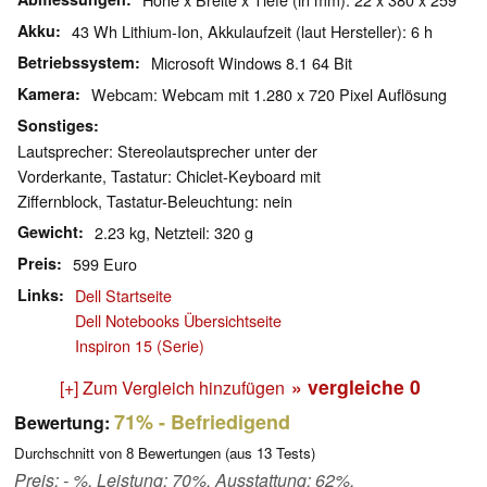
Akku
43 Wh Lithium-Ion, Akkulaufzeit (laut Hersteller): 6 h
Betriebssystem
Microsoft Windows 8.1 64 Bit
Kamera
Webcam: Webcam mit 1.280 x 720 Pixel Auflösung
Sonstiges
Lautsprecher: Stereolautsprecher unter der
Vorderkante, Tastatur: Chiclet-Keyboard mit
Ziffernblock, Tastatur-Beleuchtung: nein
Gewicht
2.23 kg, Netzteil: 320 g
Preis
599 Euro
Links
Dell Startseite
Dell Notebooks Übersichtseite
Inspiron 15 (Serie)
» vergleiche
0
[+] Zum Vergleich hinzufügen
71%
- Befriedigend
Bewertung:
Durchschnitt von
8
Bewertungen (aus
13
Tests)
Preis: - %, Leistung: 70%, Ausstattung: 62%,