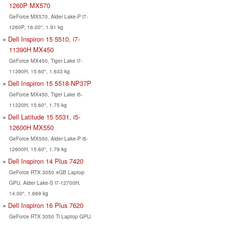
1260P MX570
GeForce MX570, Alder Lake-P i7-
1260P, 16.00", 1.91 kg
Dell Inspiron 15 5510, i7-
11390H MX450
GeForce MX450, Tiger Lake i7-
11390H, 15.60", 1.633 kg
Dell Inspiron 15 5518-NP37P
GeForce MX450, Tiger Lake i5-
11320H, 15.60", 1.75 kg
Dell Latitude 15 5531, i5-
12600H MX550
GeForce MX550, Alder Lake-P i5-
12600H, 15.60", 1.79 kg
Dell Inspiron 14 Plus 7420
GeForce RTX 3050 4GB Laptop
GPU, Alder Lake-S i7-12700H,
14.00", 1.669 kg
Dell Inspiron 16 Plus 7620
GeForce RTX 3050 Ti Laptop GPU,