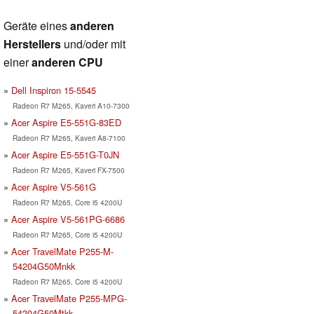
Geräte eines
anderen
Herstellers
und/oder mit
einer
anderen CPU
Dell Inspiron 15-5545
Radeon R7 M265, Kaveri A10-7300
Acer Aspire E5-551G-83ED
Radeon R7 M265, Kaveri A8-7100
Acer Aspire E5-551G-T0JN
Radeon R7 M265, Kaveri FX-7500
Acer Aspire V5-561G
Radeon R7 M265, Core i5 4200U
Acer Aspire V5-561PG-6686
Radeon R7 M265, Core i5 4200U
Acer TravelMate P255-M-
54204G50Mnkk
Radeon R7 M265, Core i5 4200U
Acer TravelMate P255-MPG-
54204G50Mtkk