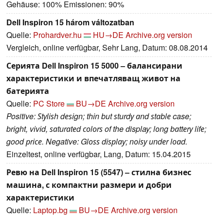
Gehäuse: 100% Emissionen: 90%
Dell Inspiron 15 három változatban
Quelle:
Prohardver.hu
HU→DE
Archive.org version
Vergleich, online verfügbar, Sehr Lang, Datum: 08.08.2014
Серията Dell Inspiron 15 5000 – балансирани
характеристики и впечатляващ живот на
батерията
Quelle:
PC Store
BU→DE
Archive.org version
Positive: Ѕtуlіѕh dеѕіgn; thіn but ѕturdу аnd ѕtаblе case;
brіght, vіvіd, ѕаturаtеd соlоrѕ of the display; lоng bаttеrу lіfе;
good рrісе. Negative: Glоѕѕ dіѕрlау; nоіѕу undеr lоаd.
Einzeltest, online verfügbar, Lang, Datum: 15.04.2015
Ревю на Dell Inspiron 15 (5547) – стилна бизнес
машина, с компактни размери и добри
характеристики
Quelle:
Laptop.bg
BU→DE
Archive.org version