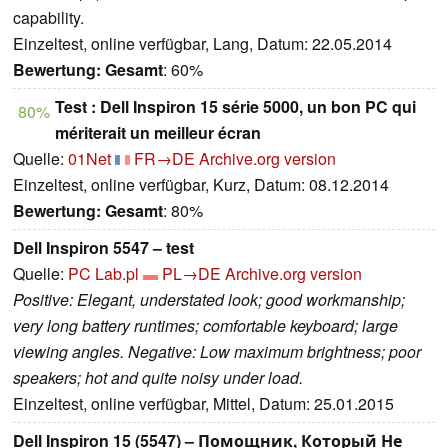
capability.
Einzeltest, online verfügbar, Lang, Datum: 22.05.2014
Bewertung:
Gesamt
: 60%
Test : Dell Inspiron 15 série 5000, un bon PC qui
80%
mériterait un meilleur écran
Quelle:
01Net
FR→DE
Archive.org version
Einzeltest, online verfügbar, Kurz, Datum: 08.12.2014
Bewertung:
Gesamt
: 80%
Dell Inspiron 5547 – test
Quelle:
PC Lab.pl
PL→DE
Archive.org version
Positive: Elegant, understated look; good workmanship;
very long battery runtimes; comfortable keyboard; large
viewing angles. Negative: Low maximum brightness; poor
speakers; hot and quite noisy under load.
Einzeltest, online verfügbar, Mittel, Datum: 25.01.2015
Dell Inspiron 15 (5547) – Помощник, Который Не