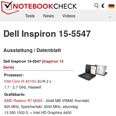
Tests
News
Videos
...
Benchmarks & Tech
Externe Tests
Dell Inspiron 15-5547
Kaufberatung
Deals
Suche
Jobs
Ausstattung / Datenblatt
Forum
Dell Inspiron 15-5547 (
Inspiron 15
Serie
)
Prozessor
Intel Core i5-4210U
2c/4t 2 x
1.7 - 2.7 GHz, Haswell
Grafikkarte
AMD Radeon R7 M265
- 2048 MB VRAM, Kerntakt:
825 MHz, Speichertakt: 2000 MHz, atiumdag
13.350.1002.0, + Intel HD Graphics 4400