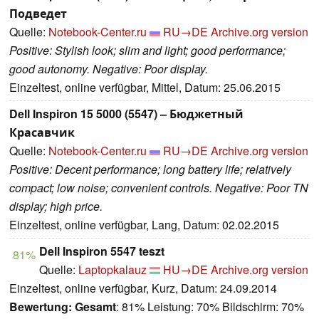
Подведет
Quelle:
Notebook-Center.ru
RU→DE
Archive.org version
Positive: Stylish look; slim and light; good performance;
good autonomy. Negative: Poor display.
Einzeltest, online verfügbar, Mittel, Datum: 25.06.2015
Dell Inspiron 15 5000 (5547) – Бюджетный
Красавчик
Quelle:
Notebook-Center.ru
RU→DE
Archive.org version
Positive: Decent performance; long battery life; relatively
compact; low noise; convenient controls. Negative: Poor TN
display; high price.
Einzeltest, online verfügbar, Lang, Datum: 02.02.2015
Dell Inspiron 5547 teszt
81%
Quelle:
Laptopkalauz
HU→DE
Archive.org version
Einzeltest, online verfügbar, Kurz, Datum: 24.09.2014
Bewertung:
Gesamt
: 81% Leistung: 70% Bildschirm: 70%