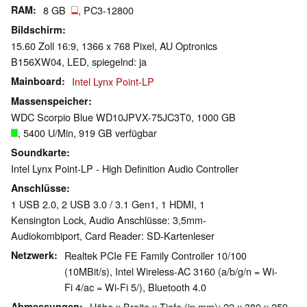
RAM
8 GB
, PC3-12800
Bildschirm
15.60 Zoll 16:9, 1366 x 768 Pixel, AU Optronics
B156XW04, LED, spiegelnd: ja
Mainboard
Intel Lynx Point-LP
Massenspeicher
WDC Scorpio Blue WD10JPVX-75JC3T0, 1000 GB
, 5400 U/Min, 919 GB verfügbar
Soundkarte
Intel Lynx Point-LP - High Definition Audio Controller
Anschlüsse
1 USB 2.0, 2 USB 3.0 / 3.1 Gen1, 1 HDMI, 1
Kensington Lock, Audio Anschlüsse: 3,5mm-
Audiokombiport, Card Reader: SD-Kartenleser
Netzwerk
Realtek PCIe FE Family Controller 10/100
(10MBit/s), Intel Wireless-AC 3160 (a/b/g/n = Wi-
Fi 4/ac = Wi-Fi 5/), Bluetooth 4.0
Abmessungen
Höhe x Breite x Tiefe (in mm): 22 x 380 x 259