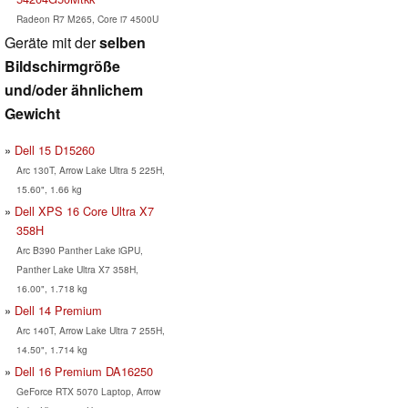
Radeon R7 M265, Core i7 4500U
Geräte mit der
selben
Bildschirmgröße
und/oder ähnlichem
Gewicht
Dell 15 D15260
Arc 130T, Arrow Lake Ultra 5 225H,
15.60", 1.66 kg
Dell XPS 16 Core Ultra X7
358H
Arc B390 Panther Lake iGPU,
Panther Lake Ultra X7 358H,
16.00", 1.718 kg
Dell 14 Premium
Arc 140T, Arrow Lake Ultra 7 255H,
14.50", 1.714 kg
Dell 16 Premium DA16250
GeForce RTX 5070 Laptop, Arrow