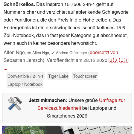
Schnörkellos.
Das Inspiron 15 7506 2-in-1 geht auf
Nummer sicher und verzichtet auf ablenkende Schlagworte
oder Funktionen, die den Preis in die Höhe treiben. Das
Endergebnis ist ein erschwingliches, schnörkelloses 15,6-
Zoll-Notebook, das in fast jeder Kategorie gut abschneidet,
wenn auch in keiner besonders hervorsticht.
Allen Ngo
(
übersetzt von
,
👁
Allen Ngo
,
✓
Andrea Grüblinger
Sebastian Jentsch),
Veröffentlicht am
28.12.2020
🇺🇸
🇮🇹
...
Convertible / 2-in-1
Tiger Lake
Touchscreen
Laptop / Notebook
Jetzt mitmachen:
Unsere große
Umfrage zur
Servicezufriedenheit
bei Laptops und
Smartphones 2026