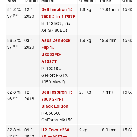
Bew.
Datum
Modell
Gewicht
Dicke
Größe
81.2 %
12 /
1.8 kg
17.94 mm
15.60"
Dell Inspiron 15
v7
2020
(old)
7506 2-in-1 P97F
i5-1135G7, Iris
Xe G7 80EUs
86.5 %
03 /
1.9 kg
19.9 mm
15.60"
Asus ZenBook
v7
2020
(old)
Flip 15
UX563FD-
A1027T
i7-10510U,
GeForce GTX
1050 Max-Q
82.8 %
12 /
2.1 kg
17 mm
15.60"
Dell Inspiron 15
v6
2018
(old)
7000 2-in-1
Black Edition
i7-8565U,
GeForce MX150
82.8 %
09 /
2 kg
18.9 mm
15.60"
HP Envy x360
v7
2020
(old)
15-ee0257ng