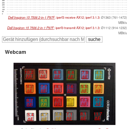
300
250
200
150
100
50
0
Dell Inspiron 15 7506 2-in-1 P97F
; iperf3 receive AX12; iperf 3.1.3:
Ø1363 (761-1472)
MBit/s
Dell Inspiron 15 7506 2-in-1 P97F
; iperf3 transmit AX12; iperf 3.1.3:
Ø1112 (914-1232)
MBit/s
Webcam
10.2
10.1
6.9
6.4
7.9
4.5
∆E
∆E
∆E
∆E
∆E
∆E
9.2
7.7
14.7
7.6
5.5
7.1
∆E
∆E
∆E
∆E
∆E
∆E
13.2
5.5
16.7
4.7
8.7
4.4
∆E
∆E
∆E
∆E
∆E
∆E
8.1
11.7
3.4
7.1
5.4
4.7
∆E
∆E
∆E
∆E
∆E
∆E