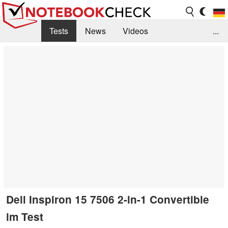
Tests
News
Videos
...
Benchmarks & Tech
Externe Tests
Kaufberatung
Deals
Suche
Jobs
Forum
Dell Inspiron 15 7506 2-in-1 Convertible
im Test