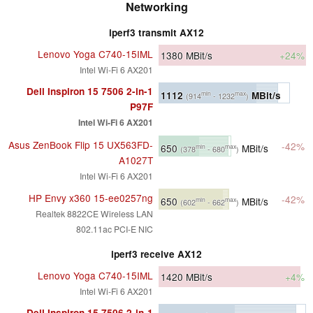
Networking
iperf3 transmit AX12
Lenovo Yoga C740-15IML
1380
MBit/s
+24%
Intel Wi-Fi 6 AX201
Dell Inspiron 15 7506 2-in-1
1112
MBit/s
min
max
(914
- 1232
)
P97F
Intel Wi-Fi 6 AX201
Asus ZenBook Flip 15 UX563FD-
-42%
650
MBit/s
min
max
(378
- 680
)
A1027T
Intel Wi-Fi 6 AX201
HP Envy x360 15-ee0257ng
-42%
650
MBit/s
min
max
(602
- 662
)
Realtek 8822CE Wireless LAN
802.11ac PCI-E NIC
iperf3 receive AX12
Lenovo Yoga C740-15IML
1420
MBit/s
+4%
Intel Wi-Fi 6 AX201
Dell Inspiron 15 7506 2-in-1