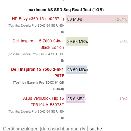
maximum AS SSD Seq Read Test (1GB)
HP Envy x360 15-ee0257ng
86
MB/s
+201%
(Toshiba Exceria Pro SDXC 64 GB UHS-
II)
Dell Inspiron 15 7000 2-in-1
29.68
MB/s
+4%
Black Edition
(Toshiba Exceria Pro SDXC 64 GB UHS-
II)
Dell Inspiron 15 7506 2-in-1
28.59
MB/s
P97F
(Toshiba Exceria Pro SDXC 64 GB
UHS-II)
Asus VivoBook Flip 15
25.6
MB/s
-10%
TP510UA-E8073T
(Toshiba Exceria Pro SDXC 64 GB UHS-
II)