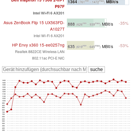
1364
MBit/s
min
max
(761
- 1472
)
P97F
Intel Wi-Fi 6 AX201
Asus ZenBook Flip 15 UX563FD-
-35%
888
MBit/s
min
max
(626
- 939
)
A1027T
Intel Wi-Fi 6 AX201
HP Envy x360 15-ee0257ng
-53%
635
MBit/s
min
max
(619
- 645
)
Realtek 8822CE Wireless LAN
802.11ac PCI-E NIC
1450
1400
1350
1300
1250
1200
1150
1100
1050
1000
950
900
850
800
750
700
650
600
550
500
450
400
350