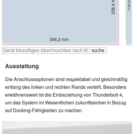
235.35 mm
238.4 mm
229 mm
230 mm
242 mm
19.9 mm
18.9 mm
17.25 mm
246 mm
17.94 mm
17 mm
18 mm
356 mm
358 mm
357.8 mm
356.2 mm
360 mm
364 mm
Ausstattung
Die Anschlussoptionen sind respektabel und gleichmäßig
entlang des linken und rechten Rands verteilt. Besonders
erwähnenswert ist die Einbeziehung von Thunderbolt 4,
um das System im Wesentlichen zukunftssicher in Bezug
auf Docking-Fähigkeiten zu machen.