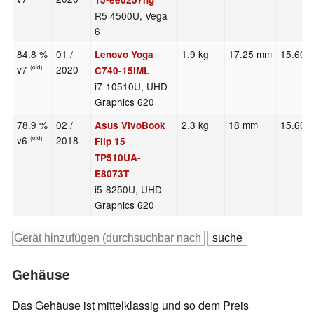
R5 4500U, Vega
6
84.8 %
01 /
1.9 kg
17.25 mm
15.60"
Lenovo Yoga
v7
2020
(old)
C740-15IML
i7-10510U, UHD
Graphics 620
78.9 %
02 /
2.3 kg
18 mm
15.60"
Asus VivoBook
v6
2018
(old)
Flip 15
TP510UA-
E8073T
i5-8250U, UHD
Graphics 620
Gehäuse
Das Gehäuse ist mittelklassig und so dem Preis