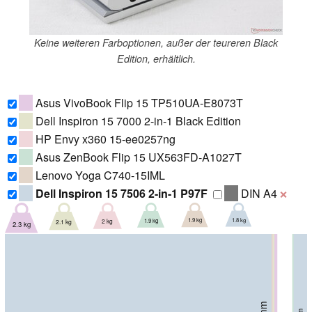
Keine weiteren Farboptionen, außer der teureren Black
Edition, erhältlich.
Asus VivoBook Flip 15 TP510UA-E8073T
Dell Inspiron 15 7000 2-in-1 Black Edition
HP Envy x360 15-ee0257ng
Asus ZenBook Flip 15 UX563FD-A1027T
Lenovo Yoga C740-15IML
Dell Inspiron 15 7506 2-in-1 P97F
DIN A4
❌
1.8 kg
1.9 kg
1.9 kg
2 kg
2.1 kg
2.3 kg