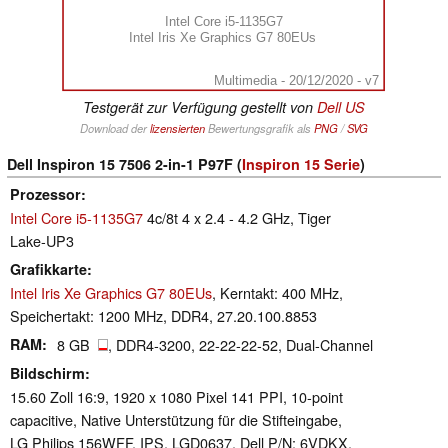
Intel Core i5-1135G7
Intel Iris Xe Graphics G7 80EUs
Multimedia - 20/12/2020 - v7
Testgerät zur Verfügung gestellt von
Dell US
Download der
lizensierten
Bewertungsgrafik als
PNG
/
SVG
Dell Inspiron 15 7506 2-in-1 P97F (
Inspiron 15 Serie
)
Prozessor
Intel Core i5-1135G7
4c/8t 4 x 2.4 - 4.2 GHz, Tiger
Lake-UP3
Grafikkarte
Intel Iris Xe Graphics G7 80EUs
, Kerntakt: 400 MHz,
Speichertakt: 1200 MHz, DDR4, 27.20.100.8853
RAM
8 GB
, DDR4-3200, 22-22-22-52, Dual-Channel
Bildschirm
15.60 Zoll 16:9, 1920 x 1080 Pixel 141 PPI, 10-point
capacitive, Native Unterstützung für die Stifteingabe,
LG Philips 156WFF, IPS, LGD0637, Dell P/N: 6VDKX,