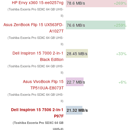
HP Envy x360 15-ee0257ng
78.6
MB/s
+269%
(Toshiba Exceria Pro SDXC 64 GB UHS-
II)
Asus ZenBook Flip 15 UX563FD-
76.6
MB/s
+259%
A1027T
(Toshiba Exceria Pro SDXC 64 GB UHS-
II)
Dell Inspiron 15 7000 2-in-1
28.45
MB/s
+33%
Black Edition
(Toshiba Exceria Pro SDXC 64 GB UHS-
II)
Asus VivoBook Flip 15
22.7
MB/s
+6%
TP510UA-E8073T
(Toshiba Exceria Pro SDXC 64 GB UHS-
II)
Dell Inspiron 15 7506 2-in-1
21.32
MB/s
P97F
(Toshiba Exceria Pro SDXC 64 GB
UHS-II)