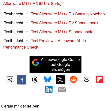
Alienware M11x R3
(
M11x Serie
)
Testbericht
•
Test Alienware M11x R3 Gaming Notebook
|
Testbericht
•
Test Alienware M11x R2 Subnotebook
|
Testbericht
•
Test Alienware M11x Subnotebook
|
Testbericht
•
Test Preview – Alienware M11x
Performance Check
Als bevorzugte Quelle
auf Google
hinzufügen
Geräte mit der
selben