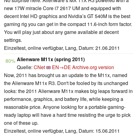
No surprise here. Alienware’s MX 11X R3 powered with a
new 17W miracle Core i7 2617 UM and equipped with
decent Intel HD graphics and Nvidia’s GT 540M is the best
gaming rig you can get in the compact 11.6-inch form factor.
You will play just about any game available at decent
settings.
Einzeltest, online verfügbar, Lang, Datum: 21.06.2011
Alienware M11x (spring 2011)
80%
Quelle:
CNet
EN→DE
Archive.org version
Now, 2011 has brought us an update to the M11x, named
the Alienware M11x R3. Don't be fooled by its unchanged
looks: the 2011 Alienware M11x makes big leaps forward in
performance, graphics, and battery life, while keeping a
reasonable price. Anyone looking for a portable gaming-
ready laptop will have a hard time resisting the urge to pick
one of these up.
Einzeltest, online verfügbar, Lang, Datum: 15.06.2011