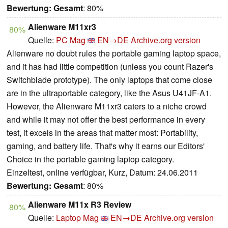
Bewertung:
Gesamt
: 80%
Alienware M11xr3
80%
Quelle:
PC Mag
EN→DE
Archive.org version
Alienware no doubt rules the portable gaming laptop space,
and it has had little competition (unless you count Razer's
Switchblade prototype). The only laptops that come close
are in the ultraportable category, like the Asus U41JF-A1.
However, the Alienware M11xr3 caters to a niche crowd
and while it may not offer the best performance in every
test, it excels in the areas that matter most: Portability,
gaming, and battery life. That's why it earns our Editors'
Choice in the portable gaming laptop category.
Einzeltest, online verfügbar, Kurz, Datum: 24.06.2011
Bewertung:
Gesamt
: 80%
Alienware M11x R3 Review
80%
Quelle:
Laptop Mag
EN→DE
Archive.org version