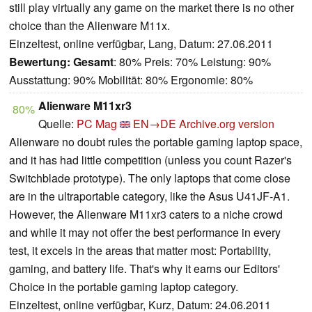
still play virtually any game on the market there is no other
choice than the Alienware M11x.
Einzeltest, online verfügbar, Lang, Datum: 27.06.2011
Bewertung:
Gesamt
: 80% Preis: 70% Leistung: 90%
Ausstattung: 90% Mobilität: 80% Ergonomie: 80%
Alienware M11xr3
80%
Quelle:
PC Mag
EN→DE
Archive.org version
Alienware no doubt rules the portable gaming laptop space,
and it has had little competition (unless you count Razer's
Switchblade prototype). The only laptops that come close
are in the ultraportable category, like the Asus U41JF-A1.
However, the Alienware M11xr3 caters to a niche crowd
and while it may not offer the best performance in every
test, it excels in the areas that matter most: Portability,
gaming, and battery life. That's why it earns our Editors'
Choice in the portable gaming laptop category.
Einzeltest, online verfügbar, Kurz, Datum: 24.06.2011