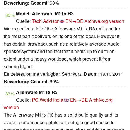
Bewertung:
Gesamt
: 60%
Model: Alienware M11x R3
80%
Quelle:
Tech Advisor
EN→DE
Archive.org version
We expected a lot of the Alienware M11x R3 unit, and for
the most part it delivers on its end of the deal. However it
has certain drawback such as a relatively average Audio
speaker system and the fact that it heats up to quite an
extent under a heavy workload, which prevent it from
scoring higher.
Einzeltest, online verfügbar, Sehr kurz, Datum: 18.10.2011
Bewertung:
Gesamt
: 80%
Alienware M11x R3
83%
Quelle:
PC World India
EN→DE
Archive.org
version
The Alienware M11x R3 has a solid build quality and its
overall performance points to it being a good choice for
gamers who are on the move, and who wouldn’t want to go