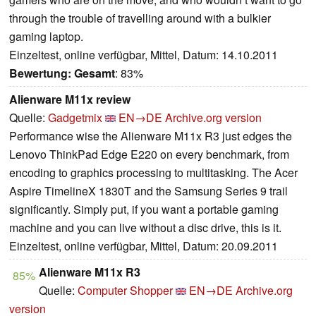
through the trouble of travelling around with a bulkier
gaming laptop.
Einzeltest, online verfügbar, Mittel, Datum: 14.10.2011
Bewertung:
Gesamt
: 83%
Alienware M11x review
Quelle:
Gadgetmix
EN→DE
Archive.org version
Performance wise the Alienware M11x R3 just edges the
Lenovo ThinkPad Edge E220 on every benchmark, from
encoding to graphics processing to multitasking. The Acer
Aspire TimelineX 1830T and the Samsung Series 9 trail
significantly. Simply put, if you want a portable gaming
machine and you can live without a disc drive, this is it.
Einzeltest, online verfügbar, Mittel, Datum: 20.09.2011
Alienware M11x R3
85%
Quelle:
Computer Shopper
EN→DE
Archive.org
version