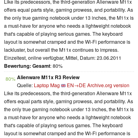
Like its predecessors, the third-generation Alienware M11x
offers equal parts style, gaming prowess, and portability. As
the only true gaming notebook under 13 inches, the M11x is
a must-have for anyone who needs a lightweight notebook
that's capable of playing serious games. The keyboard
layout is somewhat cramped and the Wi-Fi performance is
lackluster, but overall the M11x continues to impress.
Einzeltest, online verfügbar, Mittel, Datum: 23.06.2011
Bewertung:
Gesamt
: 80%
Alienware M11x R3 Review
80%
Quelle:
Laptop Mag
EN→DE
Archive.org version
Like its predecessors, the third-generation Alienware M11x
offers equal parts style, gaming prowess, and portability. As
the only true gaming notebook under 13 inches, the M11x is
a must-have for anyone who needs a lightweight notebook
that's capable of playing serious games. The keyboard
layout is somewhat cramped and the Wi-Fi performance is