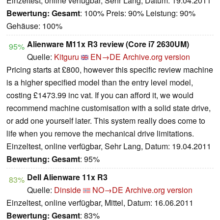
Einzeltest, online verfügbar, Sehr Lang, Datum: 19.04.2011
Bewertung:
Gesamt
: 100% Preis: 90% Leistung: 90%
Gehäuse: 100%
Alienware M11x R3 review (Core i7 2630UM)
95%
Quelle:
Kitguru
EN→DE
Archive.org version
Pricing starts at £800, however this specific review machine
is a higher specified model than the entry level model,
costing £1473.99 inc vat. If you can afford it, we would
recommend machine customisation with a solid state drive,
or add one yourself later. This system really does come to
life when you remove the mechanical drive limitations.
Einzeltest, online verfügbar, Sehr Lang, Datum: 19.04.2011
Bewertung:
Gesamt
: 95%
Dell Alienware 11x R3
83%
Quelle:
Dinside
NO→DE
Archive.org version
Einzeltest, online verfügbar, Mittel, Datum: 16.06.2011
Bewertung:
Gesamt
: 83%