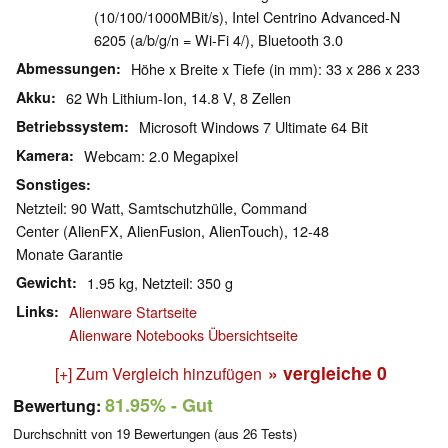
(10/100/1000MBit/s), Intel Centrino Advanced-N
6205 (a/b/g/n = Wi-Fi 4/), Bluetooth 3.0
Abmessungen
Höhe x Breite x Tiefe (in mm): 33 x 286 x 233
Akku
62 Wh Lithium-Ion, 14.8 V, 8 Zellen
Betriebssystem
Microsoft Windows 7 Ultimate 64 Bit
Kamera
Webcam: 2.0 Megapixel
Sonstiges
Netzteil: 90 Watt, Samtschutzhülle, Command
Center (AlienFX, AlienFusion, AlienTouch), 12-48
Monate Garantie
Gewicht
1.95 kg, Netzteil: 350 g
Links
Alienware Startseite
Alienware Notebooks Übersichtseite
» vergleiche
0
[+] Zum Vergleich hinzufügen
81.95%
- Gut
Bewertung:
Durchschnitt von
19
Bewertungen (aus
26
Tests)