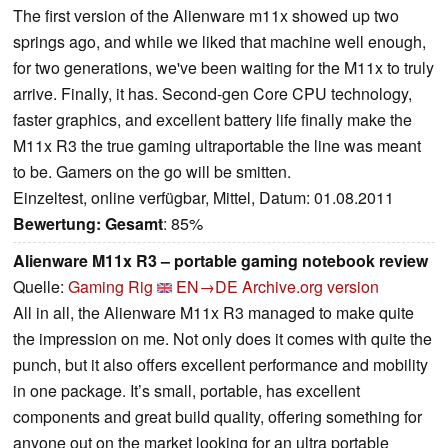
The first version of the Alienware m11x showed up two
springs ago, and while we liked that machine well enough,
for two generations, we've been waiting for the M11x to truly
arrive. Finally, it has. Second-gen Core CPU technology,
faster graphics, and excellent battery life finally make the
M11x R3 the true gaming ultraportable the line was meant
to be. Gamers on the go will be smitten.
Einzeltest, online verfügbar, Mittel, Datum: 01.08.2011
Bewertung:
Gesamt
: 85%
Alienware M11x R3 – portable gaming notebook review
Quelle:
Gaming Rig
EN→DE
Archive.org version
All in all, the Alienware M11x R3 managed to make quite
the impression on me. Not only does it comes with quite the
punch, but it also offers excellent performance and mobility
in one package. It’s small, portable, has excellent
components and great build quality, offering something for
anyone out on the market looking for an ultra portable