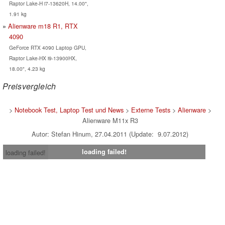
Raptor Lake-H i7-13620H, 14.00",
1.91 kg
Alienware m18 R1, RTX
4090
GeForce RTX 4090 Laptop GPU,
Raptor Lake-HX i9-13900HX,
18.00", 4.23 kg
Preisvergleich
>
Notebook Test, Laptop Test und News
>
Externe Tests
>
Alienware
>
Alienware M11x R3
Autor: Stefan Hinum, 27.04.2011 (Update: 9.07.2012)
loading failed!
loading failed!