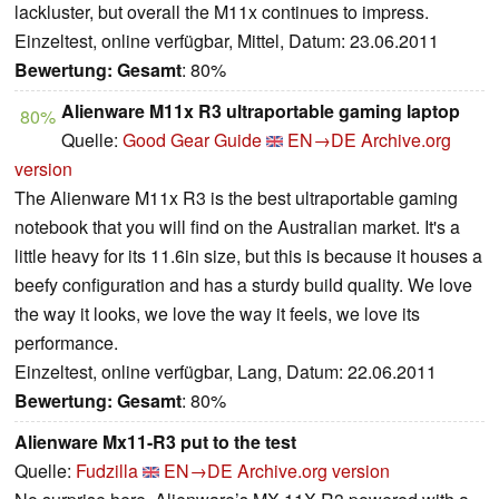
lackluster, but overall the M11x continues to impress.
Einzeltest, online verfügbar, Mittel, Datum: 23.06.2011
Bewertung:
Gesamt
: 80%
Alienware M11x R3 ultraportable gaming laptop
80%
Quelle:
Good Gear Guide
EN→DE
Archive.org
version
The Alienware M11x R3 is the best ultraportable gaming
notebook that you will find on the Australian market. It's a
little heavy for its 11.6in size, but this is because it houses a
beefy configuration and has a sturdy build quality. We love
the way it looks, we love the way it feels, we love its
performance.
Einzeltest, online verfügbar, Lang, Datum: 22.06.2011
Bewertung:
Gesamt
: 80%
Alienware Mx11-R3 put to the test
Quelle:
Fudzilla
EN→DE
Archive.org version