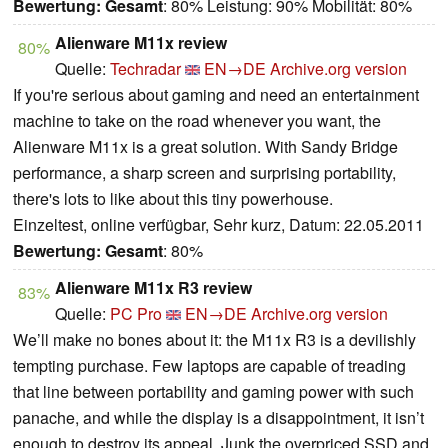
Bewertung:
Gesamt
: 80% Leistung: 90% Mobilität: 80%
Alienware M11x review
80%
Quelle:
Techradar
EN→DE
Archive.org version
If you're serious about gaming and need an entertainment
machine to take on the road whenever you want, the
Alienware M11x is a great solution. With Sandy Bridge
performance, a sharp screen and surprising portability,
there's lots to like about this tiny powerhouse.
Einzeltest, online verfügbar, Sehr kurz, Datum: 22.05.2011
Bewertung:
Gesamt
: 80%
Alienware M11x R3 review
83%
Quelle:
PC Pro
EN→DE
Archive.org version
We’ll make no bones about it: the M11x R3 is a devilishly
tempting purchase. Few laptops are capable of treading
that line between portability and gaming power with such
panache, and while the display is a disappointment, it isn’t
enough to destroy its appeal. Junk the overpriced SSD and