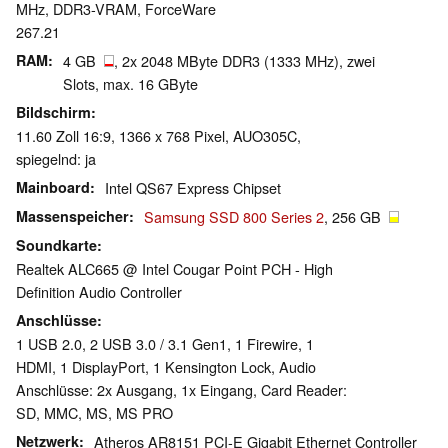
MHz, DDR3-VRAM, ForceWare
267.21
RAM
4 GB
, 2x 2048 MByte DDR3 (1333 MHz), zwei
Slots, max. 16 GByte
Bildschirm
11.60 Zoll 16:9, 1366 x 768 Pixel, AUO305C,
spiegelnd: ja
Mainboard
Intel QS67 Express Chipset
Massenspeicher
Samsung SSD 800 Series 2
, 256 GB
Soundkarte
Realtek ALC665 @ Intel Cougar Point PCH - High
Definition Audio Controller
Anschlüsse
1 USB 2.0, 2 USB 3.0 / 3.1 Gen1, 1 Firewire, 1
HDMI, 1 DisplayPort, 1 Kensington Lock, Audio
Anschlüsse: 2x Ausgang, 1x Eingang, Card Reader:
SD, MMC, MS, MS PRO
Netzwerk
Atheros AR8151 PCI-E Gigabit Ethernet Controller