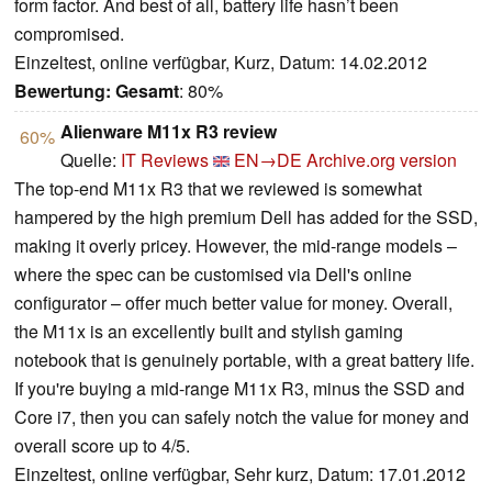
form factor. And best of all, battery life hasn’t been
compromised.
Einzeltest, online verfügbar, Kurz, Datum: 14.02.2012
Bewertung:
Gesamt
: 80%
Alienware M11x R3 review
60%
Quelle:
IT Reviews
EN→DE
Archive.org version
The top-end M11x R3 that we reviewed is somewhat
hampered by the high premium Dell has added for the SSD,
making it overly pricey. However, the mid-range models –
where the spec can be customised via Dell's online
configurator – offer much better value for money. Overall,
the M11x is an excellently built and stylish gaming
notebook that is genuinely portable, with a great battery life.
If you're buying a mid-range M11x R3, minus the SSD and
Core i7, then you can safely notch the value for money and
overall score up to 4/5.
Einzeltest, online verfügbar, Sehr kurz, Datum: 17.01.2012