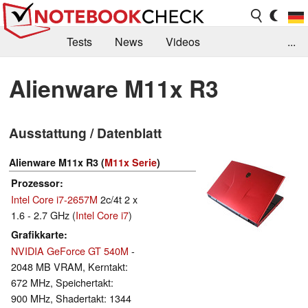
Tests
News
Videos
...
Benchmarks & Tech
Externe Tests
Alienware M11x R3
Kaufberatung
Deals
Suche
Jobs
Ausstattung / Datenblatt
Forum
Alienware M11x R3 (
M11x Serie
)
Prozessor
Intel Core i7-2657M
2c/4t 2 x
1.6 - 2.7 GHz (
Intel Core i7
)
Grafikkarte
NVIDIA GeForce GT 540M
-
2048 MB VRAM, Kerntakt:
672 MHz, Speichertakt:
900 MHz, Shadertakt: 1344