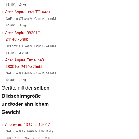
13.30", 1.9 kg
Acer Aspire 3830TG-6431
GeForce GT 540M, Core i5 2410M,
13.30", 1.9 kg
Acer Aspire 3830TG-
2414G75nbb
GeForce GT 540M, Core i5 2410M,
13.30", 1.89 kg
Acer Aspire TimelineX
3830TG-2414G75nbb
GeForce GT 540M, Core i5 2410M,
13.30", 1.9 kg
Geräte mit der
selben
Bildschirmgröße
und/oder ähnlichem
Gewicht
Alienware 13 OLED 2017
GeForce GTX 1060 Mobile, Kaby
Lake i7-7700HQ, 13.30", 2.6 kg